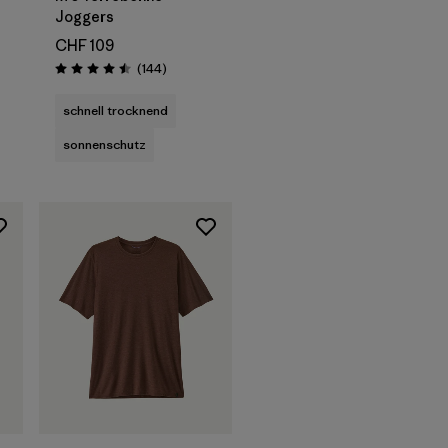
Joggers
CHF 109
Rezensionen
(144
)
ionen
Bewertung: 4.5 / 5
schnell trocknend
sonnenschutz