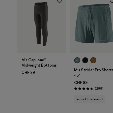
M's Capilene®
Midweight Bottoms
M's Strider Pro Short
CHF 89
- 5"
CHF 89
Rezens
(299
)
Bewertung: 4.5 / 5
schnell trocknend