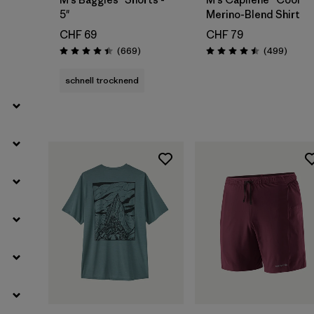
5"
Merino-Blend Shirt
Filter by
Produktfamilie
CHF 69
CHF 79
Rezensionen
Rezens
(669
)
(499
)
Bewertung: 4.4 / 5
Bewertung: 4.5 / 5
schnell trocknend