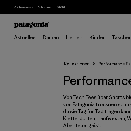
Mehr
Aktivismus
Stories
Aktuelles
Damen
Herren
Kinder
Tasche
Kollektionen
Performance Es
Performance
Von Tech Tees über Shorts bi
von Patagonia trocknen schnel
du sie Tag für Tag tragen kan
Klettergurten, Laufwesten, W
Abenteuergeist.