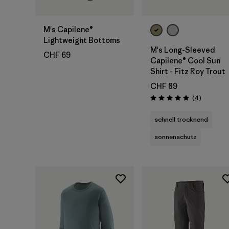
M's Capilene®
Lightweight Bottoms
M's Long-Sleeved
CHF 69
Capilene® Cool Sun
Shirt - Fitz Roy Trout
CHF 89
Rezensio
(4
)
Bewertung: 5.0 / 5
schnell trocknend
sonnenschutz