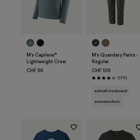
M's Capilene®
M's Quandary Pants -
Lightweight Crew
Regular
CHF 69
CHF 109
Rezens
(170
)
Bewertung: 4.3 / 5
schnell trocknend
sonnenschutz