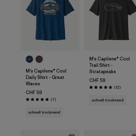
M's Capilene® Cool
Trail Shirt -
M's Capilene® Cool
Stratapeaks
Daily Shirt - Great
CHF 59
Waves
Rezensio
(12
)
Bewertung: 4.8 / 5
CHF 59
Rezensionen
(7
)
schnell trocknend
Bewertung: 5.0 / 5
schnell trocknend