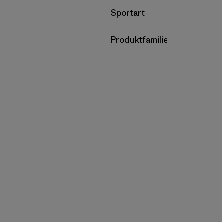
Filter by
Sportart
Filter by
Produktfamilie