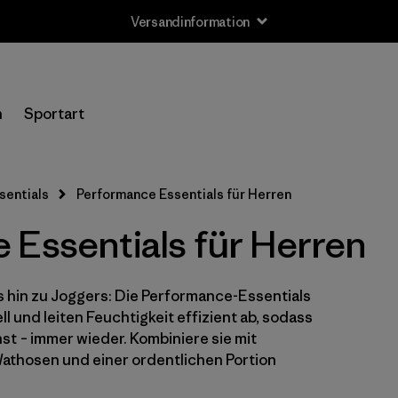
Versandinformation
Filter by
Größe
n
Sportart
XS
(21)
S
(27)
sentials
Performance Essentials für Herren
M
(29)
 Essentials für Herren
L
(26)
s hin zu Joggers: Die Performance-Essentials
XL
(27)
l und leiten Feuchtigkeit effizient ab, sodass
XXL
nst – immer wieder. Kombiniere sie mit
(17)
athosen und einer ordentlichen Portion
28
(5)