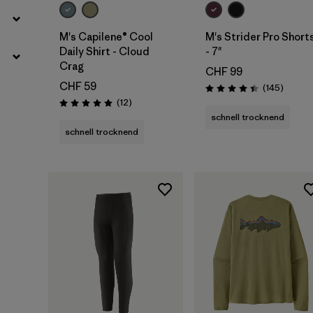
M's Capilene® Cool
M's Strider Pro Short
Daily Shirt - Cloud
- 7"
Crag
CHF 99
CHF 59
Rezensi
(145
)
Bewertung: 4.4 / 5
Rezensionen
(12
)
Bewertung: 4.9 / 5
schnell trocknend
schnell trocknend