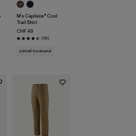
s
M's Capilene® Cool
Trail Shirt
CHF 49
onen
Rezensionen
(39
)
Bewertung: 4.4 / 5
schnell trocknend