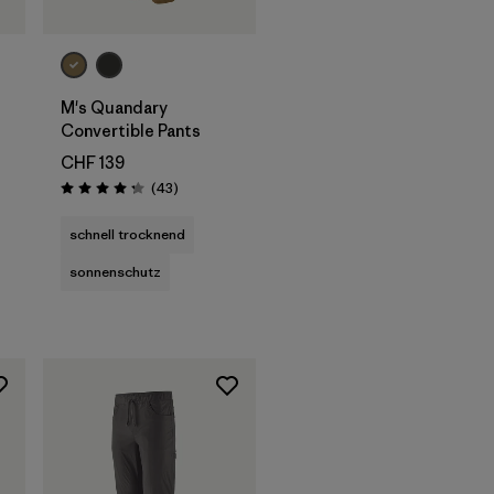
M's Quandary
Convertible Pants
CHF 139
Rezensionen
(43
)
Bewertung: 4.2 / 5
nen
schnell trocknend
sonnenschutz