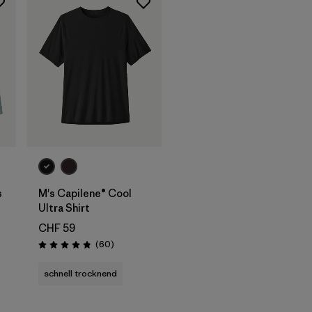
s
M's Capilene® Cool
Ultra Shirt
CHF 59
ionen
Rezensionen
(60
)
Bewertung: 4.8 / 5
schnell trocknend