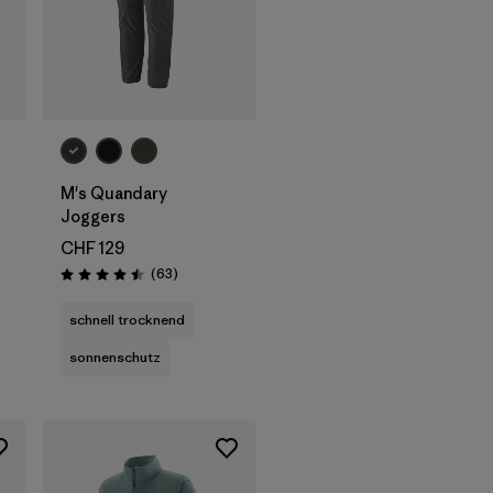
M's Quandary
Joggers
CHF 129
ionen
Rezensionen
(63
)
Bewertung: 4.5 / 5
schnell trocknend
sonnenschutz