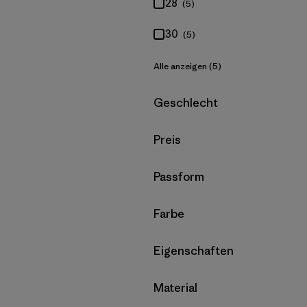
28
(5)
30
(5)
Alle anzeigen (5)
Filter by
Geschlecht
Filter by
Preis
Filter by
Passform
Filter by
Farbe
Filter by
Eigenschaften
Filter by
Material