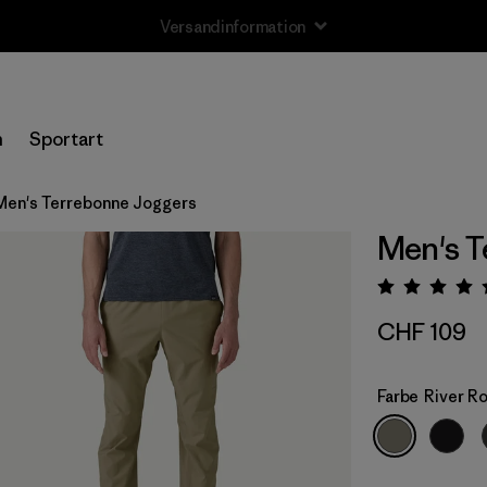
Rücksendung
n
Sportart
Men's Terrebonne Joggers
Men's T
Bewert
CHF 109
Farbe
River R