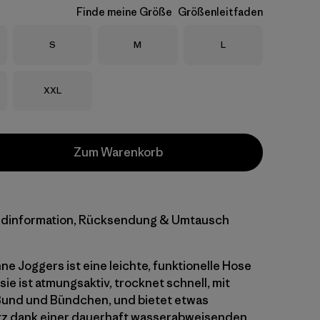
Finde meine Größe
Größenleitfaden
Größe
Größe
Größe
S
M
L
Größe
XXL
Zum Warenkorb
dinformation, Rücksendung & Umtausch
ne Joggers ist eine leichte, funktionelle Hose
: sie ist atmungsaktiv, trocknet schnell, mit
nd und Bündchen, und bietet etwas
z dank einer dauerhaft wasserabweisenden