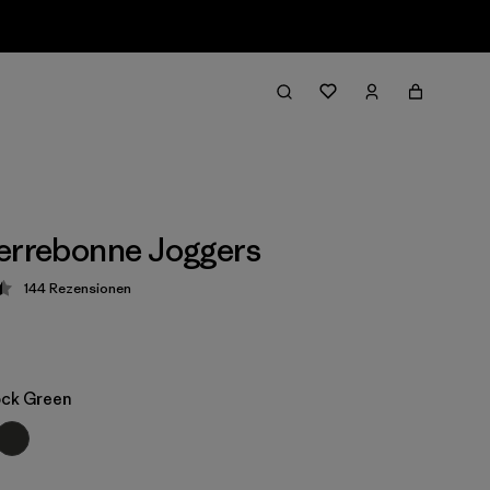
errebonne Joggers
144
Rezensionen
ung: 4.5 / 5
ock Green