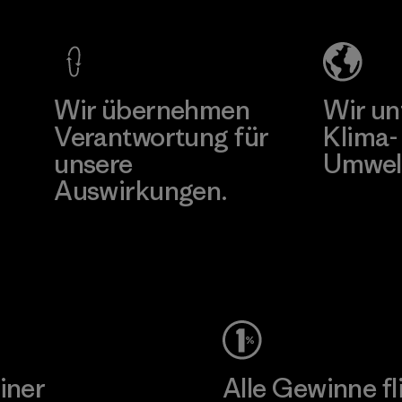
Ltd.
Co., Ltd.
Material-supplier
Factory
Mehr dazu
Mehr dazu
Wir übernehmen
Wir un
Verantwortung für
Klima-
unsere
Umwel
Auswirkungen.
Besuche Pat
Unser Fußabdruck
iner
Alle Gewinne fl