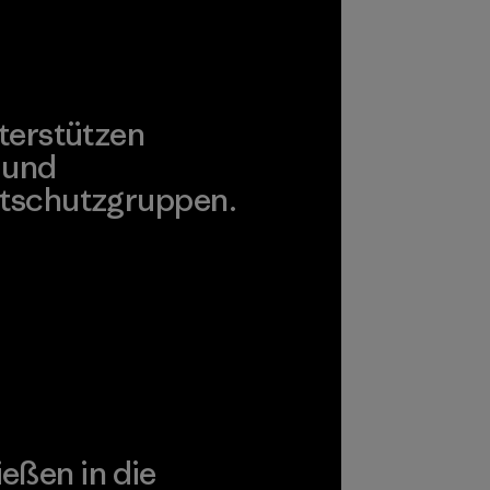
terstützen
 und
tschutzgruppen.
agonia Action Works
ießen in die