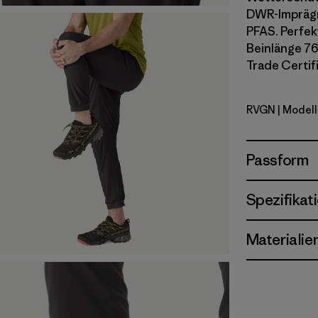
DWR-Imprägni
PFAS. Perfek
Beinlänge 76 
Trade Certif
RVGN
| Modell
River Roc
Passform
Spezifikat
Materialie