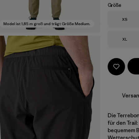
Größe
Größe
XS
Model ist 1,85 m groß und trägt Größe Medium.
Größe
XL
Versan
Die Terrebon
für den Trail
bequemem Bu
Wetterschut