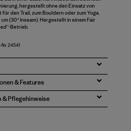
erung, hergestellt ohne den Einsatz von
t für den Trail, zum Bouldern oder zum Yoga.
cm (30“ Inseam). Hergestellt in einem Fair
ied™-Betrieb.
-Nr. 24541
k Green
ionen & Features
n & Pflegehinweise