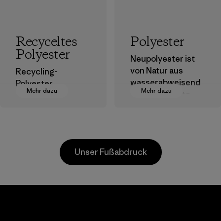
Recyceltes
Polyester
Polyester
Neupolyester ist
von Natur aus
Recycling-
wasserabweisend
Polyester
Mehr dazu
Mehr dazu
und bringt gute
verringert unsere
Leistungen als
Abhängigkeit von
Outdoor-Kleidung.
erdölbasierten
Materialien.
Materialien
Materialien
Unser Fußabdruck
Teijin
Youngone
Frontier Co.,
Namdinh