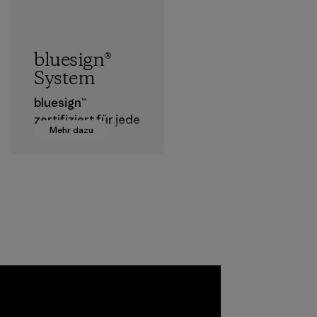
bluesign®
System
bluesign™
zertifiziert für jede
Mehr dazu
Stufe der
Textilherstellung
geeignete
Chemikalien,
Verfahren,
Materialien und
Produkte, die für
Umwelt, Arbeiter
und Verbraucher
unbedenklich sind.
Programm