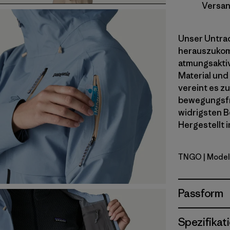
Versan
Unser Untrac
herauszukom
atmungsakti
Material und
vereint es z
bewegungsfre
widrigsten 
Hergestellt i
TNGO
| Model
Talon Gol
Passform
Spezifikat