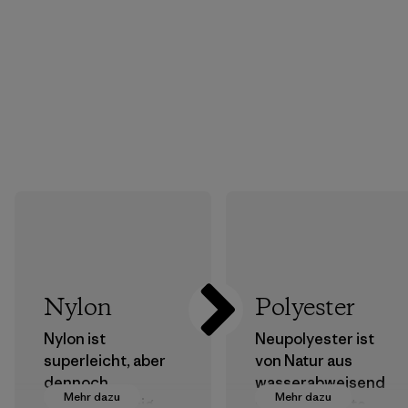
Nylon
Polyester
Nylon ist
Neupolyester ist
superleicht, aber
von Natur aus
dennoch
wasserabweisend
Mehr dazu
Mehr dazu
strapazierfähig
und bringt gute