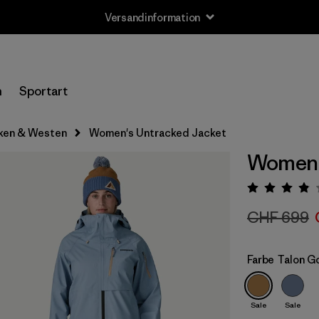
Versandinformation
n
Sportart
ken & Westen
Women's Untracked Jacket
Women'
Bewert
CHF 699
Farbe
Talon G
Sale
Sale