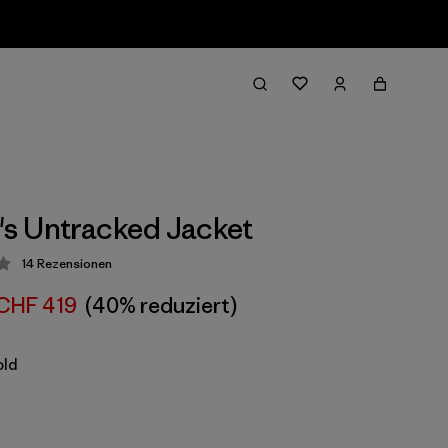
s Untracked Jacket
14
Rezensionen
ung: 3.9 / 5
CHF 419
(40% reduziert)
old