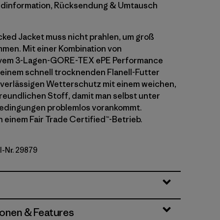
dinformation, Rücksendung & Umtausch
ked Jacket muss nicht prahlen, um groß
men. Mit einer Kombination von
vem 3-Lagen-GORE-TEX ePE Performance
 einem schnell trocknenden Flanell-Futter
uverlässigen Wetterschutz mit einem weichen,
undlichen Stoff, damit man selbst unter
Bedingungen problemlos vorankommt.
n einem Fair Trade Certified™-Betrieb.
l-Nr. 29879
d
ionen & Features