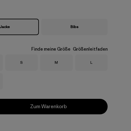
Jacke
Bibs
Finde meine Größe
Größenleitfaden
Größe
Größe
Größe
S
M
L
Zum Warenkorb