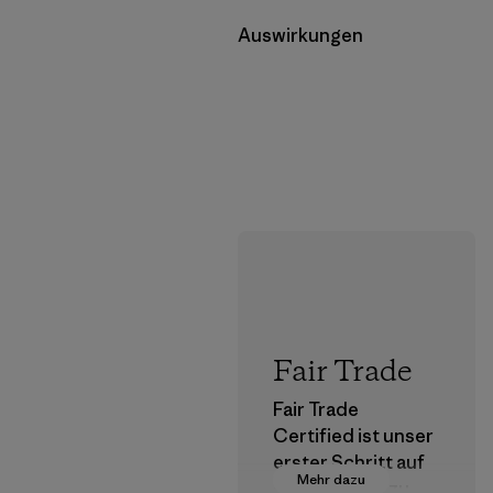
Auswirkungen
Fair Trade
Fair Trade
Certified ist unser
erster Schritt auf
Mehr dazu
dem Pfad hin zu