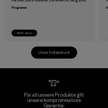
Partner, die in unserer Lieferkette tätig sind.
Programm
M
Mehr dazu
Unser Fußabdruck
Supertex S.A.
Für all unsere Produkte gilt
unsere kompromisslose
Factory
Garantie.