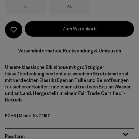
Größe
Größe
L
XL
Zum Warenkorb
Versandinformation, Rücksendung & Umtausch
Unsere klassische Bikinihose mit großzügiger
Gesäßbedeckung besteht aus weichem Stretchmaterial
mit verdeckten Elastikzügen an Taille und Beinöffnungen
für sicheren Komfort und einen attraktiven Sitz im Wasser
und an Land. Hergestellt in einem Fair Trade Certified™-
Betrieb.
PCHS
| Modell-Nr. 72157
Peach Sherbet
Passform