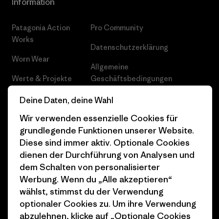
Information
Patagonia Action
Pro Community
Works
Datenschutzerklärung
Worn Wear
Allgemeine
Werte & Projekte
Geschäftsbedingungen
Progress Report
Cookie Einstellungen
Deine Daten, deine Wahl
Wir verwenden essenzielle Cookies für
Business Unusual
Karriere
grundlegende Funktionen unserer Website.
Klimaziele
Pressekontakt
Diese sind immer aktiv. Optionale Cookies
dienen der Durchführung von Analysen und
1% For The Planet
Industry program
dem Schalten von personalisierter
Wie wir finanzieren
Affiliate-Programm
Werbung. Wenn du „Alle akzeptieren“
wählst, stimmst du der Verwendung
Geschenkgutscheine
Patagonia Schweiz
optionaler Cookies zu. Um ihre Verwendung
Seitenverzeichnis
abzulehnen, klicke auf „Optionale Cookies
Stores in deiner Nähe