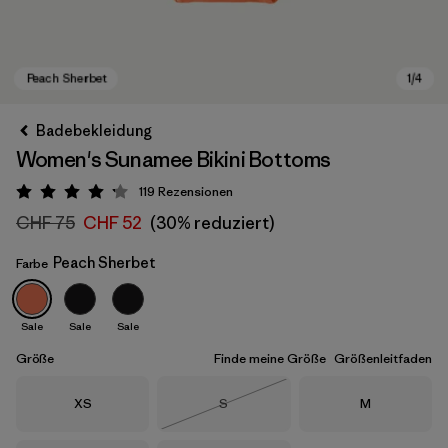
Badebekleidung
Women's Sunamee Bikini Bottoms
119
Rezensionen
Bewertung: 4.2 / 5
CHF 75
CHF 52
(30% reduziert)
Peach Sherbet
Farbe
Peach Sherbet
Sale
Sale
Sale
Größe
Finde meine Größe
Größenleitfaden
Größe
Größe
Größe
XS
S
M
Nicht lieferbar