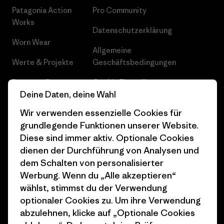
Patagonia Action
Pro Community
Works
Datenschutzerklärung
Worn Wear
Allgemeine
Werte & Projekte
Geschäftsbedingungen
Progress Report
Cookie Einstellungen
Deine Daten, deine Wahl
Business Unusual
Karriere
Wir verwenden essenzielle Cookies für
Klimaziele
Pressekontakt
grundlegende Funktionen unserer Website.
Diese sind immer aktiv. Optionale Cookies
1% For The Planet
Industry program
dienen der Durchführung von Analysen und
dem Schalten von personalisierter
Wie wir finanzieren
Affiliate-Programm
Werbung. Wenn du „Alle akzeptieren“
Geschenkgutscheine
Patagonia Schweiz
wählst, stimmst du der Verwendung
Seitenverzeichnis
optionaler Cookies zu. Um ihre Verwendung
Stores in deiner Nähe
abzulehnen, klicke auf „Optionale Cookies