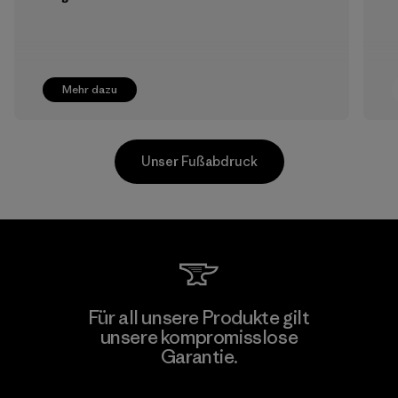
Mehr dazu
Unser Fußabdruck
Toyota Tsusho
Für all unsere Produkte gilt
unsere kompromisslose
Material-supplier
Garantie.
F