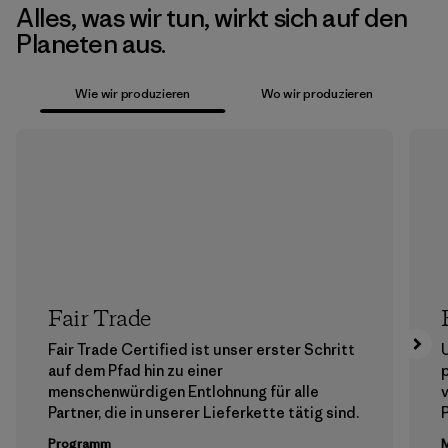
Alles, was wir tun, wirkt sich auf den
Planeten aus.
Wie wir produzieren
Wo wir produzieren
Fair Trade
Fair Trade Certified ist unser erster Schritt
auf dem Pfad hin zu einer
menschenwürdigen Entlohnung für alle
Partner, die in unserer Lieferkette tätig sind.
Programm
M