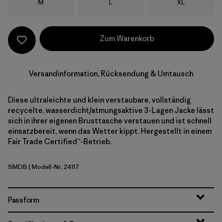
Größe
Größe
Größe
M
L
XL
Zum Warenkorb
Versandinformation, Rücksendung & Umtausch
Diese ultraleichte und klein verstaubare, vollständig
recycelte, wasserdicht/atmungsaktive 3-Lagen Jacke lässt
sich in ihrer eigenen Brusttasche verstauen und ist schnell
einsatzbereit, wenn das Wetter kippt. Hergestellt in einem
Fair Trade Certified™-Betrieb.
SMDB
| Modell-Nr. 24117
Smolder Blue
Passform