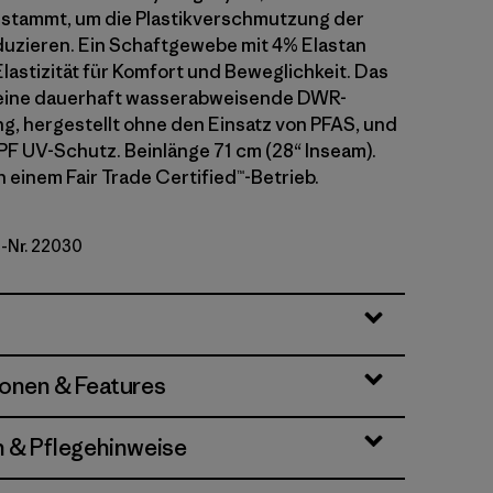
 stammt, um die Plastikverschmutzung der
uzieren. Ein Schaftgewebe mit 4% Elastan
Elastizität für Komfort und Beweglichkeit. Das
t eine dauerhaft wasserabweisende DWR-
g, hergestellt ohne den Einsatz von PFAS, und
PF UV-Schutz. Beinlänge 71 cm (28“ Inseam).
n einem Fair Trade Certified™-Betrieb.
l-Nr. 22030
en
ionen & Features
n & Pflegehinweise