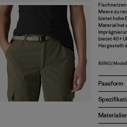
Fischnetzen
Meere zu red
bietet hohe 
Material ha
Imprägnierun
bietet 40+ U
Hergestellt i
BSNG
| Model
Basin Gre
Passform
Spezifikat
Materialie