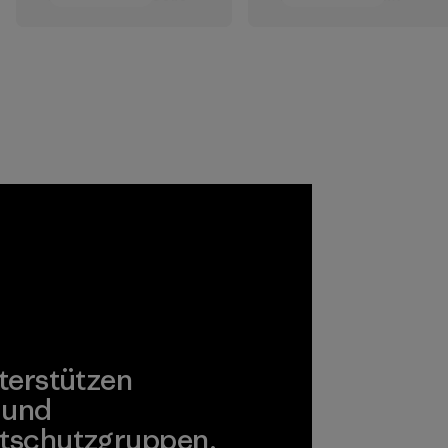
strapazierfähig
verringert unsere
und einer der
Abhängigkeit von
robustesten
erdölbasierten
Kunststoffe, die
Materialien.
wir in unserer
Materialien
Kleidung und
Ausrüstung
verwenden.
Materialien
terstützen
 und
tschutzgruppen.