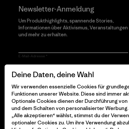
Newsletter-Anmeldung
Um Produkthighlights, spannende Stories,
Informationen über Aktivismus, Veranstaltungen
und mehr zu erhalten.
E-Mail-Adresse
Durch Klicken auf die Anmelden Taste, erkläre mich damit
Deine Daten, deine Wahl
einverstanden, dass Patagonia meine E-Mail-Adresse
verarbeitet und mir E-Mails für Produkt-Highlights, spannende
Stories, Informationen über Aktivismus, Veranstaltungen und
Wir verwenden essenzielle Cookies für grundle
mehr gemäß der
Datenschutzerklärung
von Patagonia zusendet.
Funktionen unserer Website. Diese sind immer akt
Optionale Cookies dienen der Durchführung von
Anmelden
und dem Schalten von personalisierter Werbung
„Alle akzeptieren“ wählst, stimmst du der Verwe
optionaler Cookies zu. Um ihre Verwendung abzu