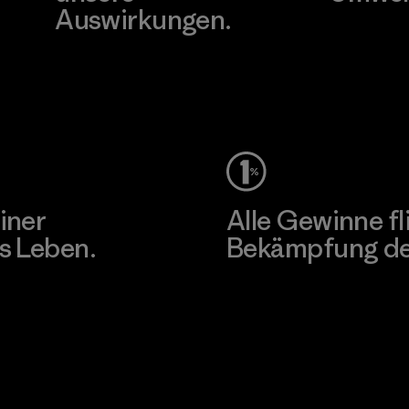
Auswirkungen.
Besuche Pat
Unser Fußabdruck
iner
Alle Gewinne fl
s Leben.
Bekämpfung der
Erfahre mehr über unser En