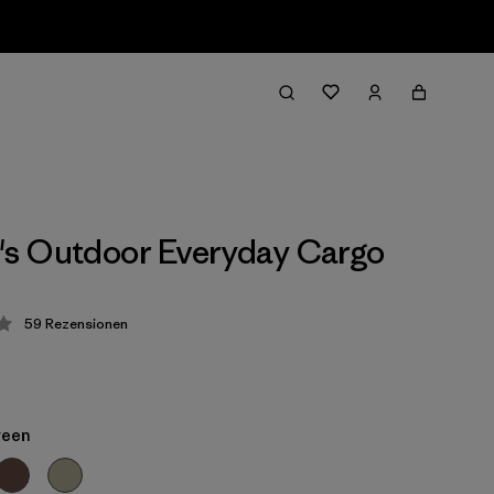
s Outdoor Everyday Cargo
59
Rezensionen
ung: 4.2 / 5
reen