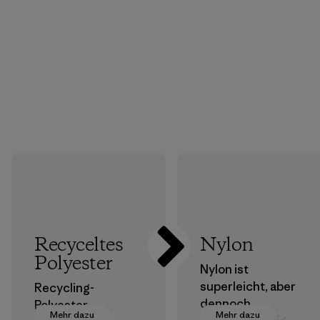
Recyceltes
Nylon
Polyester
Nylon ist
superleicht, aber
Recycling-
dennoch
Polyester
Mehr dazu
Mehr dazu