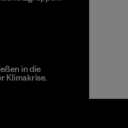
agonia Action Works
ießen in die
 Klimakrise.
gagement