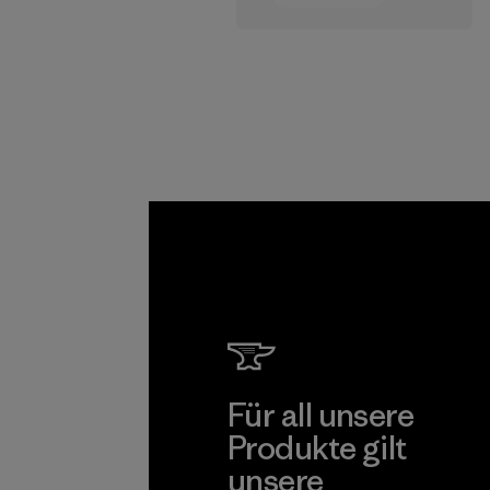
dem Pfad hin zu
einer
menschenwürdige
n Entlohnung für
alle Partner, die in
unserer
Lieferkette tätig
sind.
Programm
Für all unsere
Produkte gilt
unsere