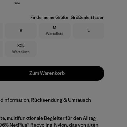
Sale
Finde meine Größe
Größenleitfaden
Größe
M
Größe
Größe
S
L
Warteliste
Größe
XXL
Warteliste
Zum Warenkorb
dinformation, Rücksendung & Umtausch
e, multifunktionale Begleiter für den Alltag
96% NetPlus® Recycling-Nylon, das von alten