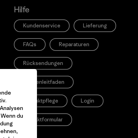
Hilfe
Kundenservice
Lieferung
FAQs
Reparaturen
Rücksendungen
Größenleitfaden
gende
iv.
Produktpflege
Login
 Analysen
. Wenn du
Kontaktformular
ndung
lehnen,