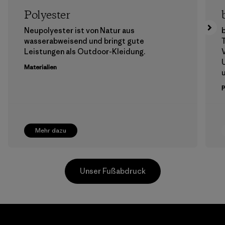
Polyester
Neupolyester ist von Natur aus
b
wasserabweisend und bringt gute
T
Leistungen als Outdoor-Kleidung.
V
Materialien
u
Mehr dazu
Unser Fußabdruck