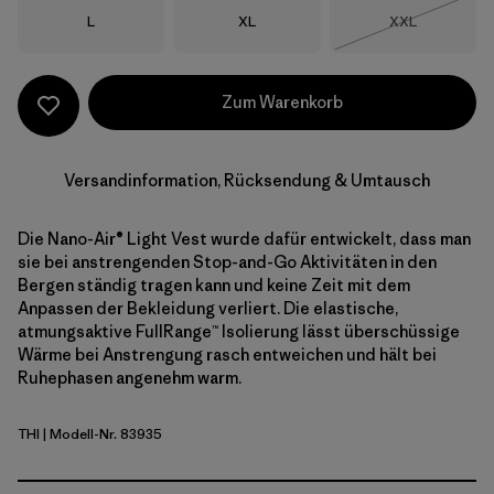
Größe
Größe
Größe
L
XL
XXL
Nicht lieferba
Zum Warenkorb
Versandinformation, Rücksendung & Umtausch
Die Nano-Air® Light Vest wurde dafür entwickelt, dass man
sie bei anstrengenden Stop-and-Go Aktivitäten in den
Bergen ständig tragen kann und keine Zeit mit dem
Anpassen der Bekleidung verliert. Die elastische,
atmungsaktive FullRange™ Isolierung lässt überschüssige
Wärme bei Anstrengung rasch entweichen und hält bei
Ruhephasen angenehm warm.
THI
| Modell-Nr. 83935
Thin Ice