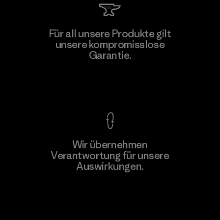
Atlanta Garment Manufacturing
Für all unsere Produkte gilt
Company
unsere kompromisslose
M
Garantie.
Factory
Kompromisslose Garantie
Wir übernehmen
Mehr dazu
Verantwortung für unsere
Auswirkungen.
Unser Fußabdruck