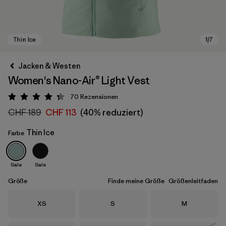
Jacken & Westen
Women's Nano-Air® Light Vest
70
Rezensionen
Bewertung: 4.3 / 5
CHF 189
CHF 113
(40% reduziert)
Thin Ice
Farbe
Thin Ice
Sale
Sale
Größe
Finde meine Größe
Größenleitfaden
Größe
Größe
Größe
XS
S
M