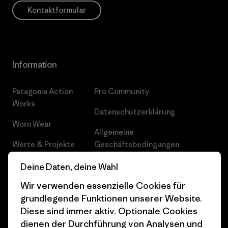
Kontaktformular
Information
Patagonia Action
Pro Community
Works
Datenschutzerklärung
Worn Wear
Allgemeine
Werte & Projekte
Geschäftsbedingungen
Progress Report
Cookie Einstellungen
Deine Daten, deine Wahl
Wir verwenden essenzielle Cookies für
Business Unusual
Karriere
grundlegende Funktionen unserer Website.
Klimaziele
Pressekontakt
Diese sind immer aktiv. Optionale Cookies
dienen der Durchführung von Analysen und
1% For The Planet
Industry program