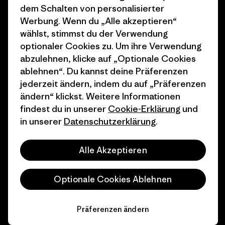
dem Schalten von personalisierter
Wie wir finanzieren
Affiliate-Programm
Werbung. Wenn du „Alle akzeptieren“
wählst, stimmst du der Verwendung
Geschenkgutscheine
Patagonia Schweiz
optionaler Cookies zu. Um ihre Verwendung
Seitenverzeichnis
abzulehnen, klicke auf „Optionale Cookies
Stores in deiner Nähe
ablehnen“. Du kannst deine Präferenzen
jederzeit ändern, indem du auf „Präferenzen
ändern“ klickst. Weitere Informationen
findest du in unserer
Cookie-Erklärung
und
in unserer
Datenschutzerklärung
.
© 2026 Patagonia, Inc. All Rights Reserved.
Alle Akzeptieren
Deutsch
Optionale Cookies Ablehnen
Präferenzen ändern