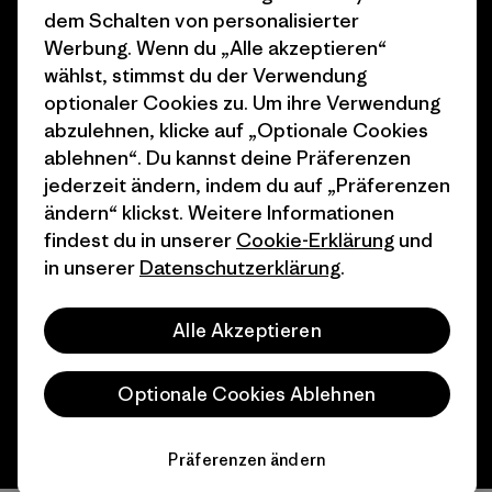
dem Schalten von personalisierter
Wie wir finanzieren
Affiliate-Programm
Werbung. Wenn du „Alle akzeptieren“
Geschenkgutscheine
Patagonia Schweiz
wählst, stimmst du der Verwendung
Seitenverzeichnis
optionaler Cookies zu. Um ihre Verwendung
Stores in deiner Nähe
abzulehnen, klicke auf „Optionale Cookies
ablehnen“. Du kannst deine Präferenzen
jederzeit ändern, indem du auf „Präferenzen
ändern“ klickst. Weitere Informationen
findest du in unserer
Cookie-Erklärung
und
© 2026 Patagonia, Inc. All Rights Reserved.
in unserer
Datenschutzerklärung
.
Alle Akzeptieren
Deutsch
Optionale Cookies Ablehnen
Präferenzen ändern