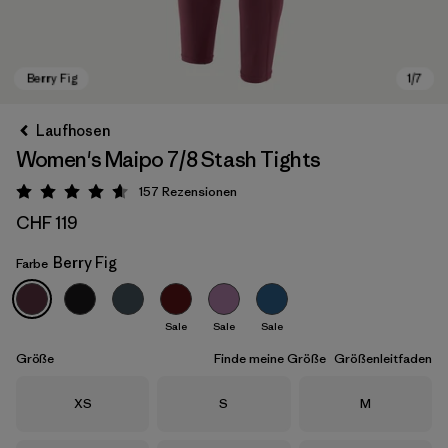
Laufhosen
Women's Maipo 7/8 Stash Tights
157
Rezensionen
Bewertung: 4.6 / 5
CHF 119
Berry Fig
Farbe
Berry Fig
Sale
Sale
Sale
Größe
Finde meine Größe
Größenleitfaden
Größe
Größe
Größe
XS
S
M