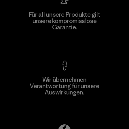
MAS Active (Pvt) Ltd. - Asialine
Für all unsere Produkte gilt
unsere kompromisslose
Factory
Garantie.
Kompromisslose Garantie
Wir übernehmen
Mehr dazu
Verantwortung für unsere
Auswirkungen.
Unser Fußabdruck