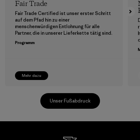
Fair Trade
Fair Trade Certified ist unser erster Schritt
auf dem Pfad hin zu einer
menschenwürdigen Entlohnung für alle
Partner, die in unserer Lieferkette tätig sind.
h
Programm
M
Mehr dazu
Unser Fußabdruck