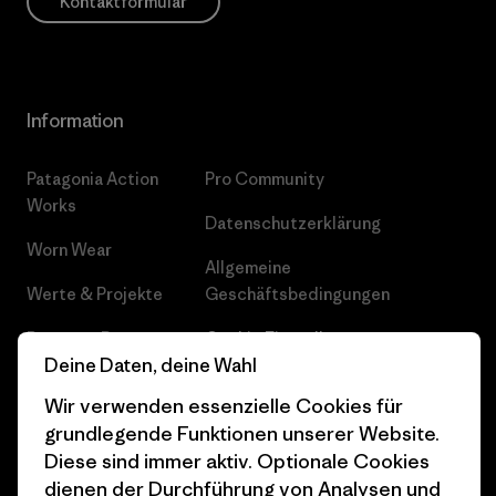
Kontaktformular
Information
Patagonia Action
Pro Community
Works
Datenschutzerklärung
Worn Wear
Allgemeine
Werte & Projekte
Geschäftsbedingungen
Progress Report
Cookie Einstellungen
Deine Daten, deine Wahl
Business Unusual
Karriere
Wir verwenden essenzielle Cookies für
Klimaziele
Pressekontakt
grundlegende Funktionen unserer Website.
Diese sind immer aktiv. Optionale Cookies
1% For The Planet
Industry program
dienen der Durchführung von Analysen und