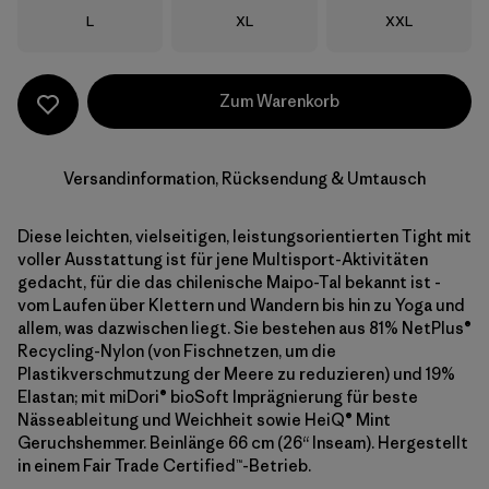
Größe
Größe
Größe
L
XL
XXL
Zum Warenkorb
Versandinformation, Rücksendung & Umtausch
Diese leichten, vielseitigen, leistungsorientierten Tight mit
voller Ausstattung ist für jene Multisport-Aktivitäten
gedacht, für die das chilenische Maipo-Tal bekannt ist -
vom Laufen über Klettern und Wandern bis hin zu Yoga und
allem, was dazwischen liegt. Sie bestehen aus 81% NetPlus®
Recycling-Nylon (von Fischnetzen, um die
Plastikverschmutzung der Meere zu reduzieren) und 19%
Elastan; mit miDori® bioSoft Imprägnierung für beste
Nässeableitung und Weichheit sowie HeiQ® Mint
Geruchshemmer. Beinlänge 66 cm (26“ Inseam). Hergestellt
in einem Fair Trade Certified™-Betrieb.