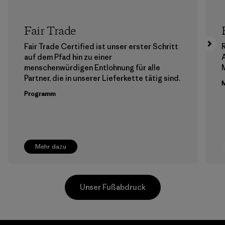
Fair Trade
Fair Trade Certified ist unser erster Schritt
auf dem Pfad hin zu einer
menschenwürdigen Entlohnung für alle
M
Partner, die in unserer Lieferkette tätig sind.
M
Programm
Mehr dazu
Unser Fußabdruck