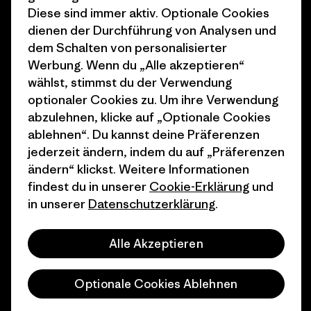
Diese sind immer aktiv. Optionale Cookies
1% For The Planet
Industry program
dienen der Durchführung von Analysen und
dem Schalten von personalisierter
Wie wir finanzieren
Affiliate-Programm
Werbung. Wenn du „Alle akzeptieren“
Geschenkgutscheine
Patagonia Schweiz
wählst, stimmst du der Verwendung
Seitenverzeichnis
optionaler Cookies zu. Um ihre Verwendung
Stores in deiner Nähe
abzulehnen, klicke auf „Optionale Cookies
ablehnen“. Du kannst deine Präferenzen
jederzeit ändern, indem du auf „Präferenzen
ändern“ klickst. Weitere Informationen
findest du in unserer
Cookie-Erklärung
und
© 2026 Patagonia, Inc. All Rights Reserved.
in unserer
Datenschutzerklärung
.
Alle Akzeptieren
Deutsch
Optionale Cookies Ablehnen