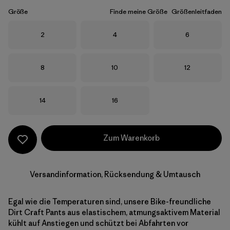
Größe
Finde meine Größe
Größenleitfaden
Größe
Größe
Größe
2
4
6
Größe
Größe
Größe
8
10
12
Größe
Größe
14
16
Zum Warenkorb
Versandinformation, Rücksendung & Umtausch
Egal wie die Temperaturen sind, unsere Bike-freundliche
Dirt Craft Pants aus elastischem, atmungsaktivem Material
kühlt auf Anstiegen und schützt bei Abfahrten vor