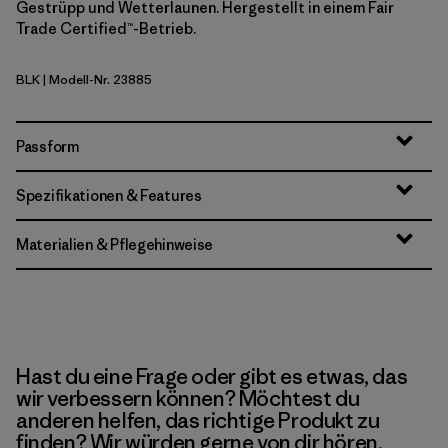
Gestrüpp und Wetterlaunen. Hergestellt in einem Fair
Trade Certified™-Betrieb.
BLK
| Modell-Nr. 23885
Black
Passform
Spezifikationen & Features
Materialien & Pflegehinweise
Hast du eine Frage oder gibt es etwas, das
wir verbessern können? Möchtest du
anderen helfen, das richtige Produkt zu
finden? Wir würden gerne von dir hören.