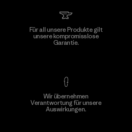
Li Peng Enterprise Co., Ltd.
Für all unsere Produkte gilt
unsere kompromisslose
Material-supplier
F
Garantie.
Kompromisslose Garantie
Wir übernehmen
Mehr dazu
Verantwortung für unsere
Auswirkungen.
Unser Fußabdruck