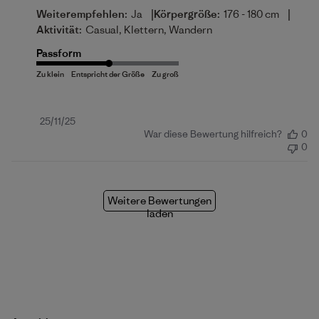
|
|
Weiterempfehlen:
Ja
Körpergröße:
176 - 180 cm
Aktivität:
Casual, Klettern, Wandern
Passform
Veröffentlichungsdatum
25/11/25
War diese Bewertung hilfreich?
0
0
Weitere Bewertungen
laden