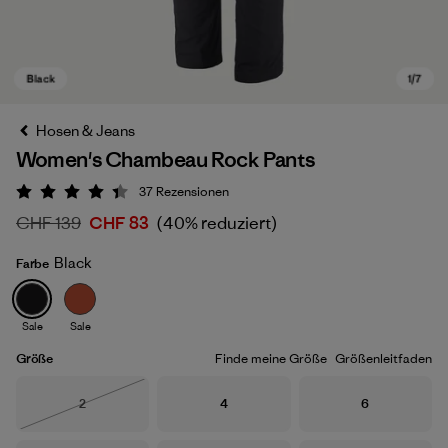
Hosen & Jeans
Women's Chambeau Rock Pants
37
Rezensionen
Bewertung: 4.4 / 5
CHF 139
CHF 83
(40% reduziert)
Black
Farbe
Black
Sale
Sale
Größe
Finde meine Größe
Größenleitfaden
Größe
Größe
Größe
2
4
6
Nicht lieferbar