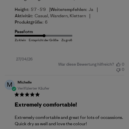
|
|
Height:
5'7 - 5'9
Weiterempfehlen:
Ja
|
Aktivität:
Casual, Wandern, Klettern
Produktgröße:
6
Passform
Veröffentlichungsdatum
27/04/26
War diese Bewertung hilfreich?
0
0
Michelle
M
Verifizierter Käufer
Extremely comfortable!
Extremely comfortable and great for lots of occassions.
Quick dry as well and love the colour!