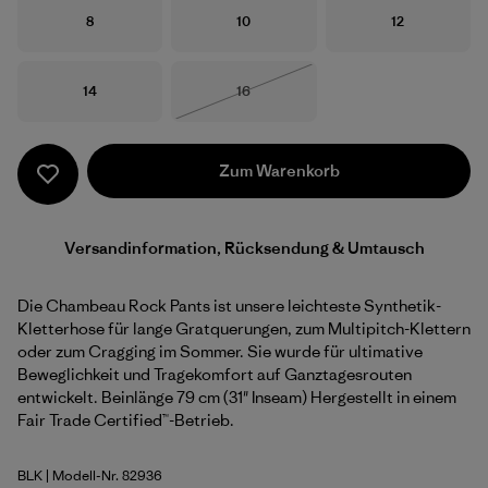
Größe
Größe
Größe
8
10
12
Größe
Größe
14
16
Nicht lieferbar
Zum Warenkorb
Versandinformation, Rücksendung & Umtausch
Die Chambeau Rock Pants ist unsere leichteste Synthetik-
Kletterhose für lange Gratquerungen, zum Multipitch-Klettern
oder zum Cragging im Sommer. Sie wurde für ultimative
Beweglichkeit und Tragekomfort auf Ganztagesrouten
entwickelt. Beinlänge 79 cm (31" Inseam) Hergestellt in einem
Fair Trade Certified™-Betrieb.
BLK
| Modell-Nr. 82936
Black