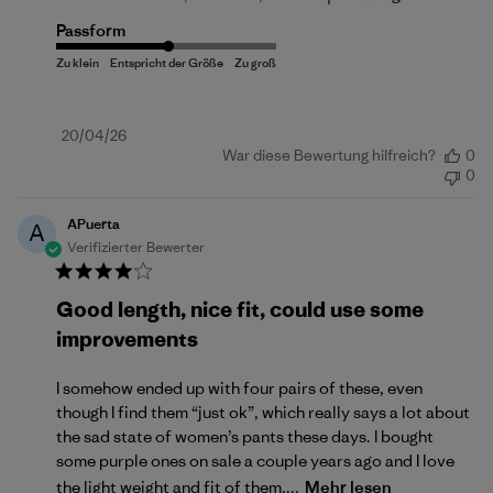
Passform
Veröffentlichungsdatum
20/04/26
War diese Bewertung hilfreich?
0
0
APuerta
A
Verifizierter Bewerter
Good length, nice fit, could use some
improvements
I somehow ended up with four pairs of these, even
though I find them “just ok”, which really says a lot about
the sad state of women’s pants these days. I bought
some purple ones on sale a couple years ago and I love
the light weight and fit of them,...
Mehr lesen