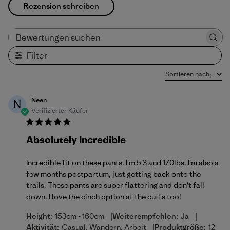
Rezension schreiben
Bewertungen suchen
Filter
Sortieren nach
:
Neen
N
Verifizierter Käufer
Absolutely Incredible
Incredible fit on these pants. I'm 5'3 and 170lbs. I'm also a
few months postpartum, just getting back onto the
trails. These pants are super flattering and don't fall
down. I love the cinch option at the cuffs too!
|
|
Height:
153cm - 160cm
Weiterempfehlen:
Ja
|
Aktivität:
Casual, Wandern, Arbeit
Produktgröße:
12