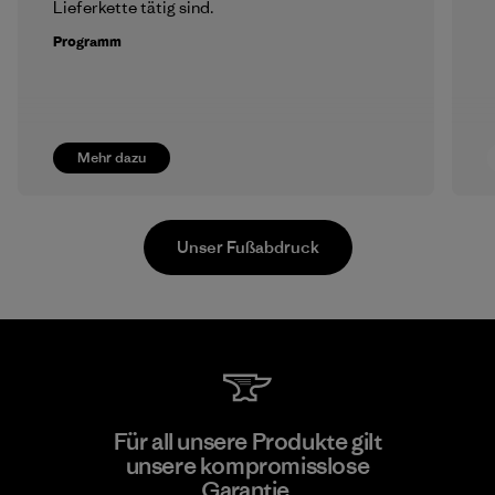
Lieferkette tätig sind.
Programm
Mehr dazu
Unser Fußabdruck
Toyota Tsusho
Für all unsere Produkte gilt
unsere kompromisslose
Material-supplier
F
Garantie.