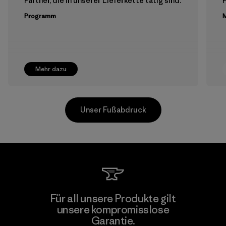
Partner, die in unserer Lieferkette tätig sind.
Programm
M
Mehr dazu
Unser Fußabdruck
Youngone Namdinh Co., Ltd.
Für all unsere Produkte gilt
unsere kompromisslose
Factory
Garantie.