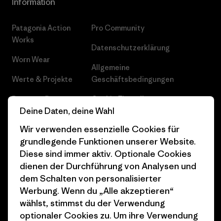
Information
Patagonia Action
Pro Community
Works
Datenschutzerklärung
Worn Wear
Allgemeine
Werte & Projekte
Geschäftsbedingungen
Progress Report
Cookie Einstellungen
Deine Daten, deine Wahl
Business Unusual
Karriere
Wir verwenden essenzielle Cookies für
Klimaziele
Pressekontakt
grundlegende Funktionen unserer Website.
Diese sind immer aktiv. Optionale Cookies
1% For The Planet
Industry program
dienen der Durchführung von Analysen und
dem Schalten von personalisierter
Wie wir finanzieren
Affiliate-Programm
Werbung. Wenn du „Alle akzeptieren“
Geschenkgutscheine
Patagonia Schweiz
wählst, stimmst du der Verwendung
Seitenverzeichnis
optionaler Cookies zu. Um ihre Verwendung
Stores in deiner Nähe