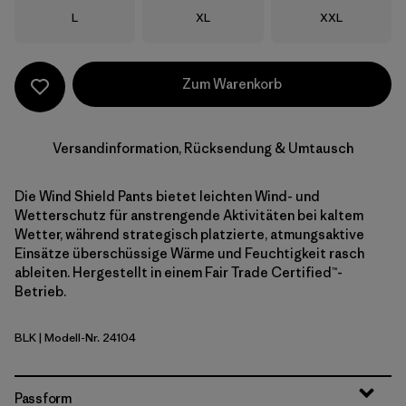
Größe
Größe
Größe
L
XL
XXL
Zum Warenkorb
Versandinformation, Rücksendung & Umtausch
Die Wind Shield Pants bietet leichten Wind- und
Wetterschutz für anstrengende Aktivitäten bei kaltem
Wetter, während strategisch platzierte, atmungsaktive
Einsätze überschüssige Wärme und Feuchtigkeit rasch
ableiten. Hergestellt in einem Fair Trade Certified™-
Betrieb.
BLK
| Modell-Nr. 24104
Black
Passform