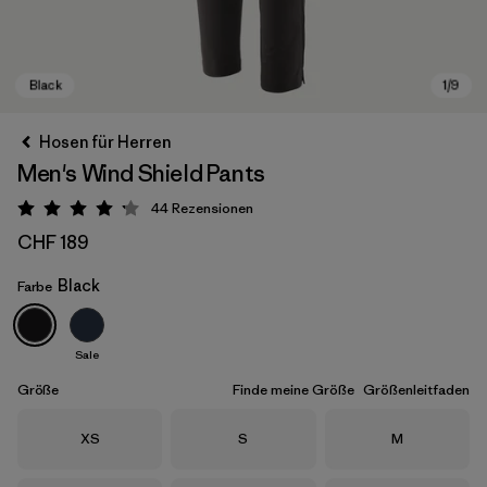
Hosen für Herren
Men's Wind Shield Pants
44
Rezensionen
Bewertung: 4.2 / 5
CHF 189
Black
Farbe
Black
Sale
Größe
Finde meine Größe
Größenleitfaden
Größe
Größe
Größe
XS
S
M