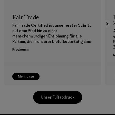
Fair Trade
Fair Trade Certified ist unser erster Schritt
auf dem Pfad hin zu einer
A
menschenwürdigen Entlohnung für alle
Partner, die in unserer Lieferkette tätig sind.
Z
Programm
M
Mehr dazu
Unser Fußabdruck