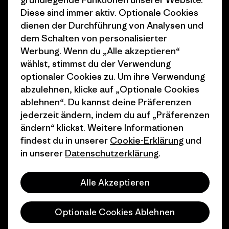
Diese sind immer aktiv. Optionale Cookies
1% For The Planet
Industry program
dienen der Durchführung von Analysen und
dem Schalten von personalisierter
Wie wir finanzieren
Affiliate-Programm
Werbung. Wenn du „Alle akzeptieren“
Geschenkgutscheine
Patagonia Schweiz
wählst, stimmst du der Verwendung
Seitenverzeichnis
optionaler Cookies zu. Um ihre Verwendung
Stores in deiner Nähe
abzulehnen, klicke auf „Optionale Cookies
ablehnen“. Du kannst deine Präferenzen
jederzeit ändern, indem du auf „Präferenzen
ändern“ klickst. Weitere Informationen
findest du in unserer
Cookie-Erklärung
und
© 2026 Patagonia, Inc. All Rights Reserved.
in unserer
Datenschutzerklärung
.
Alle Akzeptieren
Deutsch
Optionale Cookies Ablehnen