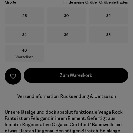
Größe
Finde meine Größe
Größenleitfaden
Größe
Größe
Größe
28
30
32
Größe
Größe
Größe
34
36
38
Größe
40
Warteliste
Zum Warenkorb
Versandinformation, Rücksendung & Umtausch
Unsere lässige und doch absolut funktionale Venga Rock
Pants ist am Fels ganz in ihrem Element. Gefertigt aus
leichter Regenerative Organic Certified™ Baumwolle mit
etwas Elastan für genau den nötigen Stretch. Beinlänge