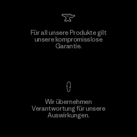
Arvind Limited (Shirting and
Für all unsere Produkte gilt
Khaki Divisions)
unsere kompromisslose
F
Garantie.
Material-supplier
Kompromisslose Garantie
Wir übernehmen
Mehr dazu
Verantwortung für unsere
Auswirkungen.
Unser Fußabdruck