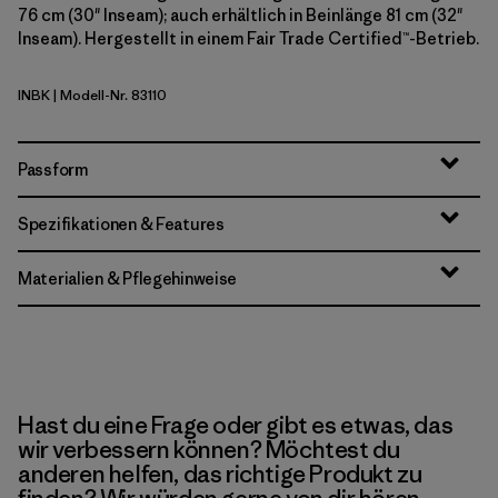
76 cm (30" Inseam); auch erhältlich in Beinlänge 81 cm (32"
Inseam). Hergestellt in einem Fair Trade Certified™-Betrieb.
INBK
| Modell-Nr. 83110
Ink Black
Passform
Spezifikationen & Features
Materialien & Pflegehinweise
Hast du eine Frage oder gibt es etwas, das
wir verbessern können? Möchtest du
anderen helfen, das richtige Produkt zu