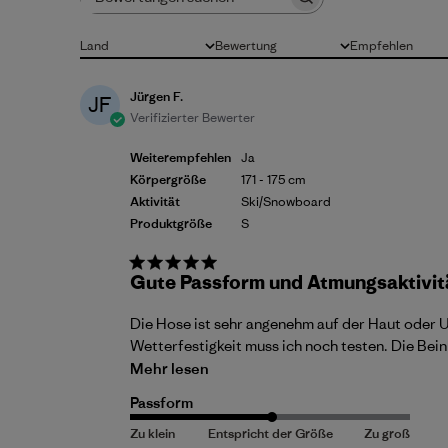
Bewertungen suchen
Land
Bewertung
Empfehlen
Alle
Alle Bewertungen
Alle
Jürgen F.
JF
Verifizierter Bewerter
Weiterempfehlen
Ja
Körpergröße
171 - 175 cm
Aktivität
Ski/Snowboard
Produktgröße
S
Gute Passform und Atmungsaktivit
Die Hose ist sehr angenehm auf der Haut oder U
Wetterfestigkeit muss ich noch testen. Die Bei
Mehr lesen
Passform