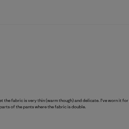
et the fabric is very thin (warm though) and delicate. I’ve worn it 
parts of the pants where the fabric is double.