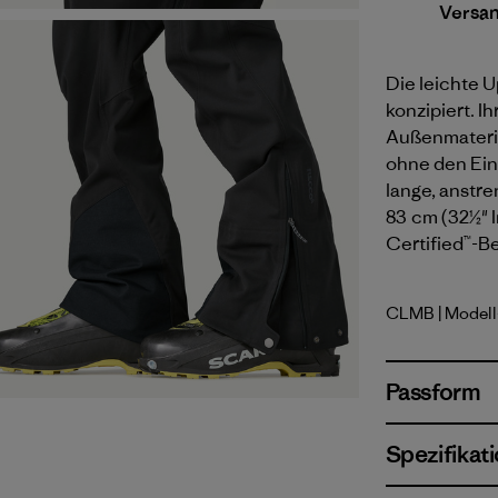
Versa
Die leichte U
konzipiert. I
Außenmateria
ohne den Ein
lange, anstr
83 cm (32½" I
Certified™-Be
CLMB
| Model
Clement 
Passform
Spezifikat