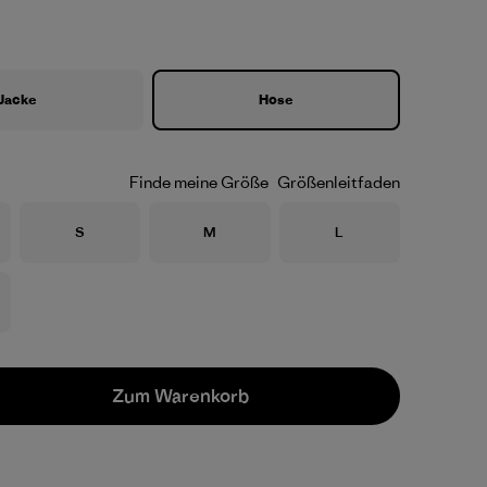
Jacke
Hose
Finde meine Größe
Größenleitfaden
Größe
Größe
Größe
S
M
L
Zum Warenkorb