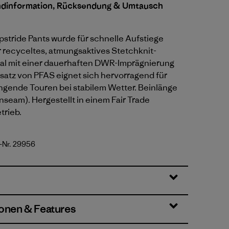
ndinformation, Rücksendung & Umtausch
pstride Pants wurde für schnelle Aufstiege
hr recyceltes, atmungsaktives Stetchknit-
l mit einer dauerhaften DWR-Imprägnierung
satz von PFAS eignet sich hervorragend für
engende Touren bei stabilem Wetter. Beinlänge
nseam). Hergestellt in einem Fair Trade
trieb.
l-Nr. 29956
Blue
ionen & Features