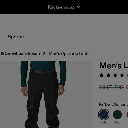
Rücksendung
n
Sportart
- & Snowboardhosen
Men's Upstride Pants
Men's U
Bewert
CHF 299
Farbe
Clement
Sale
Sale