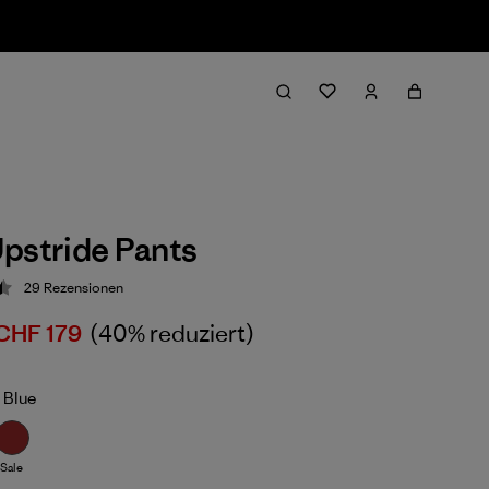
pstride Pants
29
Rezensionen
ung: 4.5 / 5
CHF 179
(40% reduziert)
 Blue
Sale