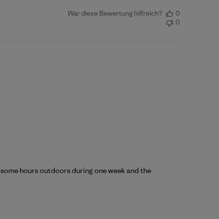
War diese Bewertung hilfreich?
0
0
for some hours outdoors during one week and the