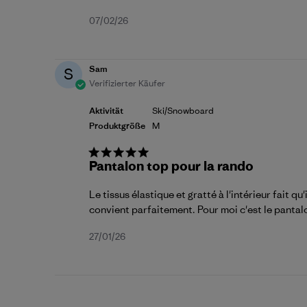
Veröffentlichungsdatum
07/02/26
Sam
S
Verifizierter Käufer
Aktivität
Ski/Snowboard
Produktgröße
M
Pantalon top pour la rando
Le tissus élastique et gratté à l'intérieur fait 
convient parfaitement. Pour moi c'est le pantal
Veröffentlichungsdatum
27/01/26