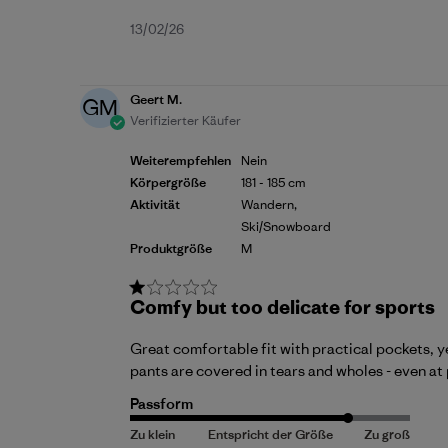
Veröffentlichungsdatum
13/02/26
Geert M.
GM
Verifizierter Käufer
Weiterempfehlen
Nein
Körpergröße
181 - 185 cm
Aktivität
Wandern,
Ski/Snowboard
Produktgröße
M
Comfy but too delicate for sports
Great comfortable fit with practical pockets, y
pants are covered in tears and wholes - even at 
Passform