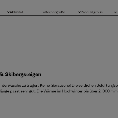
Aktivität
Körpergröße
Produktgröße
Alle
Alle
Alle
ät Skibergsteigen
nterwäsche zu tragen. Keine Geräusche! Die seitlichen Belüftungsöf
nlänge passt sehr gut. Die Wärme im Hochwinter bis über 2. 000 m m