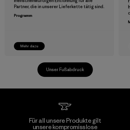
menschenwürdigen Entlohnung für alle
Partner, die in unserer Lieferkette tätig sind.
h
Programm
M
Mehr dazu
Unser Fußabdruck
Supertex El Salvador
Für all unsere Produkte gilt
unsere kompromisslose
Factory
M