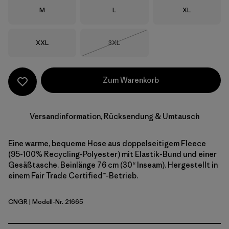
Größe
Größe
Größe
M
L
XL
Größe
Größe
XXL
3XL
Nicht lieferbar
Zum Warenkorb
Versandinformation, Rücksendung & Umtausch
Eine warme, bequeme Hose aus doppelseitigem Fleece
(95-100% Recycling-Polyester) mit Elastik-Bund und einer
Gesäßtasche. Beinlänge 76 cm (30“ Inseam). Hergestellt in
einem Fair Trade Certified™-Betrieb.
CNGR
| Modell-Nr. 21665
Canopy Green