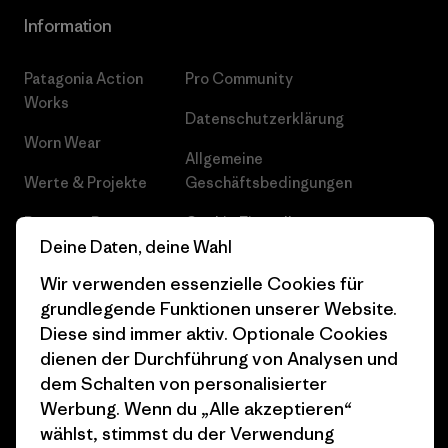
Information
Patagonia Action
Pro Community
Works
Datenschutzerklärung
Worn Wear
Allgemeine
Werte & Projekte
Geschäftsbedingungen
Progress Report
Cookie Einstellungen
Deine Daten, deine Wahl
Business Unusual
Karriere
Wir verwenden essenzielle Cookies für
Klimaziele
Pressekontakt
grundlegende Funktionen unserer Website.
Diese sind immer aktiv. Optionale Cookies
1% For The Planet
Industry program
dienen der Durchführung von Analysen und
dem Schalten von personalisierter
Wie wir finanzieren
Affiliate-Programm
Werbung. Wenn du „Alle akzeptieren“
Geschenkgutscheine
Patagonia Schweiz
wählst, stimmst du der Verwendung
Seitenverzeichnis