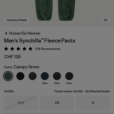
Hosen für Herren
Men's Synchilla® Fleece Pants
128
Rezensionen
Bewertung: 4.7 / 5
CHF 139
Canopy Green
Farbe
Canopy Green
Sale
Sale
Sale
Größe
Finde meine Größe
Größenleitfaden
Größe
Größe
Größe
XXS
XS
S
Nicht lieferbar