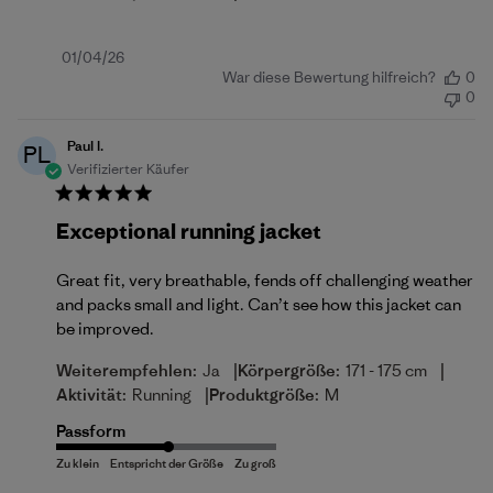
Veröffentlichungsdatum
01/04/26
War diese Bewertung hilfreich?
0
0
Paul l.
PL
Verifizierter Käufer
Exceptional running jacket
Great fit, very breathable, fends off challenging weather
and packs small and light. Can’t see how this jacket can
be improved.
|
|
Weiterempfehlen:
Ja
Körpergröße:
171 - 175 cm
|
Aktivität:
Running
Produktgröße:
M
Passform