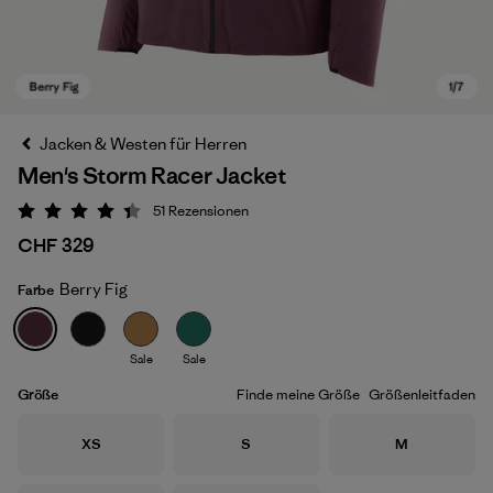
Jacken & Westen für Herren
Men's Storm Racer Jacket
51
Rezensionen
Bewertung: 4.4 / 5
CHF 329
Berry Fig
Farbe
Berry Fig
Sale
Sale
Größe
Finde meine Größe
Größenleitfaden
Größe
Größe
Größe
XS
S
M