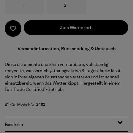
Größe
Größe
L
XL
Zum Warenkorb
Versandinformation, Rücksendung & Umtausch
Diese ultraleichte und klein verstaubare, vollständig
recycelte, wasserdicht/atmungsaktive 3-Lagen Jacke lässt
sich in ihrer eigenen Brusttasche verstauen und ist schnell
einsatzbereit, wenn das Wetter kippt. Hergestellt in einem
Fair Trade Certified™-Betrieb.
BYFG
| Modell-Nr. 24112
Berry Fig
Passform