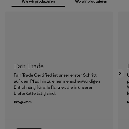
Wie wir produzieren
Wo wir produzieren
Fair Trade
Fair Trade Certified ist unser erster Schritt
U
auf dem Pfad hin zu einer menschenwürdigen
p
Entlohnung für alle Partner, die in unserer
Lieferkette tätig sind.
M
Programm
M