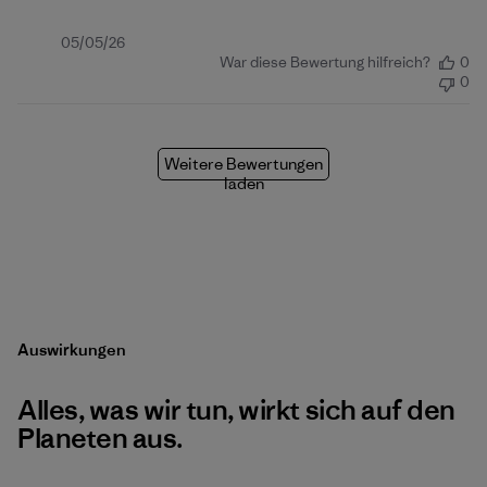
Veröffentlichungsdatum
05/05/26
War diese Bewertung hilfreich?
0
0
Weitere Bewertungen
laden
Auswirkungen
Alles, was wir tun, wirkt sich auf den
Planeten aus.