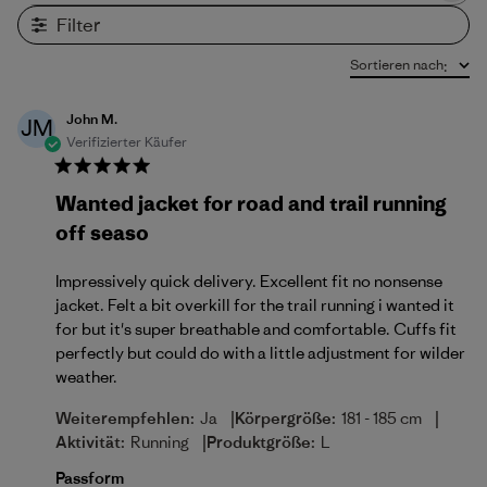
Filter
Sortieren nach
:
John M.
JM
Verifizierter Käufer
Wanted jacket for road and trail running
off seaso
Impressively quick delivery. Excellent fit no nonsense
jacket. Felt a bit overkill for the trail running i wanted it
for but it's super breathable and comfortable. Cuffs fit
perfectly but could do with a little adjustment for wilder
weather.
|
|
Weiterempfehlen:
Ja
Körpergröße:
181 - 185 cm
|
Aktivität:
Running
Produktgröße:
L
Passform