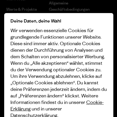
Allgemeine
Werte & Projekte
Geschäftsbedingungen
Progress Report
Cookie Einstellungen
Deine Daten, deine Wahl
Wir verwenden essenzielle Cookies für
Business Unusual
Karriere
grundlegende Funktionen unserer Website.
Klimaziele
Pressekontakt
Diese sind immer aktiv. Optionale Cookies
dienen der Durchführung von Analysen und
1% For The Planet
Industry program
dem Schalten von personalisierter Werbung.
Wie wir finanzieren
Affiliate-Programm
Wenn du „Alle akzeptieren“ wählst, stimmst
du der Verwendung optionaler Cookies zu.
Geschenkgutscheine
Patagonia Schweiz
Um ihre Verwendung abzulehnen, klicke auf
Seitenverzeichnis
„Optionale Cookies ablehnen“. Du kannst
Stores in deiner Nähe
deine Präferenzen jederzeit ändern, indem du
auf „Präferenzen ändern“ klickst. Weitere
Informationen findest du in unserer
Cookie-
Erklärung
und in unserer
Datenschutzerklärung
.
© 2026 Patagonia, Inc. All Rights Reserved.