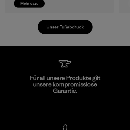
Mehr dazu
Unser Fußabdruck
Toyota Tsusho
Für all unsere Produkte gilt
unsere kompromisslose
Material-supplier
Garantie.
F
Kompromisslose Garantie