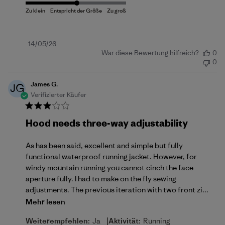
Veröffentlichungsdatum
14/05/26
War diese Bewertung hilfreich?
0
0
James G.
JG
Verifizierter Käufer
Hood needs three-way adjustability
As has been said, excellent and simple but fully
functional waterproof running jacket. However, for
windy mountain running you cannot cinch the face
aperture fully. I had to make on the fly sewing
adjustments. The previous iteration with two front zi...
Mehr lesen
|
Weiterempfehlen:
Ja
Aktivität:
Running