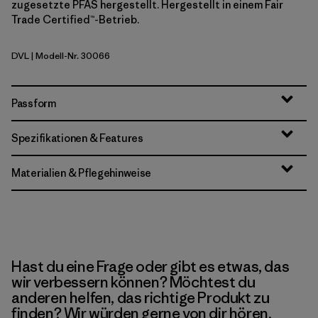
zugesetzte PFAS hergestellt. Hergestellt in einem Fair
Trade Certified™-Betrieb.
DVL
| Modell-Nr. 30066
Dried Vanilla
Passform
Spezifikationen & Features
Materialien & Pflegehinweise
Hast du eine Frage oder gibt es etwas, das
wir verbessern können? Möchtest du
anderen helfen, das richtige Produkt zu
finden? Wir würden gerne von dir hören.