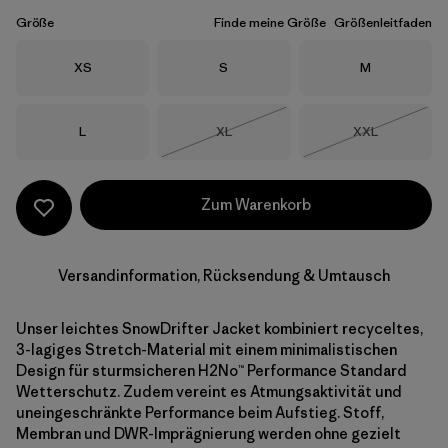
Größe
Finde meine Größe
Größenleitfaden
Größe
Größe
Größe
XS
S
M
Größe
Größe
Größe
L
XL
XXL
Nicht lieferbar
Nicht lieferba
Zum Warenkorb
Versandinformation, Rücksendung & Umtausch
Unser leichtes SnowDrifter Jacket kombiniert recyceltes,
3-lagiges Stretch-Material mit einem minimalistischen
Design für sturmsicheren H2No™ Performance Standard
Wetterschutz. Zudem vereint es Atmungsaktivität und
uneingeschränkte Performance beim Aufstieg. Stoff,
Membran und DWR-Imprägnierung werden ohne gezielt