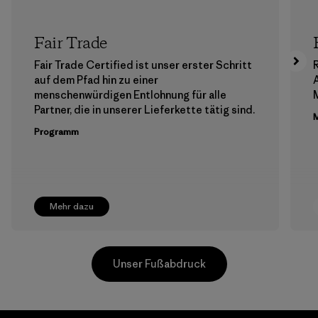
Fair Trade
Fair Trade Certified ist unser erster Schritt
auf dem Pfad hin zu einer
menschenwürdigen Entlohnung für alle
M
Partner, die in unserer Lieferkette tätig sind.
M
Programm
Mehr dazu
Unser Fußabdruck