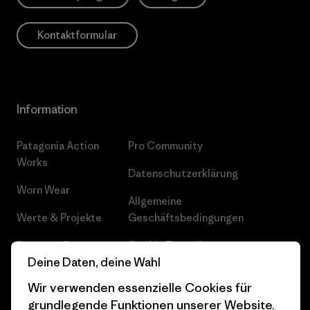
Kontaktformular
Information
Patagonia Action
Pro Community
Works
Datenschutzerklärung
Worn Wear
Allgemeine
Werte & Projekte
Geschäftsbedingungen
Progress Report
Cookie Einstellungen
Deine Daten, deine Wahl
Business Unusual
Karriere
Wir verwenden essenzielle Cookies für
Klimaziele
Pressekontakt
grundlegende Funktionen unserer Website.