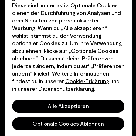
Diese sind immer aktiv. Optionale Cookies
1% For The Planet
Industry program
dienen der Durchführung von Analysen und
dem Schalten von personalisierter
Wie wir finanzieren
Affiliate-Programm
Werbung. Wenn du „Alle akzeptieren“
Geschenkgutscheine
Patagonia Schweiz
wählst, stimmst du der Verwendung
Seitenverzeichnis
optionaler Cookies zu. Um ihre Verwendung
Stores in deiner Nähe
abzulehnen, klicke auf „Optionale Cookies
ablehnen“. Du kannst deine Präferenzen
jederzeit ändern, indem du auf „Präferenzen
ändern“ klickst. Weitere Informationen
findest du in unserer
Cookie-Erklärung
und
© 2026 Patagonia, Inc. All Rights Reserved.
in unserer
Datenschutzerklärung
.
Alle Akzeptieren
Deutsch
Optionale Cookies Ablehnen