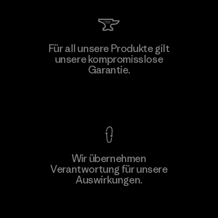
Manufacturing Sportswear Joint
Für all unsere Produkte gilt
Stock Company - Thai Binh
unsere kompromisslose
Branch
Garantie.
M
Factory
Kompromisslose Garantie
Wir übernehmen
Mehr dazu
Verantwortung für unsere
Auswirkungen.
Unser Fußabdruck