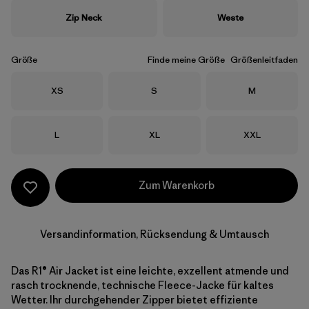
Zip Neck
Weste
Größe
Finde meine Größe
Größenleitfaden
Größe
Größe
Größe
XS
S
M
Größe
Größe
Größe
L
XL
XXL
Zum Warenkorb
Versandinformation, Rücksendung & Umtausch
Das R1® Air Jacket ist eine leichte, exzellent atmende und
rasch trocknende, technische Fleece-Jacke für kaltes
Wetter. Ihr durchgehender Zipper bietet effiziente