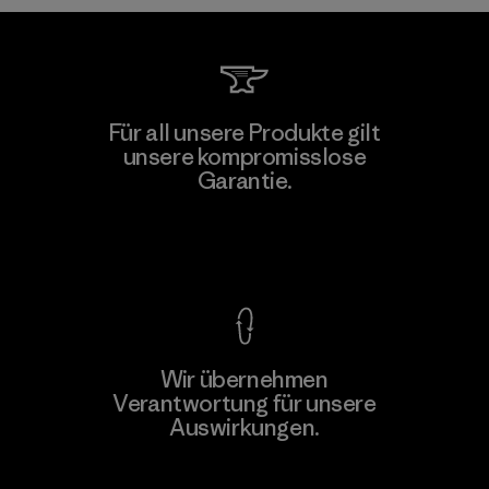
Kingwhale Industries Corp.
Für all unsere Produkte gilt
unsere kompromisslose
Material-supplier
F
Garantie.
Kompromisslose Garantie
Wir übernehmen
Mehr dazu
Verantwortung für unsere
Auswirkungen.