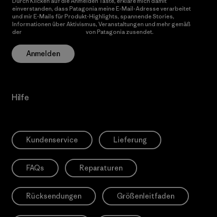
Durch Klicken auf die Anmelden Taste, erkläre mich damit
einverstanden, dass Patagonia meine E-Mail-Adresse verarbeitet
und mir E-Mails für Produkt-Highlights, spannende Stories,
Informationen über Aktivismus, Veranstaltungen und mehr gemäß
der
Datenschutzerklärung
von Patagonia zusendet.
Anmelden
Hilfe
Kundenservice
Lieferung
FAQs
Reparaturen
Rücksendungen
Größenleitfaden