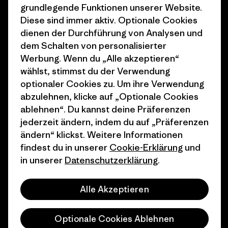
Klimaziele
Pressekontakt
grundlegende Funktionen unserer Website.
Diese sind immer aktiv. Optionale Cookies
1% For The Planet
Industry program
dienen der Durchführung von Analysen und
dem Schalten von personalisierter
Wie wir finanzieren
Affiliate-Programm
Werbung. Wenn du „Alle akzeptieren“
Geschenkgutscheine
Patagonia Schweiz
wählst, stimmst du der Verwendung
Seitenverzeichnis
optionaler Cookies zu. Um ihre Verwendung
Stores in deiner Nähe
abzulehnen, klicke auf „Optionale Cookies
ablehnen“. Du kannst deine Präferenzen
jederzeit ändern, indem du auf „Präferenzen
ändern“ klickst. Weitere Informationen
findest du in unserer
Cookie-Erklärung
und
© 2026 Patagonia, Inc. All Rights Reserved.
in unserer
Datenschutzerklärung
.
Alle Akzeptieren
Deutsch
Optionale Cookies Ablehnen