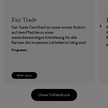
Fair Trade
Fair Trade Certified ist unser erster Schritt
auf dem Pfad hin zu einer
menschenwürdigen Entlohnung für alle
M
Partner, die in unserer Lieferkette tätig sind.
M
Programm
Mehr dazu
Unser Fußabdruck