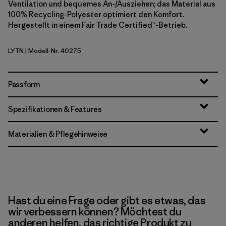
Ventilation und bequemes An-/Ausziehen; das Material aus
100% Recycling-Polyester optimiert den Komfort.
Hergestellt in einem Fair Trade Certified™-Betrieb.
LYTN
| Modell-Nr. 40275
Lynx Tan
Passform
Spezifikationen & Features
Materialien & Pflegehinweise
Hast du eine Frage oder gibt es etwas, das
wir verbessern können? Möchtest du
anderen helfen, das richtige Produkt zu