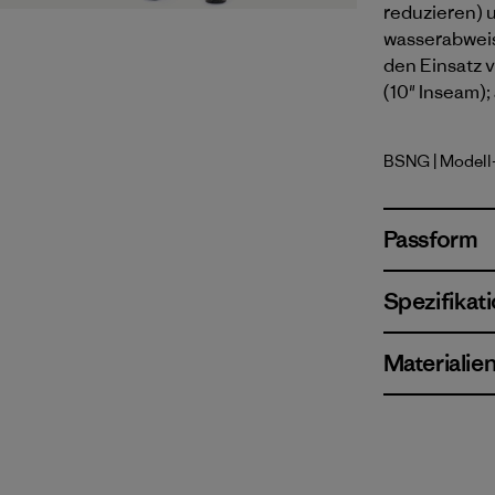
reduzieren) 
wasserabweis
den Einsatz v
(10" Inseam);
BSNG
| Modell
Basin Gre
Passform
Spezifikat
Materialie