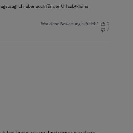
tagstauglich, aber auch für den Urlaub/kleine
War diese Bewertung hilfreich?
0
0
 style has Zipper relocated and easier more places.