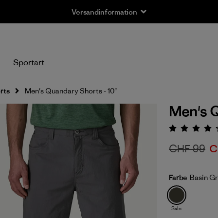
Versandinformation
n
Sportart
rts
Men's Quandary Shorts - 10"
Men's Q
Bewert
CHF 99
C
Farbe
Basin G
Sale