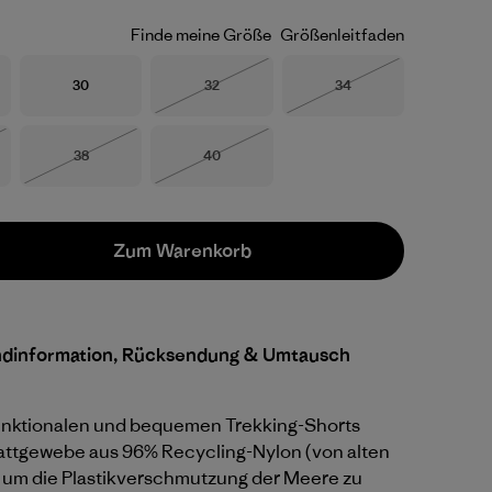
Finde meine Größe
Größenleitfaden
Größe
Größe
Größe
30
32
34
Nicht lieferbar
Nicht lieferbar
Größe
Größe
38
40
eferbar
Nicht lieferbar
Nicht lieferbar
Zum Warenkorb
ndinformation, Rücksendung & Umtausch
unktionalen und bequemen Trekking-Shorts
attgewebe aus 96% Recycling-Nylon (von alten
 um die Plastikverschmutzung der Meere zu