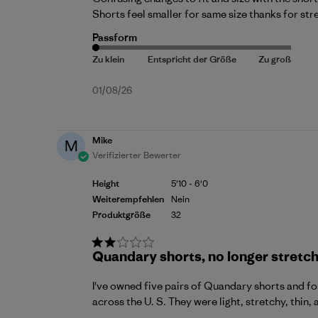
Shorts feel smaller for same size thanks for str
Passform
Veröffentlichungsdatum
01/08/26
Mike
M
Verifizierter Bewerter
Height
5'10 - 6'0
Weiterempfehlen
Nein
Produktgröße
32
Quandary shorts, no longer stretch
I've owned five pairs of Quandary shorts and fou
across the U. S. They were light, stretchy, thin, 