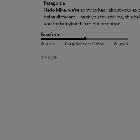
Kommentare des Store-Besitzers zu {{Re
Patagonia
Hello Mike, we're sorry to hear about your exp
being different. Thank you for sharing, this h
you for bringing this to our attention.
Passform
Veröffentlichungsdatum
31/07/26