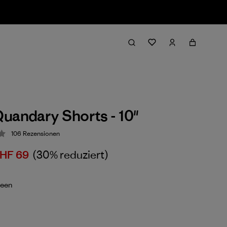
uandary Shorts - 10"
106
Rezensionen
ung: 4.3 / 5
HF 69
(30% reduziert)
reen