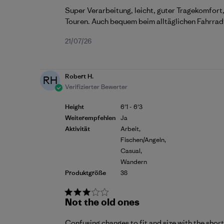
Super Verarbeitung, leicht, guter Tragekomfort,
Touren. Auch bequem beim alltäglichen Fahrrad
Veröffentlichungsdatum
21/07/26
Robert H.
RH
Verifizierter Bewerter
Height
6'1 - 6'3
Weiterempfehlen
Ja
Aktivität
Arbeit,
Fischen/Angeln,
Casual,
Wandern
Produktgröße
38
Not the old ones
Confusing changes to fit and size with the short