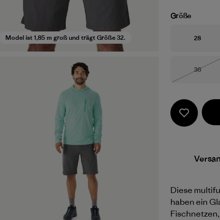
Größe
Größe
Model ist 1,85 m groß und trägt Größe 32.
28
Größe
36
Nicht li
Versa
Diese multif
haben ein Gl
Fischnetzen,