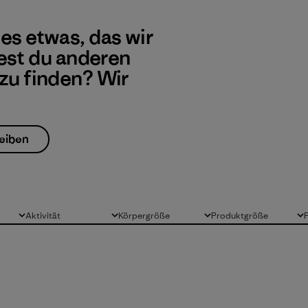
 es etwas, das wir
st du anderen
 zu finden? Wir
eiben
Aktivität
Körpergröße
Produktgröße
Alle
Alle
Alle