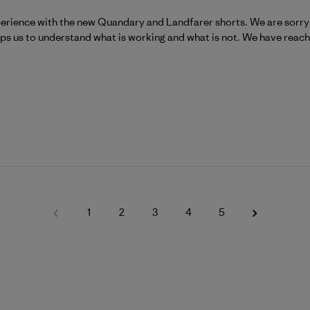
viewer_name}}s Bewertung von Tue Aug 04 2026
erience with the new Quandary and Landfarer shorts. We are sorry to
elps us to understand what is working and what is not. We have reach
1
2
3
4
5