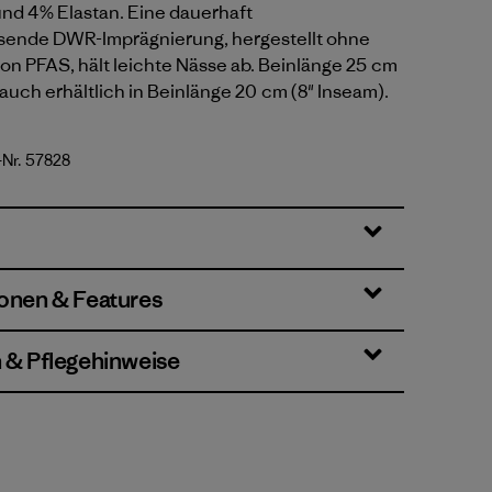
und 4% Elastan. Eine dauerhaft
ende DWR-Imprägnierung, hergestellt ohne
on PFAS, hält leichte Nässe ab. Beinlänge 25 cm
 auch erhältlich in Beinlänge 20 cm (8" Inseam).
-Nr. 57828
en
ionen & Features
n & Pflegehinweise