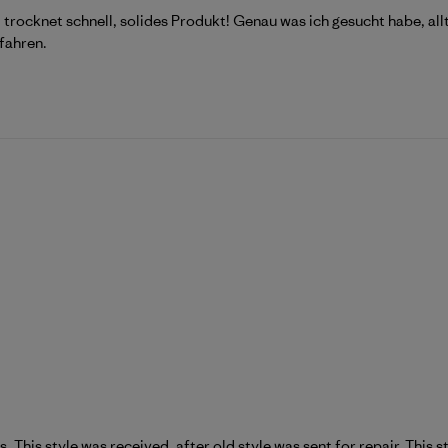
 trocknet schnell, solides Produkt! Genau was ich gesucht habe, all
fahren.
s. This style was received. after old style was sent for repair. This