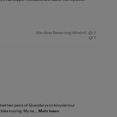
War diese Bewertung hilfreich?
0
0
nated two pairs of Quandarys to bicycle tour
 bike touring. My ne...
Mehr lesen