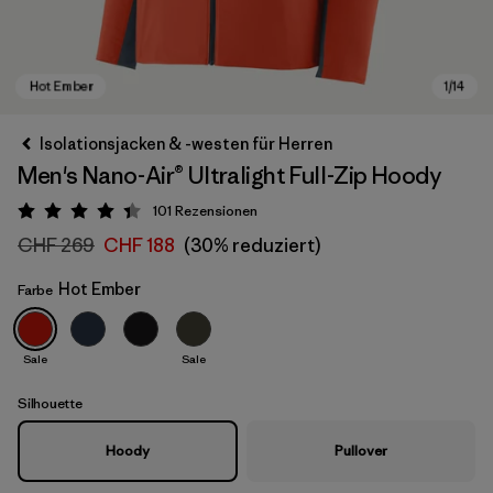
Isolationsjacken & -westen für Herren
Men's Nano-Air® Ultralight Full-Zip Hoody
101
Rezensionen
Bewertung: 4.4 / 5
CHF 269
CHF 188
(30% reduziert)
Hot Ember
Farbe
Hot Ember
Sale
Sale
Silhouette
Hoody
Pullover