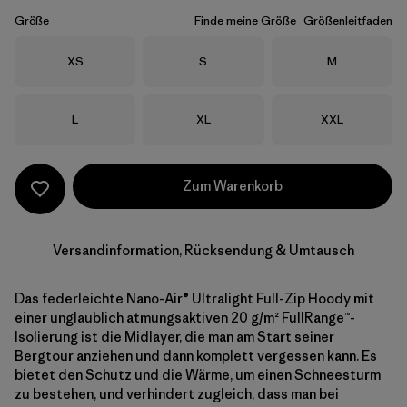
Größe
Finde meine Größe
Größenleitfaden
Größe
Größe
Größe
XS
S
M
Größe
Größe
Größe
L
XL
XXL
Zum Warenkorb
Versandinformation, Rücksendung & Umtausch
Das federleichte Nano-Air® Ultralight Full-Zip Hoody mit
einer unglaublich atmungsaktiven 20 g/m² FullRange™-
Isolierung ist die Midlayer, die man am Start seiner
Bergtour anziehen und dann komplett vergessen kann. Es
bietet den Schutz und die Wärme, um einen Schneesturm
zu bestehen, und verhindert zugleich, dass man bei