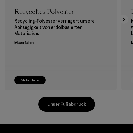
Recyceltes Polyester
Recycling-Polyester verringert unsere
Abhängigkeit von erdölbasierten
Materialien.
Materialien
M
Mehr dazu
Unser Fußabdruck