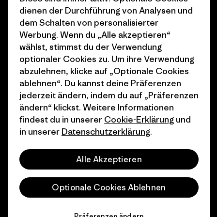
1% For The Planet
Industry program
dienen der Durchführung von Analysen und
dem Schalten von personalisierter
Wie wir finanzieren
Affiliate-Programm
Werbung. Wenn du „Alle akzeptieren“
Geschenkgutscheine
Patagonia Schweiz
wählst, stimmst du der Verwendung
Seitenverzeichnis
optionaler Cookies zu. Um ihre Verwendung
Stores in deiner Nähe
abzulehnen, klicke auf „Optionale Cookies
ablehnen“. Du kannst deine Präferenzen
jederzeit ändern, indem du auf „Präferenzen
ändern“ klickst. Weitere Informationen
findest du in unserer
Cookie-Erklärung
und
© 2026 Patagonia, Inc. All Rights Reserved.
in unserer
Datenschutzerklärung
.
Alle Akzeptieren
Deutsch
Optionale Cookies Ablehnen
Präferenzen ändern