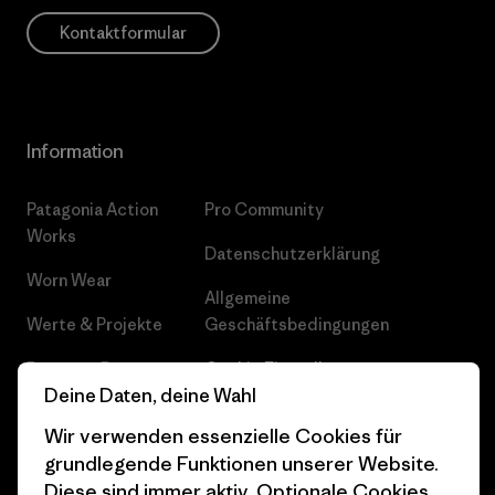
Kontaktformular
Information
Patagonia Action
Pro Community
Works
Datenschutzerklärung
Worn Wear
Allgemeine
Werte & Projekte
Geschäftsbedingungen
Progress Report
Cookie Einstellungen
Deine Daten, deine Wahl
Business Unusual
Karriere
Wir verwenden essenzielle Cookies für
Klimaziele
Pressekontakt
grundlegende Funktionen unserer Website.
Diese sind immer aktiv. Optionale Cookies