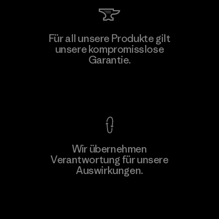
Teijin Frontier Co., Ltd.
Für all unsere Produkte gilt
unsere kompromisslose
Material-supplier
Garantie.
F
Kompromisslose Garantie
Wir übernehmen
Mehr dazu
Verantwortung für unsere
Auswirkungen.
Unser Fußabdruck