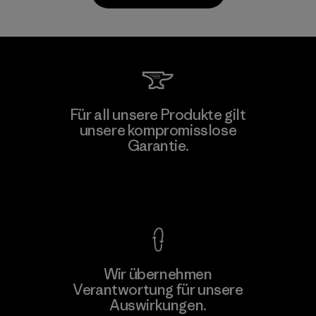
Kwang Viet Garment Co., Ltd
Für all unsere Produkte gilt
unsere kompromisslose
Factory
M
Garantie.
Kompromisslose Garantie
Wir übernehmen
Mehr dazu
Verantwortung für unsere
Auswirkungen.