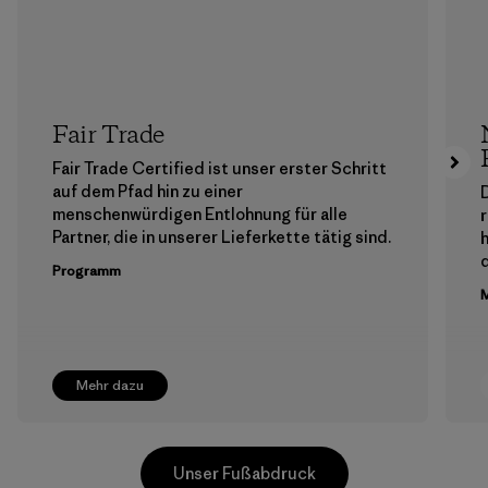
Fair Trade
Fair Trade Certified ist unser erster Schritt
auf dem Pfad hin zu einer
menschenwürdigen Entlohnung für alle
Partner, die in unserer Lieferkette tätig sind.
h
Programm
M
Mehr dazu
Unser Fußabdruck