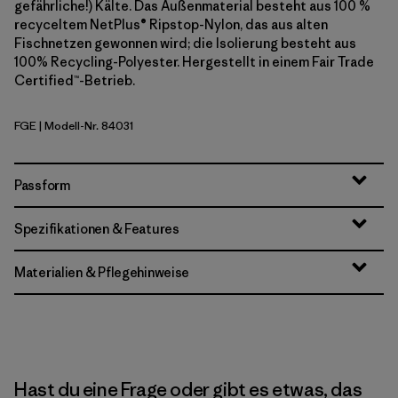
gefährliche!) Kälte. Das Außenmaterial besteht aus 100 %
recyceltem NetPlus® Ripstop-Nylon, das aus alten
Fischnetzen gewonnen wird; die Isolierung besteht aus
100% Recycling-Polyester. Hergestellt in einem Fair Trade
Certified™-Betrieb.
FGE
| Modell-Nr. 84031
Forge Grey
Passform
Spezifikationen & Features
Materialien & Pflegehinweise
Hast du eine Frage oder gibt es etwas, das