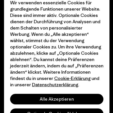
Wir verwenden essenzielle Cookies für
Business Unusual
Karriere
grundlegende Funktionen unserer Website.
Klimaziele
Pressekontakt
Diese sind immer aktiv. Optionale Cookies
dienen der Durchführung von Analysen und
1% For The Planet
Industry program
dem Schalten von personalisierter
Wie wir finanzieren
Affiliate-Programm
Werbung. Wenn du „Alle akzeptieren“
wählst, stimmst du der Verwendung
Geschenkgutscheine
Patagonia Schweiz
optionaler Cookies zu. Um ihre Verwendung
Seitenverzeichnis
abzulehnen, klicke auf „Optionale Cookies
Stores in deiner Nähe
ablehnen“. Du kannst deine Präferenzen
jederzeit ändern, indem du auf „Präferenzen
ändern“ klickst. Weitere Informationen
findest du in unserer
Cookie-Erklärung
und
in unserer
Datenschutzerklärung
.
© 2026 Patagonia, Inc. All Rights Reserved.
Alle Akzeptieren
Deutsch