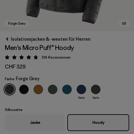
Isolationsjacken & -westen für Herren
Men's Micro Puff® Hoody
316
Rezensionen
Bewertung: 4.7 / 5
CHF 329
Forge Grey
Farbe
Forge Grey
Sale
Sale
Silhouette
Jacke
Hoody