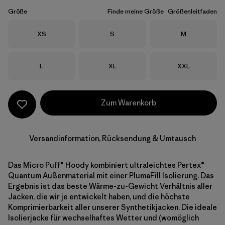
Größe
Finde meine Größe
Größenleitfaden
Größe
Größe
Größe
XS
S
M
Größe
Größe
Größe
L
XL
XXL
Zum Warenkorb
Versandinformation, Rücksendung & Umtausch
Das Micro Puff® Hoody kombiniert ultraleichtes Pertex®
Quantum Außenmaterial mit einer PlumaFill Isolierung. Das
Ergebnis ist das beste Wärme-zu-Gewicht Verhältnis aller
Jacken, die wir je entwickelt haben, und die höchste
Komprimierbarkeit aller unserer Synthetikjacken. Die ideale
Isolierjacke für wechselhaftes Wetter und (womöglich