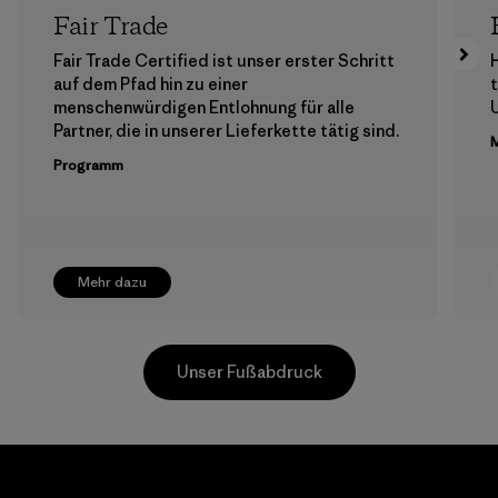
Fair Trade
Fair Trade Certified ist unser erster Schritt
H
auf dem Pfad hin zu einer
menschenwürdigen Entlohnung für alle
Partner, die in unserer Lieferkette tätig sind.
M
Programm
Mehr dazu
Unser Fußabdruck