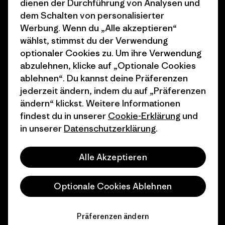
dienen der Durchführung von Analysen und
dem Schalten von personalisierter
Wie wir finanzieren
Affiliate-Programm
Werbung. Wenn du „Alle akzeptieren“
Geschenkgutscheine
Patagonia Schweiz
wählst, stimmst du der Verwendung
Seitenverzeichnis
optionaler Cookies zu. Um ihre Verwendung
Stores in deiner Nähe
abzulehnen, klicke auf „Optionale Cookies
ablehnen“. Du kannst deine Präferenzen
jederzeit ändern, indem du auf „Präferenzen
ändern“ klickst. Weitere Informationen
findest du in unserer
Cookie-Erklärung
und
© 2026 Patagonia, Inc. All Rights Reserved.
in unserer
Datenschutzerklärung
.
Alle Akzeptieren
Deutsch
Optionale Cookies Ablehnen
Präferenzen ändern