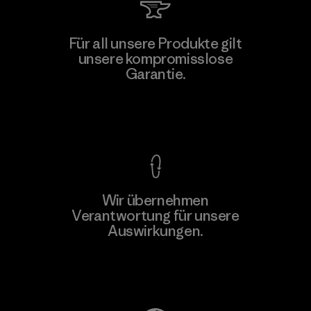
Hirdaramani Industries (Pvt)
Für all unsere Produkte gilt
Ltd. - Kuruwita
unsere kompromisslose
M
Garantie.
Factory
Kompromisslose Garantie
Wir übernehmen
Mehr dazu
Verantwortung für unsere
Auswirkungen.
Unser Fußabdruck