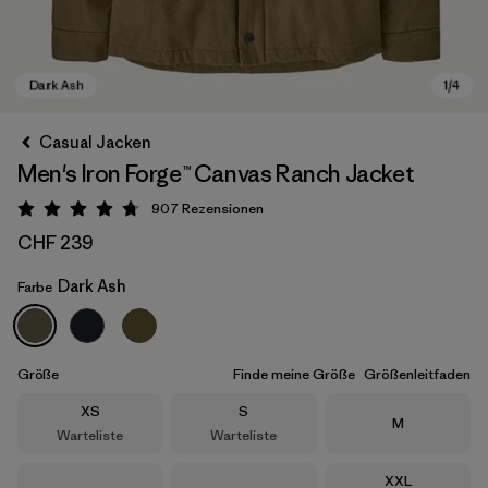
Casual Jacken
Men's Iron Forge™ Canvas Ranch Jacket
907
Rezensionen
Bewertung: 4.8 / 5
CHF 239
Dark Ash
Farbe
Dark Ash
Größe
Finde meine Größe
Größenleitfaden
Größe
Größe
XS
S
Größe
M
Warteliste
Warteliste
Größe
XXL