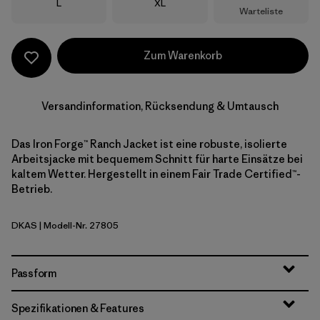
Größe
Größe
L
XL
Warteliste
Zum Warenkorb
Versandinformation, Rücksendung & Umtausch
Das Iron Forge™ Ranch Jacket ist eine robuste, isolierte
Arbeitsjacke mit bequemem Schnitt für harte Einsätze bei
kaltem Wetter. Hergestellt in einem Fair Trade Certified™-
Betrieb.
DKAS
| Modell-Nr. 27805
Dark Ash
Passform
Spezifikationen & Features