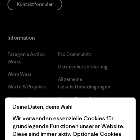
Kontaktformular
Information
Patagonia Action
Pro Community
Works
Datenschutzerklärung
Worn Wear
Allgemeine
Werte & Projekte
Geschäftsbedingungen
Progress Report
Cookie Einstellungen
Deine Daten, deine Wahl
Business Unusual
Karriere
Wir verwenden essenzielle Cookies für
Klimaziele
Pressekontakt
grundlegende Funktionen unserer Website.
Diese sind immer aktiv. Optionale Cookies
1% For The Planet
Industry program