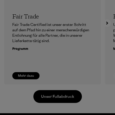
Fair Trade
Fair Trade Certified ist unser erster Schritt
U
auf dem Pfad hin zu einer menschenwürdigen
p
Entlohnung für alle Partner, die in unserer
Lieferkette tätig sind.
M
Programm
M
Mehr dazu
Unser Fußabdruck