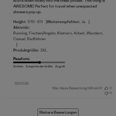
stuffs down nicely into the chest pocket. This thing is
AWESOME! Perfect for travel when unexpected
showers pop up.
|
|
Height:
5'10 - 6'0
Weiterempfehlen:
Ja
Aktivität:
Running, Fischen/Angeln, Klettern, Arbeit, Wandern,
Casual, Radfahren
|
Produktgröße:
3XL
Passform
Veröffentlichungsdatum
15/07/26
War diese Bewertung hilfreich?
0
0
Weitere Bewertungen