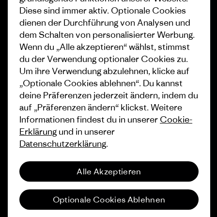
Diese sind immer aktiv. Optionale Cookies
1% For The Planet
Industry program
dienen der Durchführung von Analysen und
dem Schalten von personalisierter Werbung.
Wie wir finanzieren
Affiliate-Programm
Wenn du „Alle akzeptieren“ wählst, stimmst
Geschenkgutscheine
Patagonia Schweiz
du der Verwendung optionaler Cookies zu.
Seitenverzeichnis
Um ihre Verwendung abzulehnen, klicke auf
Stores in deiner Nähe
„Optionale Cookies ablehnen“. Du kannst
deine Präferenzen jederzeit ändern, indem du
auf „Präferenzen ändern“ klickst. Weitere
Informationen findest du in unserer
Cookie-
Erklärung
und in unserer
© 2026 Patagonia, Inc. All Rights Reserved.
Datenschutzerklärung
.
Alle Akzeptieren
Deutsch
Optionale Cookies Ablehnen