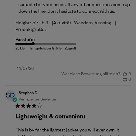
suitable for your needs. If any other questions come up 
down the line, don't hesitate to 
connect with us
.
|
|
Height:
5'7 - 5'9
Aktivität:
Wandern, Running
Produktgröße:
L
Passform
Veröffentlichungsdatum
14/07/26
War diese Bewertung hilfreich?
0
0
Stephen D.
SD
Verifizierter Bewerter
Lightweight & convenient
This is by far the lightest jacket you will ever own. It