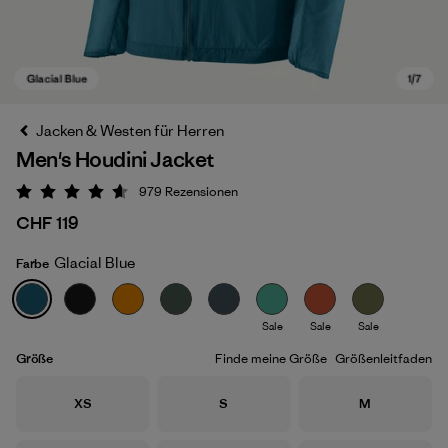
Jacken & Westen für Herren
Men's Houdini Jacket
979
Rezensionen
Bewertung: 4.6 / 5
CHF 119
Glacial Blue
Farbe
Glacial Blue
Sale
Sale
Sale
Größe
Finde meine Größe
Größenleitfaden
Größe
Größe
Größe
XS
S
M