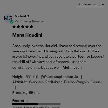
Sortieren nach
:
Michael G.
MG
Verifizierter Bewerter
Mens Houdini
Absolutely love the Houdini. I have had several over the
years as I lose them blowing out of my flats skiff. They
are so lightweight and yet absolutely perfect for keeping
the chill off with any sort of breeze. I use them
constantly on the boat as we...
Mehr lesen
|
|
Height:
5'7 - 5'9
Weiterempfehlen:
Ja
Aktivität:
Wandern, Radfahren, Fischen/Angeln, Casual
|
Produktgröße:
L
Passform