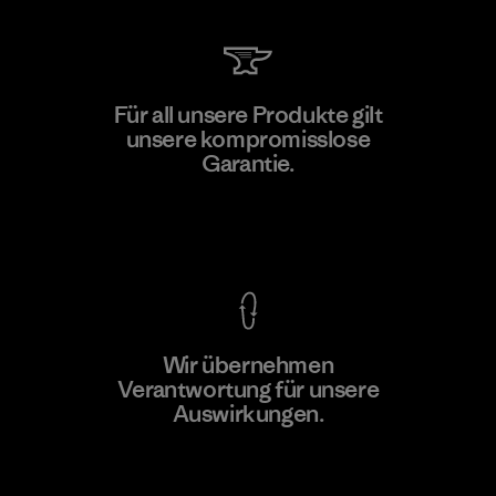
Mitsui Bussan Techno Products
Für all unsere Produkte gilt
CO., LTD/"Pertex"
unsere kompromisslose
F
Garantie.
Material-supplier
Kompromisslose Garantie
Wir übernehmen
Mehr dazu
Verantwortung für unsere
Auswirkungen.
Unser Fußabdruck