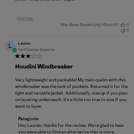
Veröffentlichungsdatum
17/07/26
War diese Bewertung hilfreich?
0
0
Lauren
L
Verifizierter Bewerter
Houdini Windbreaker
Very lightweight and packable! My main qualm with this
windbreaker was the lack of pockets. Returned it for the
light and variable jacket. Additionally, size up if you plan
on layering underneath. It’s a little too true to size if you
want to layer.
Kommentare des Store-Besitzers zu {{Reviewer_name
Patagonia
Hey Lauren, thanks for the review. We're glad to hear 
you were able to find an alternative that is more 