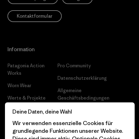
Kontaktformular
Information
Patagonia Action
Pro Community
Works
Datenschutzerklärung
Worn Wear
Allgemeine
Werte & Projekte
Geschäftsbedingungen
Progress Report
Cookie Einstellungen
Deine Daten, deine Wahl
Wir verwenden essenzielle Cookies für
Business Unusual
Karriere
grundlegende Funktionen unserer Website.
Klimaziele
Pressekontakt
Diese sind immer aktiv. Optionale Cookies