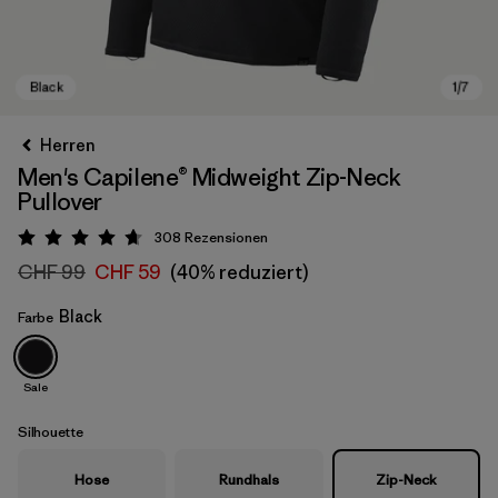
Herren
Men's Capilene® Midweight Zip-Neck
Pullover
308
Rezensionen
Bewertung: 4.7 / 5
CHF 99
CHF 59
(40% reduziert)
Black
Farbe
Black
Sale
Silhouette
Hose
Rundhals
Zip-Neck