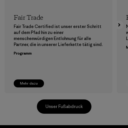
Fair Trade
Fair Trade Certified ist unser erster Schritt
auf dem Pfad hin zu einer
menschenwürdigen Entlohnung für alle
Partner, die in unserer Lieferkette tätig sind.
M
Programm
Mehr dazu
Unser Fußabdruck