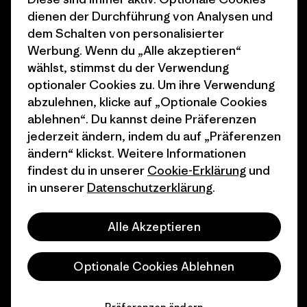
dienen der Durchführung von Analysen und
1% For The Planet
Industry program
dem Schalten von personalisierter
Wie wir finanzieren
Affiliate-Programm
Werbung. Wenn du „Alle akzeptieren“
wählst, stimmst du der Verwendung
Geschenkgutscheine
Patagonia Schweiz
optionaler Cookies zu. Um ihre Verwendung
Seitenverzeichnis
abzulehnen, klicke auf „Optionale Cookies
Stores in deiner Nähe
ablehnen“. Du kannst deine Präferenzen
jederzeit ändern, indem du auf „Präferenzen
ändern“ klickst. Weitere Informationen
findest du in unserer
Cookie-Erklärung
und
in unserer
Datenschutzerklärung
.
© 2026 Patagonia, Inc. All Rights Reserved.
Alle Akzeptieren
Deutsch
Optionale Cookies Ablehnen