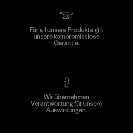
MAS Active (Pvt) Ltd - Sleekline
Für all unsere Produkte gilt
unsere kompromisslose
Factory
M
Garantie.
Kompromisslose Garantie
Wir übernehmen
Mehr dazu
Verantwortung für unsere
Auswirkungen.
Unser Fußabdruck