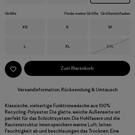
Größe
Finde meine Größe
Größenleitfaden
Größe
Größe
Größe
XS
S
M
Größe
Größe
Größe
L
XL
XXL
Nicht lieferba
Zum Warenkorb
Versandinformation, Rücksendung & Umtausch
Klassische, vielseitige Funktionswäsche aus 100%
Recycling-Polyester. Die glatte, weiche Außenseite ist
perfekt für das Schichtsystem. Die Hohlfasern und die
Rautenstruktur innen speichern warme Luft, leiten
Feuchtigkeit ab und beschleunigen das Trocknen. Eine