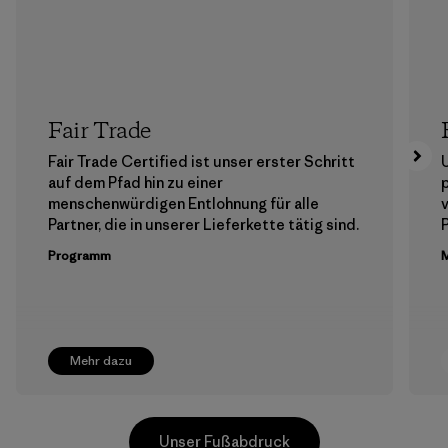
Fair Trade
Fair Trade Certified ist unser erster Schritt
auf dem Pfad hin zu einer
menschenwürdigen Entlohnung für alle
Partner, die in unserer Lieferkette tätig sind.
Programm
M
Mehr dazu
Unser Fußabdruck