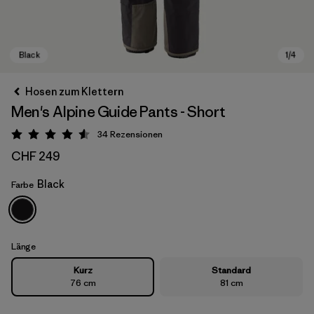
Hosen zum Klettern
Men's Alpine Guide Pants - Short
34
Rezensionen
Bewertung: 4.6 / 5
CHF 249
Black
Farbe
Black
Länge
Kurz
Standard
76 cm
81 cm