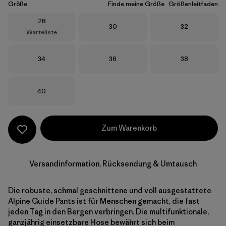
Größe
Finde meine Größe
Größenleitfaden
Größe
28
Größe
Größe
30
32
Warteliste
Größe
Größe
Größe
34
36
38
Größe
40
Zum Warenkorb
Versandinformation, Rücksendung & Umtausch
Die robuste, schmal geschnittene und voll ausgestattete
Alpine Guide Pants ist für Menschen gemacht, die fast
jeden Tag in den Bergen verbringen. Die multifunktionale,
ganzjährig einsetzbare Hose bewährt sich beim