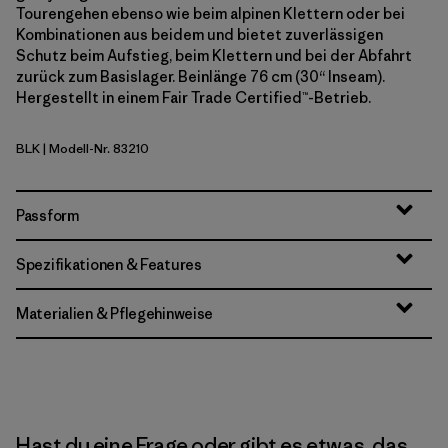
Tourengehen ebenso wie beim alpinen Klettern oder bei
Kombinationen aus beidem und bietet zuverlässigen
Schutz beim Aufstieg, beim Klettern und bei der Abfahrt
zurück zum Basislager. Beinlänge 76 cm (30“ Inseam).
Hergestellt in einem Fair Trade Certified™-Betrieb.
BLK
| Modell-Nr. 83210
Black
Passform
Spezifikationen & Features
Materialien & Pflegehinweise
Hast du eine Frage oder gibt es etwas, das