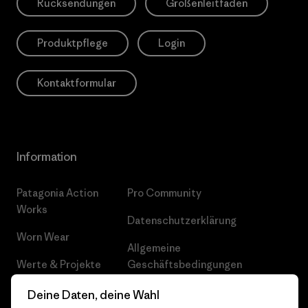
Rücksendungen
Größenleitfaden
Produktpflege
Login
Kontaktformular
Information
Patagonia Action
Pro Community
Works
Datenschutzerklärung
Worn Wear
Allgemeine
Werte & Projekte
Geschäftsbedingungen
Progress Report
Cookie Einstellungen
Deine Daten, deine Wahl