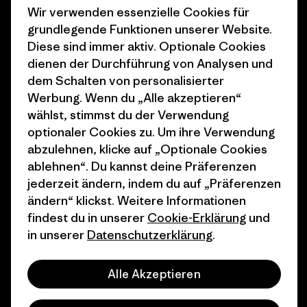
Wir verwenden essenzielle Cookies für
Business Unusual
Karriere
grundlegende Funktionen unserer Website.
Klimaziele
Pressekontakt
Diese sind immer aktiv. Optionale Cookies
dienen der Durchführung von Analysen und
1% For The Planet
Industry program
dem Schalten von personalisierter
Wie wir finanzieren
Affiliate-Programm
Werbung. Wenn du „Alle akzeptieren“
wählst, stimmst du der Verwendung
Geschenkgutscheine
Patagonia Schweiz
optionaler Cookies zu. Um ihre Verwendung
Seitenverzeichnis
abzulehnen, klicke auf „Optionale Cookies
Stores in deiner Nähe
ablehnen“. Du kannst deine Präferenzen
jederzeit ändern, indem du auf „Präferenzen
ändern“ klickst. Weitere Informationen
findest du in unserer
Cookie-Erklärung
und
in unserer
Datenschutzerklärung
.
© 2026 Patagonia, Inc. All Rights Reserved.
Alle Akzeptieren
Deutsch