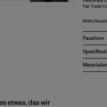
Fleece aus 1
Fair Trade Ce
NENA
| Modell
New Navy
Passform
Spezifikat
Materialie
es etwas, das wir