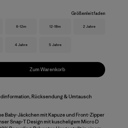
Größenleitfaden
Größe
Größe
Größe
6-12m
12-18m
2 Jahre
Größe
Größe
4 Jahre
5 Jahre
Zum Warenkorb
dinformation, Rücksendung & Umtausch
he Baby-Jäckchen mit Kapuze und Front-Zipper
nser Snap-T Design mit kuscheligem Micro D