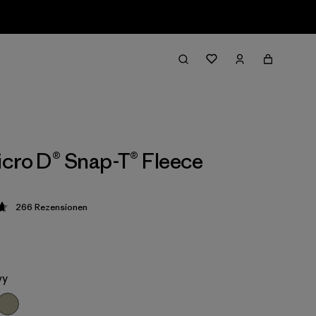
cro D® Snap-T® Fleece
266
Rezensionen
ung: 4.7 / 5
vy