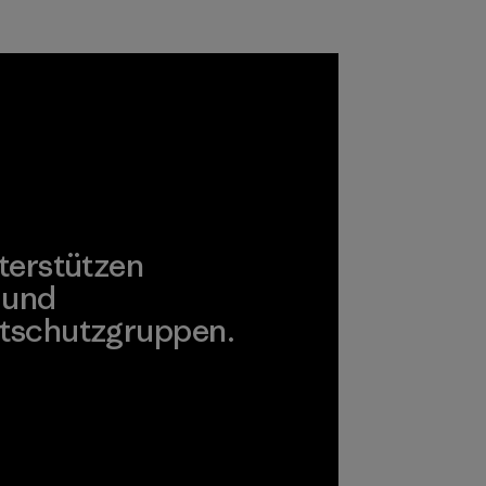
Ausrüstung
verwenden.
Materialien
terstützen
 und
tschutzgruppen.
agonia Action Works