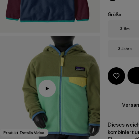
Größe
Größe
3-6m
Größe
3 Jahre
Versan
Dieses weic
kombiniert u
Produkt-Details Video