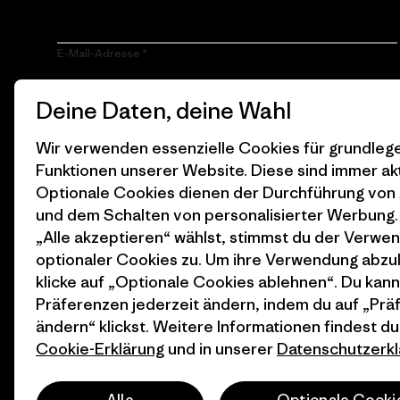
E-Mail-Adresse
Durch Klicken auf die Anmelden Taste, erkläre mich damit
Deine Daten, deine Wahl
einverstanden, dass Patagonia meine E-Mail-Adresse
verarbeitet und mir E-Mails für Produkt-Highlights, spannende
Stories, Informationen über Aktivismus, Veranstaltungen und
Wir verwenden essenzielle Cookies für grundle
mehr gemäß der
Datenschutzerklärung
von Patagonia zusendet.
Funktionen unserer Website. Diese sind immer akt
Optionale Cookies dienen der Durchführung von
Anmelden
und dem Schalten von personalisierter Werbung
„Alle akzeptieren“ wählst, stimmst du der Verwe
optionaler Cookies zu. Um ihre Verwendung abzu
klicke auf „Optionale Cookies ablehnen“. Du kann
Präferenzen jederzeit ändern, indem du auf „Pr
ändern“ klickst. Weitere Informationen findest du
Cookie-Erklärung
und in unserer
Datenschutzerkl
© 2026 Patagonia, Inc. All Rights Reserved.