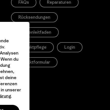
FAQs
Reparaturen
Rücksendungen
Größenleitfaden
gende
iv.
Produktpflege
Login
 Analysen
. Wenn du
Kontaktformular
ndung
lehnen,
st deine
äferenzen
 in unserer
ärung
.