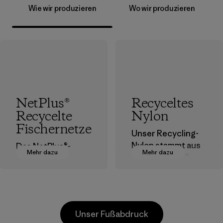
Wie wir produzieren
Wo wir produzieren
NetPlus®
Recyceltes
Recycelte
Nylon
Fischernetze
Unser Recycling-
Nylon stammt aus
Das NetPlus®-
Mehr dazu
Mehr dazu
postindustriellen
Material wird zu
Faserresten,
100 % aus
Ausschuss von
recycelten,
Webereien und
ausrangierten
recycelten
Fischernetzen
Unser Fußabdruck
Postconsumer-
hergestellt, die von