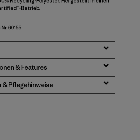
00% Recycling-Polyester. Hergestellt in einem
rtified™-Betrieb.
-Nr. 60155
ionen & Features
n & Pflegehinweise