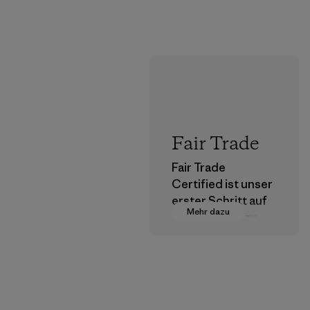
Fair Trade
Fair Trade
Certified ist unser
erster Schritt auf
Mehr dazu
dem Pfad hin zu
einer
menschenwürdige
n Entlohnung für
alle Partner, die in
unserer