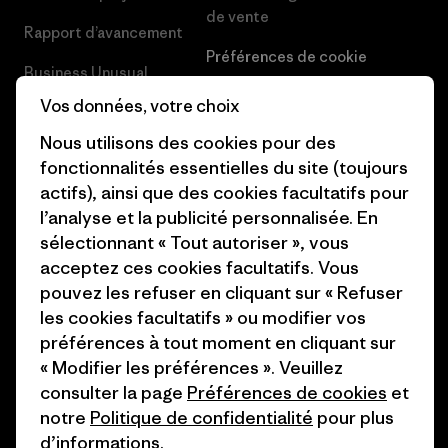
de vente
Rapport d’avancement
Préférences de cookie
Business Unusual
Carrières
Vos données, votre choix
Objectifs climatiques
Presse et media
Nous utilisons des cookies pour des
1% For The Planet
fonctionnalités essentielles du site (toujours
Industry program
actifs), ainsi que des cookies facultatifs pour
Comment nous
l’analyse et la publicité personnalisée. En
finançons
Programme d’affiliation
sélectionnant « Tout autoriser », vous
Cartes cadeaux
Patagonia Belgique Plan du
acceptez ces cookies facultatifs. Vous
site
pouvez les refuser en cliquant sur « Refuser
Nos magasins
les cookies facultatifs » ou modifier vos
préférences à tout moment en cliquant sur
« Modifier les préférences ». Veuillez
consulter la page
Préférences de cookies
et
notre
Politique de confidentialité
pour plus
© 2026 Patagonia, Inc. All Rights Reserved.
d’informations.