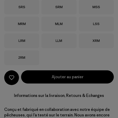
Taille
Taille
Taille
SRS
SRM
MSS
Taille
Taille
Taille
MRM
MLM
LSS
Taille
Taille
Taille
LRM
LLM
XRM
Taille
2RM
Ajouter au panier
Informations sur la livraison, Retours & Echanges
Conçu et fabriqué en collaboration avec notre équipe de
pêcheuses, qui l’a testé sur le terrain. Nous avons encore