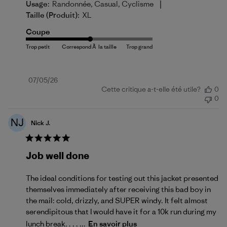
|
Usage:
Randonnée, Casual, Cyclisme
Taille (produit):
XL
Coupe
Date
07/05/26
Cette critique a-t-elle été utile?
0
de
0
publication
NJ
Nick J.
Job well done
The ideal conditions for testing out this jacket presented
themselves immediately after receiving this bad boy in
the mail: cold, drizzly, and SUPER windy. It felt almost
serendipitous that I would have it for a 10k run during my
lunch break. . . . ...
En savoir plus