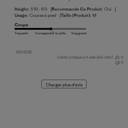
|
|
Height:
5'10 - 6'0
Recommande Ce Produit:
Oui
|
Usage:
Course à pied
Taille (produit):
M
Coupe
Date
18/03/26
Cette critique a-t-elle été utile?
0
de
0
publication
Charger plus d'avis