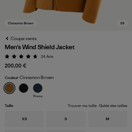
Coupe-vents
Men's Wind Shield Jacket
24
Avis
Évaluation: 4.7 / 5
200,00 €
Cinnamon Brown
Couleur
Cinnamon Brown
Promo
Taille
Trouver ma taille
Guide des tailles
Taille
Taille
Taille
XS
S
M