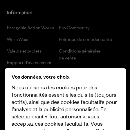
Information
Patagonia Action Works
Pro Community
Worn Wear
Politique de confidentialité
Valeurs et projets
Conditions générales
de vente
Rapport d’avancement
Préférences de cookie
Business Unusual
Vos données, votre choix
Carrières
Objectifs climatiques
Nous utilisons des cookies pour des
Presse et media
fonctionnalités essentielles du site (toujours
1% For The Planet
actifs), ainsi que des cookies facultatifs pour
Industry program
l’analyse et la publicité personnalisée. En
Comment nous finançons
sélectionnant « Tout autoriser », vous
Programme d’affiliation
Cartes cadeaux
acceptez ces cookies facultatifs. Vous
Patagonia Belgique Plan du site