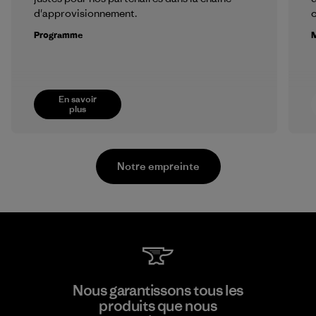
d'approvisionnement.
Programme
M
En savoir
plus
Notre empreinte
Youngone Namdinh Co., Ltd.
Nous garantissons tous les
produits que nous
Factory