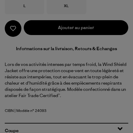
Taille
Taille
L
XL
Ajouter au panier
Informations sur la livraison, Retours & Echanges
Lors de vos activités intenses par temps froid, la Wind Shield
Jacket offre une protection coupe-vent en toute légèreté et
résiste aux intempéries, tout en évacuant le trop-plein de
chaleur et d’humidité grâce à des empiècements respirants
disposés de façon stratégique. Modèle confectionné dans un
atelier Fair Trade Certified™.
CIBN
| Modèle n° 24093
Cinnamon Brown
Coupe