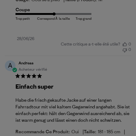
Coupe
Date
28/06/26
Cette critique a-t-elle été utile?
0
de
0
publication
Andreas
A
Acheteur vérifié
Einfach super
Habe die frisch gekaufte Jacke auf einer langen
Fahrradtour mit viel kaltem Gegenwind angehabt. Sie ist
einfach perfekt: hält den Gegenwind ausreichend ab, sie
ist warm genug und lässt einen doch nicht schwitzen.
|
|
Recommande Ce Produit:
Oui
Taille:
181 - 185 cm