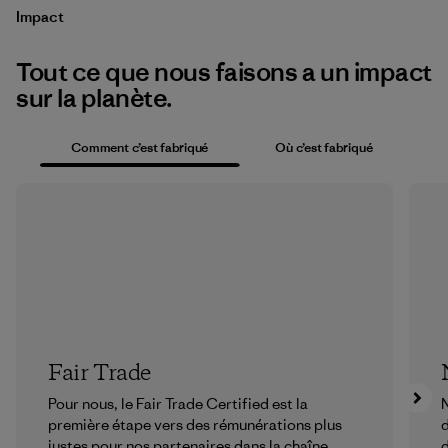
Impact
Tout ce que nous faisons a un impact
sur la planète.
Comment c’est fabriqué
Où c’est fabriqué
Fair Trade
Pour nous, le Fair Trade Certified est la
N
première étape vers des rémunérations plus
d
justes pour nos partenaires dans la chaîne
d