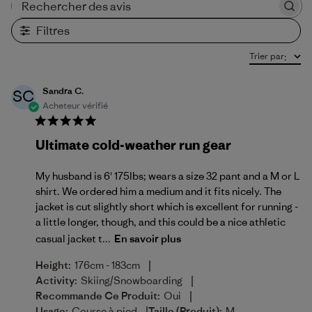
Rechercher des avis
Filtres
Trier par
:
Sandra C.
SC
Acheteur vérifié
Ultimate cold-weather run gear
My husband is 6' 175lbs; wears a size 32 pant and a M or L
shirt. We ordered him a medium and it fits nicely. The
jacket is cut slightly short which is excellent for running -
a little longer, though, and this could be a nice athletic
casual jacket t...
En savoir plus
|
Height:
176cm - 183cm
|
Activity:
Skiing/Snowboarding
|
Recommande Ce Produit:
Oui
|
Usage:
Course à pied
Taille (produit):
M