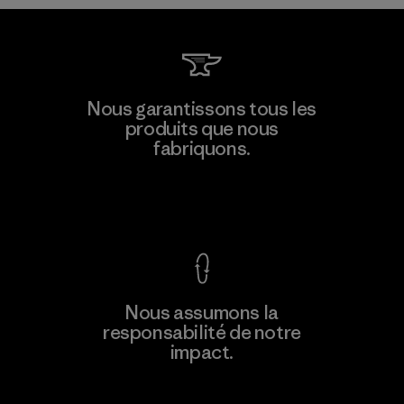
W.L. Gore & Associates, Inc.
Nous garantissons tous les
produits que nous
Material-supplier
fabriquons.
F
Voir la Garantie Ironclad
En savoir
Nous assumons la
plus
responsabilité de notre
impact.