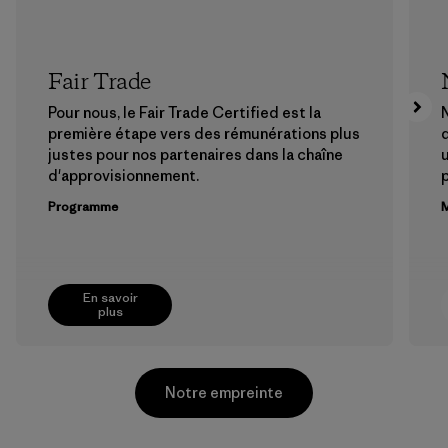
Fair Trade
Pour nous, le Fair Trade Certified est la
N
première étape vers des rémunérations plus
justes pour nos partenaires dans la chaîne
u
d'approvisionnement.
Programme
M
En savoir
plus
Notre empreinte