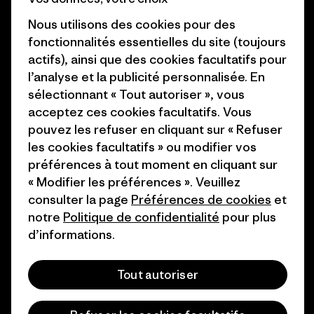
Objectifs climatiques
Presse et media
Nous utilisons des cookies pour des
1% For The Planet
fonctionnalités essentielles du site (toujours
Industry program
actifs), ainsi que des cookies facultatifs pour
Comment nous
l’analyse et la publicité personnalisée. En
finançons
Programme d’affiliation
sélectionnant « Tout autoriser », vous
Cartes cadeaux
Patagonia Belgique Plan du
acceptez ces cookies facultatifs. Vous
site
pouvez les refuser en cliquant sur « Refuser
Nos magasins
les cookies facultatifs » ou modifier vos
préférences à tout moment en cliquant sur
« Modifier les préférences ». Veuillez
consulter la page
Préférences de cookies
et
notre
Politique de confidentialité
pour plus
© 2026 Patagonia, Inc. All Rights Reserved.
d’informations.
Tout autoriser
français