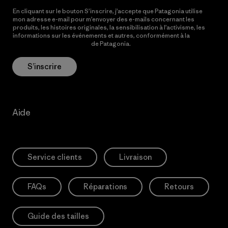
En cliquant sur le bouton S’inscrire, j’accepte que Patagonia utilise
mon adresse e-mail pour m’envoyer des e-mails concernant les
produits, les histoires originales, la sensibilisation à l’activisme, les
informations sur les événements et autres, conformément à la
Politique de confidentialité
de Patagonia.
S’inscrire
Aide
Service clients
Livraison
FAQs
Réparations
Retours
Guide des tailles