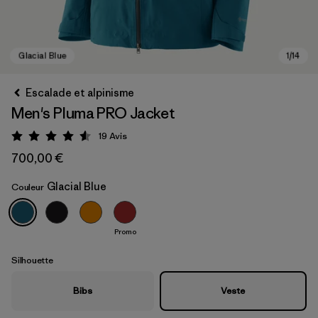
Escalade et alpinisme
Men's Pluma PRO Jacket
19
Avis
Évaluation: 4.6 / 5
700,00 €
Glacial Blue
Couleur
Glacial Blue
Promo
Silhouette
Bibs
Veste