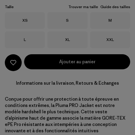
Taille
Trouver ma taille
Guide des tailles
Taille
Taille
Taille
XS
S
M
Taille
Taille
Taille
L
XL
XXL
Ajouter au panier
Informations sur la livraison, Retours & Echanges
Conçue pour offrir une protection à toute épreuve en
conditions extrêmes, la Pluma PRO Jacket est notre
modèle hardshell le plus technique. Cette veste
d’alpinisme haut de gamme associe la matière GORE-TEX
ePE Pro résistante aux intempéries à une conception
innovante et à des fonctionnalités intuitives