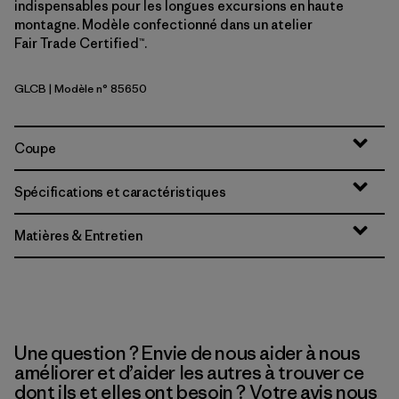
indispensables pour les longues excursions en haute
montagne. Modèle confectionné dans un atelier
Fair Trade Certified™.
GLCB
| Modèle n° 85650
Glacial Blue
Coupe
Spécifications et caractéristiques
Matières & Entretien
Une question ? Envie de nous aider à nous
améliorer et d’aider les autres à trouver ce
dont ils et elles ont besoin ? Votre avis nous