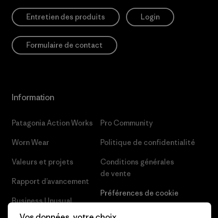
Entretien des produits
Login
Formulaire de contact
Information
Patagonia Action Works
Pro Community
Worn Wear
Politique de confidentialité
Valeurs et projets
Conditions générales
de vente
Rapport d’avancement
Préférences de cookie
Business Unusual
Carrières
Vos données, votre choix