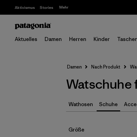
Mehr
Aktivismus
Stories
Aktuelles
Damen
Herren
Kinder
Tasche
Damen
Nach Produkt
Wa
Watschuhe 
Wathosen
Schuhe
Acce
Filter by
Größe