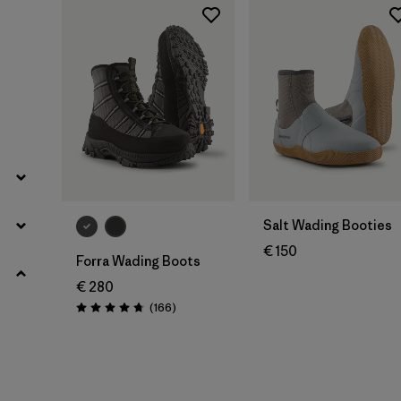
Salt Wading Booties
€ 150
Forra Wading Boots
€ 280
Rezensionen
(166
)
Bewertung: 4.7 / 5