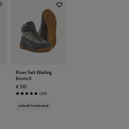
River Salt Wading
Boots II
€ 310
Rezensionen
(22
)
Bewertung: 4.9 / 5
schnell trocknend