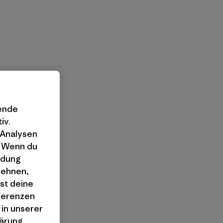
gende
iv.
 Analysen
. Wenn du
ndung
lehnen,
st deine
äferenzen
 in unserer
ärung
.