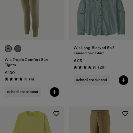
Sportart
Filter by
Produktfamilie
W's Long-Sleeved Self-
Guided Sun Shirt
W's Tropic Comfort Sun
€ 95
Tights
Rezensionen
(26
)
Bewertung: 4.4 / 5
€ 100
Rezensionen
(19
)
schnell trocknend
Bewertung: 4.1 / 5
schnell trocknend