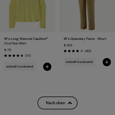
W's Long-Sleeved Capilene®
W's Quandary Pants - Short
Cool Sun Shirt
€ 100
€ 75
Rezensionen
(42
)
Bewertung: 4.0 / 5
Rezensionen
(17
)
Bewertung: 4.5 / 5
schnell trocknend
schnell trocknend
Nach oben