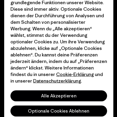
grundlegende Funktionen unserer Website.
Diese sind immer aktiv. Optionale Cookies
1% For The Planet
Industry program
dienen der Durchführung von Analysen und
Wie wir finanzieren
Affiliate-Programm
dem Schalten von personalisierter
Werbung. Wenn du „Alle akzeptieren“
Geschenkgutscheine
Patagonia Österreich
wählst, stimmst du der Verwendung
Seitenverzeichnis
optionaler Cookies zu. Um ihre Verwendung
Stores in deiner
abzulehnen, klicke auf „Optionale Cookies
Nähe
ablehnen“. Du kannst deine Präferenzen
jederzeit ändern, indem du auf „Präferenzen
ändern“ klickst. Weitere Informationen
findest du in unserer
Cookie-Erklärung
und
in unserer
Datenschutzerklärung
.
© 2026 Patagonia, Inc. All Rights Reserved.
Alle Akzeptieren
Deutsch
Optionale Cookies Ablehnen