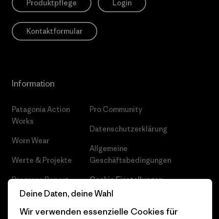
Produktpflege
Login
Kontaktformular
Information
Patagonia Action
Pro Community
Works
Datenschutzerklärung
Worn Wear
Allgemeine
Werte & Projekte
Geschäftsbedingungen
Progress Report
Cookie Einstellungen
Deine Daten, deine Wahl
Business Unusual
Karriere
Wir verwenden essenzielle Cookies für
Klimaziele
Pressekontakt