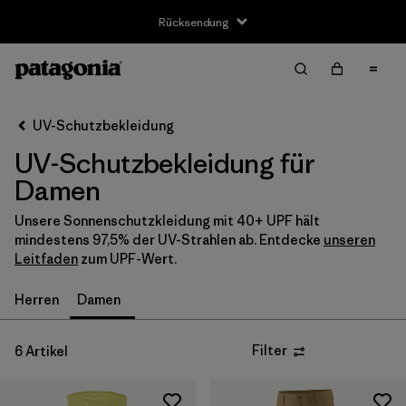
Rücksendung
Filter & Sort
Alle löschen
Sortieren nach
UV-Schutzbekleidung
Filter by
Größe
UV-Schutzbekleidung für
XS
(2)
Damen
S
(3)
Unsere Sonnenschutzkleidung mit 40+ UPF hält
mindestens 97,5% der UV-Strahlen ab. Entdecke
unseren
M
(3)
Leitfaden
zum UPF-Wert.
L
(2)
Herren
Damen
XL
(4)
Filter
6 Artikel
2
(2)