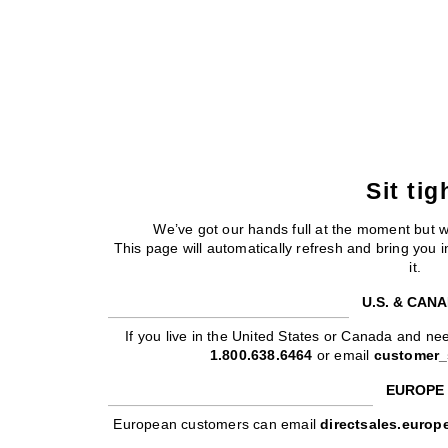
Sit tig
We’ve got our hands full at the moment but 
This page will automatically refresh and bring you
it.
U.S. & CAN
If you live in the United States or Canada and nee
1.800.638.6464
or email
customer_
EUROPE
European customers can email
directsales.euro