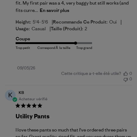
fit. My first pair was a 4, very baggy but still works (and
fits curre...
En savoir plus
|
|
Height:
5'4- 5'6
Recommande Ce Produit:
Oui
|
Usage:
Casual
Taille (produit):
2
Coupe
Date
09/05/26
Cette critique a-t-elle été utile?
0
de
0
publication
KB
K
Acheteur vérifié
Utility Pants
I love these pants so much that I've ordered three pairs
so far. Great quality, good fit, and you can dress them up