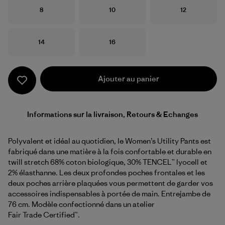
Taille
Taille
Taille
8
10
12
Taille
Taille
14
16
Ajouter au panier
Informations sur la livraison, Retours & Echanges
Polyvalent et idéal au quotidien, le Women’s Utility Pants est
fabriqué dans une matière à la fois confortable et durable en
twill stretch 68% coton biologique, 30% TENCEL™ lyocell et
2% élasthanne. Les deux profondes poches frontales et les
deux poches arrière plaquées vous permettent de garder vos
accessoires indispensables à portée de main. Entrejambe de
76 cm. Modèle confectionné dans un atelier
Fair Trade Certified™.