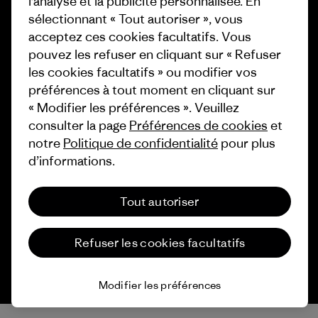
l’analyse et la publicité personnalisée. En
finançons
Programme d’affiliation
sélectionnant « Tout autoriser », vous
Cartes cadeaux
Patagonia Luxembourg Plan du
acceptez ces cookies facultatifs. Vous
site
pouvez les refuser en cliquant sur « Refuser
Nos magasins
les cookies facultatifs » ou modifier vos
préférences à tout moment en cliquant sur
« Modifier les préférences ». Veuillez
consulter la page
Préférences de cookies
et
notre
Politique de confidentialité
pour plus
© 2026 Patagonia, Inc. All Rights Reserved.
d’informations.
Tout autoriser
français
Refuser les cookies facultatifs
Modifier les préférences