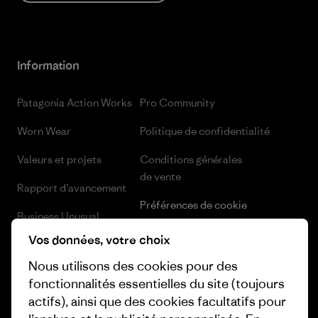
Information
Patagonia Action Works
Pro Community
Worn Wear
Politique de confidentialité
Valeurs et projets
Conditions générales
de vente
Rapport d’avancement
Préférences de cookie
Business Unusual
Carrières
Vos données, votre choix
Objectifs climatiques
Presse et media
Nous utilisons des cookies pour des
1% For The Planet
fonctionnalités essentielles du site (toujours
Industry program
actifs), ainsi que des cookies facultatifs pour
Comment nous