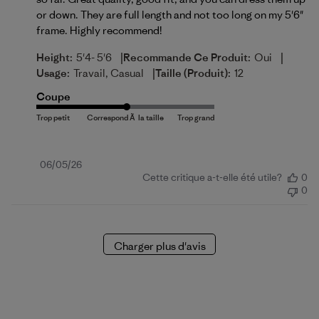
or down. They are full length and not too long on my 5'6"
frame. Highly recommend!
|
|
Height:
5'4- 5'6
Recommande Ce Produit:
Oui
|
Usage:
Travail, Casual
Taille (produit):
12
Coupe
Date
06/05/26
Cette critique a-t-elle été utile?
0
de
0
publication
Charger plus d'avis