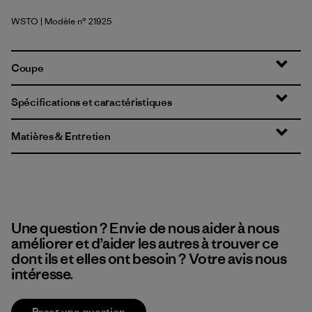
WSTO
| Modèle n° 21925
Weathered Stone
Coupe
Spécifications et caractéristiques
Matières & Entretien
Une question ? Envie de nous aider à nous
améliorer et d’aider les autres à trouver ce
dont ils et elles ont besoin ? Votre avis nous
intéresse.
Poser une question