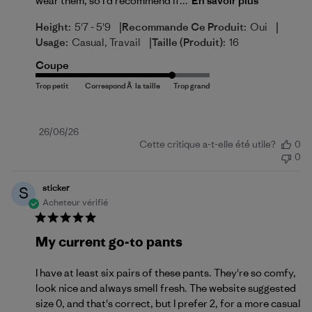
wear them, so I'd recommend if...
En savoir plus
|
|
Height:
5'7 - 5'9
Recommande Ce Produit:
Oui
|
Usage:
Casual, Travail
Taille (produit):
16
Coupe
Date
26/06/26
Cette critique a-t-elle été utile?
0
de
0
publication
sticker
S
Acheteur vérifié
My current go-to pants
I have at least six pairs of these pants. They're so comfy,
look nice and always smell fresh. The website suggested
size 0, and that's correct, but I prefer 2, for a more casual