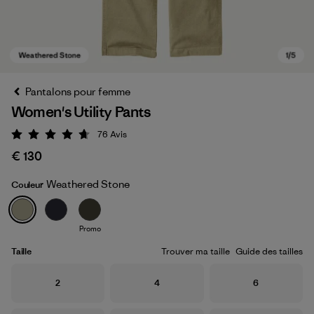
Pantalons pour femme
Women's Utility Pants
76
Avis
Évaluation: 4.7 / 5
€ 130
Weathered Stone
Couleur
Weathered Stone
Promo
Taille
Trouver ma taille
Guide des tailles
Taille
Taille
Taille
2
4
6