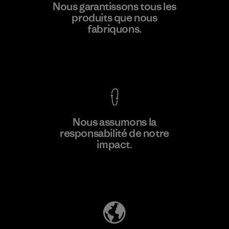
Hirdaramani Industries (Pvt)
Nous garantissons tous les
Ltd. - Kuruwita
produits que nous
fabriquons.
Factory
Voir la Garantie Ironclad
En savoir
Nous assumons la
plus
responsabilité de notre
impact.
Découvrez notre empreinte carbone