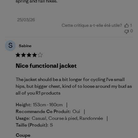
spring and fall hikes.
Date
25/03/26
Cette critique a-t-elle été utile?
1
de
0
publication
S
Sabine
Nice functional jacket
The jacket should be a bit longer for cycling I've small
hips, but bigger chest, kind of to loose around my bud as
all of you R1 products
|
Height:
153cm - 160cm
|
Recommande Ce Produit:
Oui
|
Usage:
Casual, Course à pied, Randonnée
Taille (produit):
S
Coupe