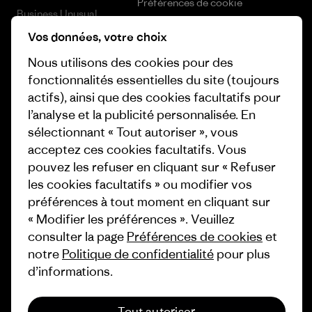
Préférences de cookie
Business Unusual
Carrières
Vos données, votre choix
Objectifs climatiques
Presse et media
Nous utilisons des cookies pour des
1% For The Planet
fonctionnalités essentielles du site (toujours
Industry program
actifs), ainsi que des cookies facultatifs pour
Comment nous
l’analyse et la publicité personnalisée. En
finançons
Programme d’affiliation
sélectionnant « Tout autoriser », vous
Cartes cadeaux
Patagonia Luxembourg Plan du
acceptez ces cookies facultatifs. Vous
site
pouvez les refuser en cliquant sur « Refuser
Nos magasins
les cookies facultatifs » ou modifier vos
préférences à tout moment en cliquant sur
« Modifier les préférences ». Veuillez
consulter la page
Préférences de cookies
et
notre
Politique de confidentialité
pour plus
© 2026 Patagonia, Inc. All Rights Reserved.
d’informations.
Tout autoriser