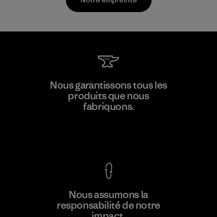
Manufacturing Sportswear Joint
Nous garantissons tous les
Stock Company - Thai Binh
produits que nous
M
Branch
fabriquons.
Factory
Voir la Garantie Ironclad
En savoir
Nous assumons la
plus
responsabilité de notre
impact.