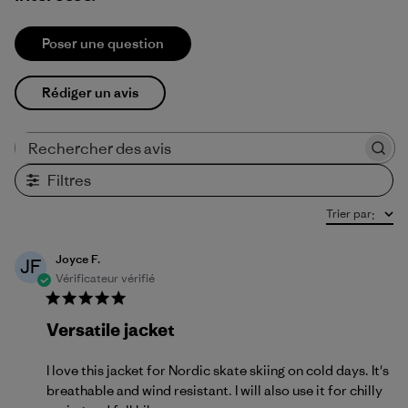
Poser une question
Rédiger un avis
Rechercher des avis
Filtres
Trier par
:
Joyce F.
JF
Vérificateur vérifié
Versatile jacket
I love this jacket for Nordic skate skiing on cold days. It's
breathable and wind resistant. I will also use it for chilly