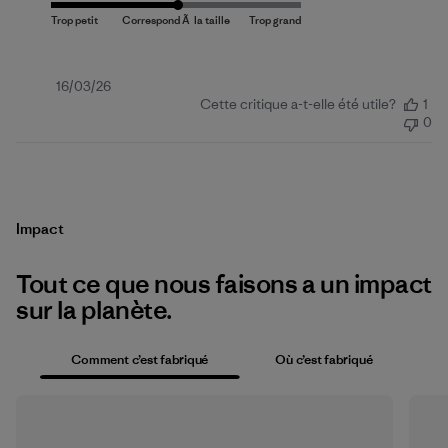
Date
16/03/26
Cette critique a-t-elle été utile?
1
de
0
publication
Impact
Tout ce que nous faisons a un impact
sur la planète.
Comment c’est fabriqué
Où c’est fabriqué