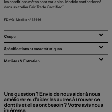
les conditions météo sont variables. Modèle confectionné
dans un atelier Fair Trade Certified™.
FDMG
| Modèle n° 85446
Faded Magenta
Coupe
Spécifications et caractéristiques
Matières & Entretien
Une question ? Envie de nous aider à nous
améliorer et d’aider les autres à trouver ce
dont ils et elles ont besoin ? Votre avis nous
intéresse.