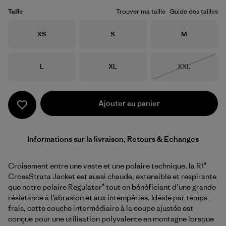
Taille
Trouver ma taille
Guide des tailles
Taille
Taille
Taille
XS
S
M
Taille
Taille
Taille
L
XL
XXL
Épuisé
Ajouter au panier
Informations sur la livraison, Retours & Echanges
Croisement entre une veste et une polaire technique, la R1®
CrossStrata Jacket est aussi chaude, extensible et respirante
que notre polaire Regulator® tout en bénéficiant d’une grande
résistance à l’abrasion et aux intempéries. Idéale par temps
frais, cette couche intermédiaire à la coupe ajustée est
conçue pour une utilisation polyvalente en montagne lorsque