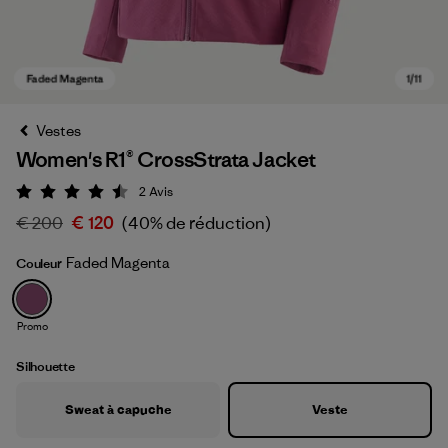
Vestes
Women's R1® CrossStrata Jacket
2
Avis
Évaluation: 4.5 / 5
€ 200
€ 120
(40% de réduction)
Faded Magenta
Couleur
Faded Magenta
Promo
Silhouette
Sweat à capuche
Veste