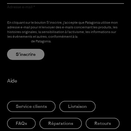
Adresse e-mail
En cliquant sur le bouton S’inscrire, j’accepte que Patagonia utilise mon
adresse e-mail pour m’envoyer des e-mails concernant les produits, les
histoires originales, la sensibilisation à l’activisme, les informations sur
les événements et autres, conformément à la
Politique de
confidentialité
de Patagonia.
S’inscrire
Aide
Service clients
Livraison
FAQs
Réparations
Retours