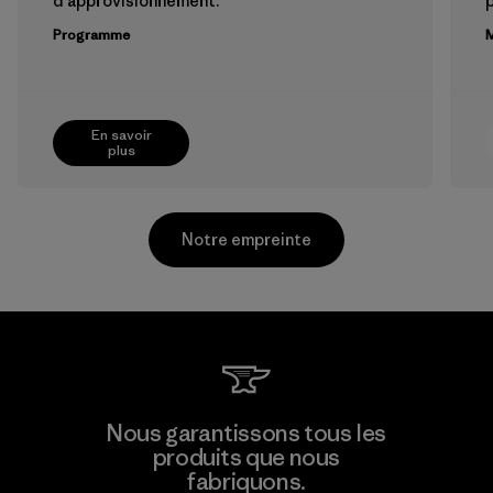
d'approvisionnement.
Programme
M
En savoir
plus
Notre empreinte
Youngone Namdinh Co., Ltd.
Nous garantissons tous les
produits que nous
Factory
fabriquons.