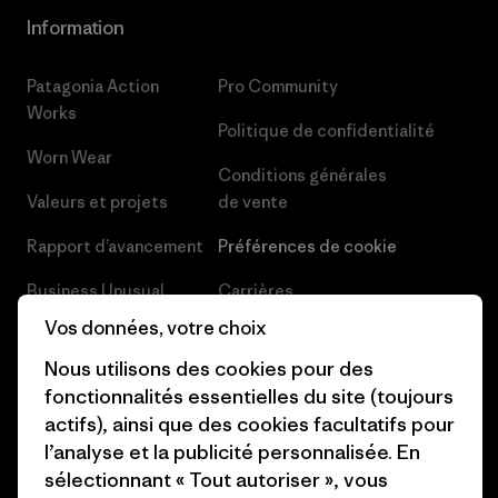
Information
Patagonia Action
Pro Community
Works
Politique de confidentialité
Worn Wear
Conditions générales
Valeurs et projets
de vente
Rapport d’avancement
Préférences de cookie
Business Unusual
Carrières
Vos données, votre choix
Objectifs climatiques
Presse et media
Nous utilisons des cookies pour des
1% For The Planet
Industry program
fonctionnalités essentielles du site (toujours
actifs), ainsi que des cookies facultatifs pour
Comment nous
Programme d’affiliation
l’analyse et la publicité personnalisée. En
finançons
Patagonia Luxembourg Plan du
sélectionnant « Tout autoriser », vous
Cartes cadeaux
site