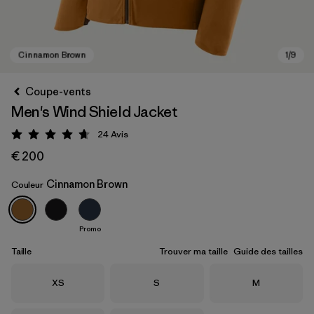
Coupe-vents
Men's Wind Shield Jacket
24
Avis
Évaluation: 4.7 / 5
€ 200
Cinnamon Brown
Couleur
Cinnamon Brown
Promo
Taille
Trouver ma taille
Guide des tailles
Taille
Taille
Taille
XS
S
M