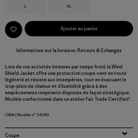
Taille
Taille
L
XL
Ajouter au panier
Informations sur la livraison, Retours & Echanges
Lors de vos activités intenses par temps froid, la Wind
Shield Jacket offre une protection coupe-vent en toute
légèreté et résiste aux intempéries, tout en évacuant le
trop-plein de chaleur et d’humidité grâce à des
empiècements respirants disposés de façon stratégique.
Modèle confectionné dans un atelier Fair Trade Certified™.
CIBN
| Modèle n° 24093
Cinnamon Brown
Coupe