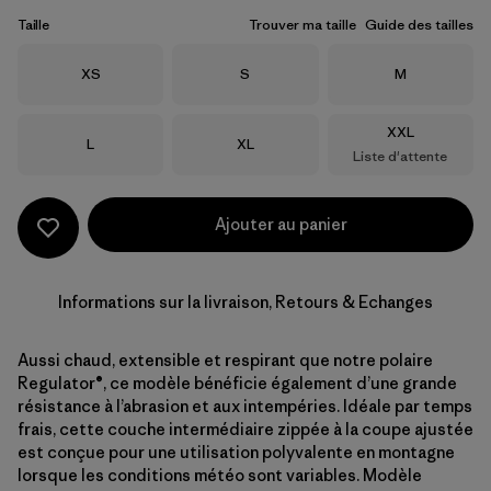
Taille
Trouver ma taille
Guide des tailles
Taille
Taille
Taille
XS
S
M
Taille
XXL
Taille
Taille
L
XL
Liste d'attente
Ajouter au panier
Informations sur la livraison, Retours & Echanges
Aussi chaud, extensible et respirant que notre polaire
Regulator®, ce modèle bénéficie également d’une grande
résistance à l’abrasion et aux intempéries. Idéale par temps
frais, cette couche intermédiaire zippée à la coupe ajustée
est conçue pour une utilisation polyvalente en montagne
lorsque les conditions météo sont variables. Modèle