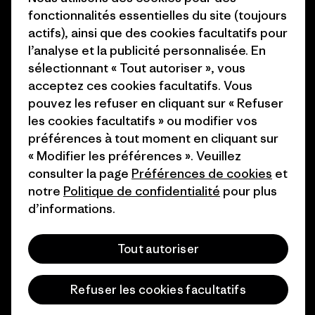
fonctionnalités essentielles du site (toujours
1% For The Planet
Industry program
actifs), ainsi que des cookies facultatifs pour
Comment nous
Programme d’affiliation
l’analyse et la publicité personnalisée. En
finançons
sélectionnant « Tout autoriser », vous
Patagonia Luxembourg Plan du
acceptez ces cookies facultatifs. Vous
Cartes cadeaux
site
pouvez les refuser en cliquant sur « Refuser
les cookies facultatifs » ou modifier vos
Nos magasins
préférences à tout moment en cliquant sur
« Modifier les préférences ». Veuillez
consulter la page
Préférences de cookies
et
notre
Politique de confidentialité
pour plus
d’informations.
© 2026 Patagonia, Inc. All Rights Reserved.
Tout autoriser
français
Refuser les cookies facultatifs