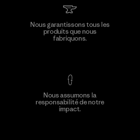
Manufacturing Sportswear Joint
Nous garantissons tous les
Stock Company - Thai Binh
produits que nous
M
Branch
fabriquons.
Factory
Voir la Garantie Ironclad
En savoir
Nous assumons la
plus
responsabilité de notre
impact.
Découvrez notre empreinte carbone