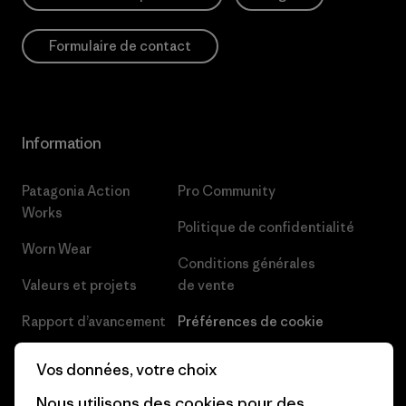
Formulaire de contact
Information
Patagonia Action
Pro Community
Works
Politique de confidentialité
Worn Wear
Conditions générales
Valeurs et projets
de vente
Rapport d’avancement
Préférences de cookie
Business Unusual
Carrières
Vos données, votre choix
Objectifs climatiques
Presse et media
Nous utilisons des cookies pour des