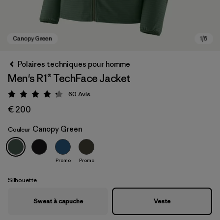
Polaires techniques pour homme
Men's R1® TechFace Jacket
60
Avis
Évaluation: 4.2 / 5
€ 200
Canopy Green
Couleur
Canopy Green
Promo
Promo
Silhouette
Sweat à capuche
Veste