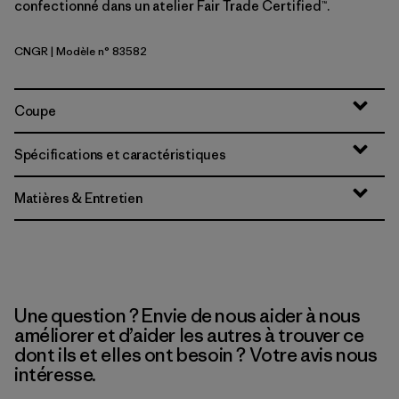
confectionné dans un atelier Fair Trade Certified™.
CNGR
| Modèle n° 83582
Canopy Green
Coupe
Spécifications et caractéristiques
Matières & Entretien
Une question ? Envie de nous aider à nous
améliorer et d’aider les autres à trouver ce
dont ils et elles ont besoin ? Votre avis nous
intéresse.