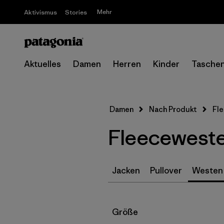
Mehr
Aktivismus
Stories
Aktuelles
Damen
Herren
Kinder
Tasche
Damen
Nach Produkt
Fl
Fleecewest
Jacken
Pullover
Westen
Filter by
Größe