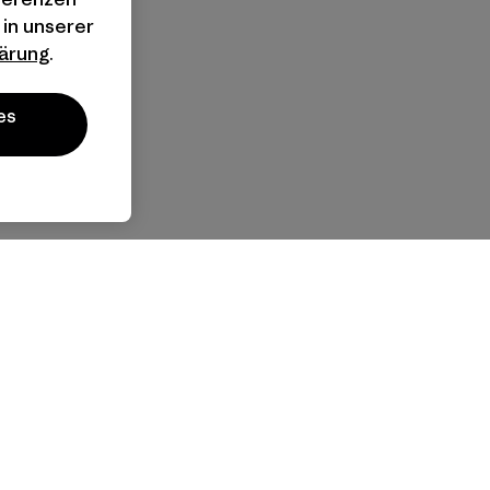
 in unserer
ärung
.
es