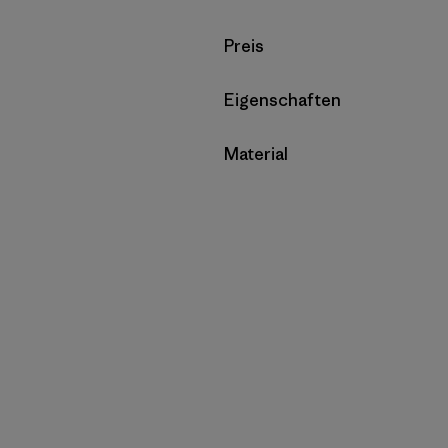
Filter by
Preis
Filter by
Eigenschaften
Filter by
Material