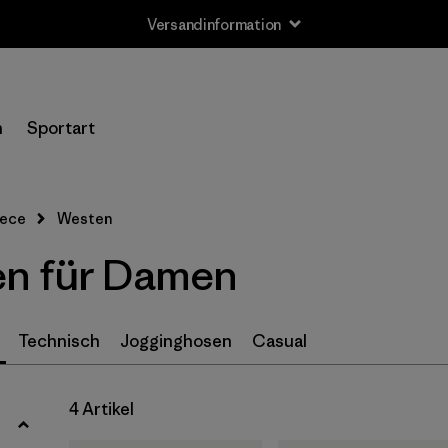
Versandinformation
Filter by
Größe
n
Sportart
XS
(4)
S
(4)
eece
Westen
M
(4)
en für Damen
L
(4)
XL
(4)
Technisch
Jogginghosen
Casual
XXL
(2)
4 Artikel