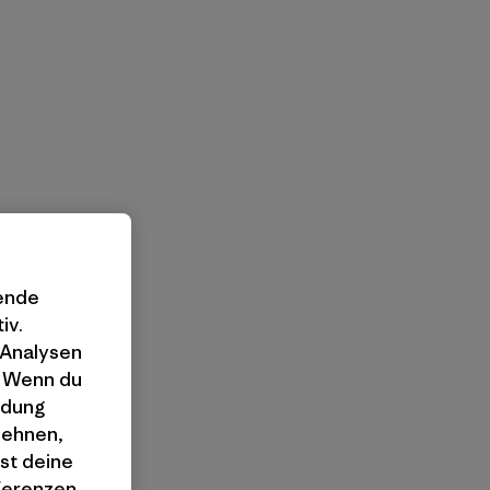
gende
iv.
 Analysen
. Wenn du
ndung
lehnen,
st deine
äferenzen