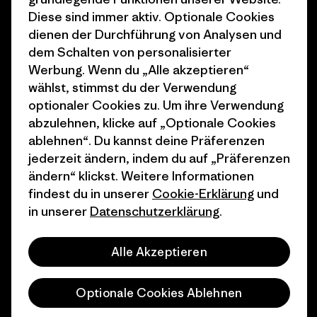
Klimaziele
Pressekontakt
Diese sind immer aktiv. Optionale Cookies
dienen der Durchführung von Analysen und
1% For The Planet
Industry program
dem Schalten von personalisierter
Wie wir finanzieren
Affiliate-Programm
Werbung. Wenn du „Alle akzeptieren“
wählst, stimmst du der Verwendung
Geschenkgutscheine
Patagonia Schweiz
optionaler Cookies zu. Um ihre Verwendung
Seitenverzeichnis
abzulehnen, klicke auf „Optionale Cookies
Stores in deiner Nähe
ablehnen“. Du kannst deine Präferenzen
jederzeit ändern, indem du auf „Präferenzen
ändern“ klickst. Weitere Informationen
findest du in unserer
Cookie-Erklärung
und
in unserer
Datenschutzerklärung
.
© 2026 Patagonia, Inc. All Rights Reserved.
Alle Akzeptieren
Deutsch
Optionale Cookies Ablehnen