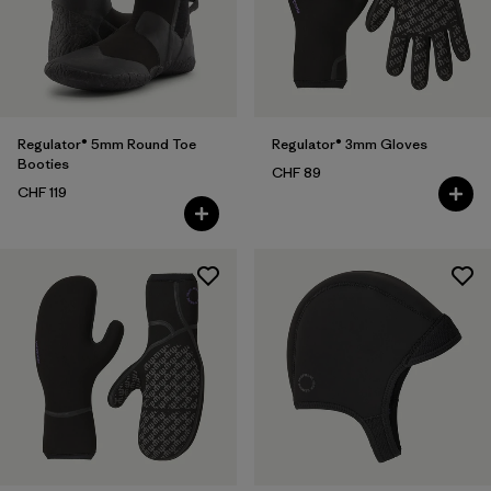
Filter by
Eigenschaften
Regulator® 5mm Round Toe
Regulator® 3mm Gloves
Booties
CHF 89
CHF 119