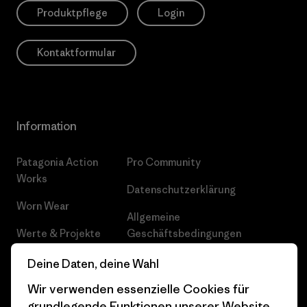
Produktpflege
Login
Kontaktformular
Information
Patagonia Action
Pro Community
Works
Datenschutzerklärung
Worn Wear
Allgemeine
Werte & Projekte
Geschäftsbedingungen
Progress Report
Cookie Einstellungen
Deine Daten, deine Wahl
Wir verwenden essenzielle Cookies für
Business Unusual
Karriere
grundlegende Funktionen unserer Website.