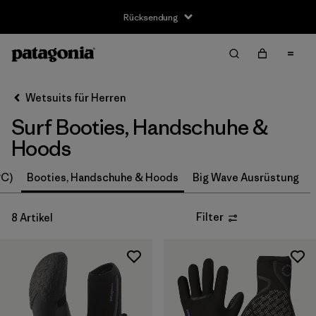
Rücksendung
Filter & Sort
Alle löschen
Sortieren nach
Wetsuits für Herren
Filter by
Größe
Surf Booties, Handschuhe &
XS
(2)
Hoods
S
(4)
°C)
Booties, Handschuhe & Hoods
Big Wave Ausrüstung
M
(4)
Filter
8 Artikel
L
(4)
XL
(4)
Filter by
Preis