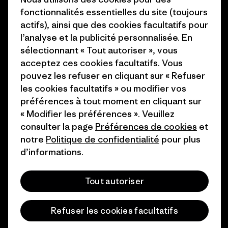
fonctionnalités essentielles du site (toujours
Worn Wear
Politique de confidentialité
actifs), ainsi que des cookies facultatifs pour
Valeurs et projets
Conditions générales
l’analyse et la publicité personnalisée. En
de vente
sélectionnant « Tout autoriser », vous
Rapport d’avancement
acceptez ces cookies facultatifs. Vous
Préférences de cookie
pouvez les refuser en cliquant sur « Refuser
Business Unusual
Carrières
les cookies facultatifs » ou modifier vos
Objectifs climatiques
préférences à tout moment en cliquant sur
Presse et media
« Modifier les préférences ». Veuillez
1% For The Planet
consulter la page
Préférences de cookies
et
Industry program
Comment nous
notre
Politique de confidentialité
pour plus
finançons
Programme d’affiliation
d’informations.
Cartes cadeaux
Patagonia Belgique Plan du
Tout autoriser
site
Nos magasins
Refuser les cookies facultatifs