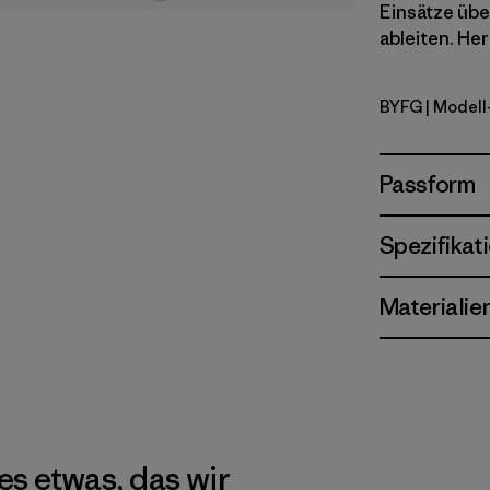
Einsätze übe
ableiten. Her
BYFG
| Modell
Berry Fig
Passform
Spezifikat
Materialie
es etwas, das wir