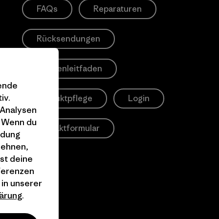
FAQs
Reparaturen
Rücksendungen
Größenleitfaden
gende
iv.
Produktpflege
Login
 Analysen
. Wenn du
Kontaktformular
ndung
lehnen,
st deine
äferenzen
 in unserer
ärung
.