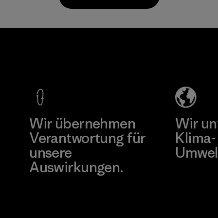
Materialien.
Materialien
Youngone
Namdinh
Co., Ltd.
Factory
Mehr dazu
Wir übernehmen
Wir un
Verantwortung für
Klima-
unsere
Umwel
Auswirkungen.
Besuche Pat
Unser Fußabdruck