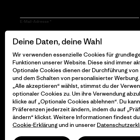
E-Mail-Adresse
Durch Klicken auf die Anmelden Taste, erkläre mich damit
Deine Daten, deine Wahl
einverstanden, dass Patagonia meine E-Mail-Adresse
verarbeitet und mir E-Mails für Produkt-Highlights, spannende
Stories, Informationen über Aktivismus, Veranstaltungen und
Wir verwenden essenzielle Cookies für grundle
mehr gemäß der
Datenschutzerklärung
von Patagonia zusendet.
Funktionen unserer Website. Diese sind immer akt
Optionale Cookies dienen der Durchführung von
Anmelden
und dem Schalten von personalisierter Werbung
„Alle akzeptieren“ wählst, stimmst du der Verwe
optionaler Cookies zu. Um ihre Verwendung abzu
klicke auf „Optionale Cookies ablehnen“. Du kann
Präferenzen jederzeit ändern, indem du auf „Pr
ändern“ klickst. Weitere Informationen findest du
Cookie-Erklärung
und in unserer
Datenschutzerkl
© 2026 Patagonia, Inc. All Rights Reserved.