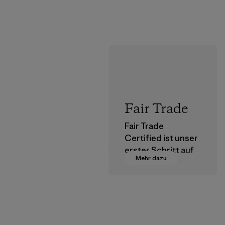
Fair Trade
Fair Trade
Certified ist unser
erster Schritt auf
Mehr dazu
dem Pfad hin zu
einer
menschenwürdige
n Entlohnung für
alle Partner, die in
unserer