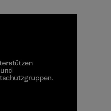
Ausrüstung
verwenden.
Materialien
terstützen
 und
tschutzgruppen.
agonia Action Works