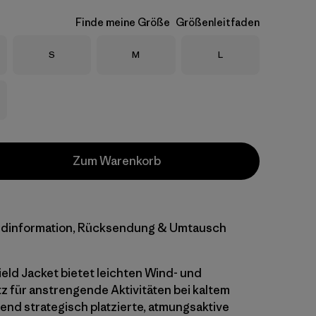
Finde meine Größe
Größenleitfaden
Größe
Größe
Größe
S
M
L
Zum Warenkorb
dinformation, Rücksendung & Umtausch
eld Jacket bietet leichten Wind- und
 für anstrengende Aktivitäten bei kaltem
end strategisch platzierte, atmungsaktive