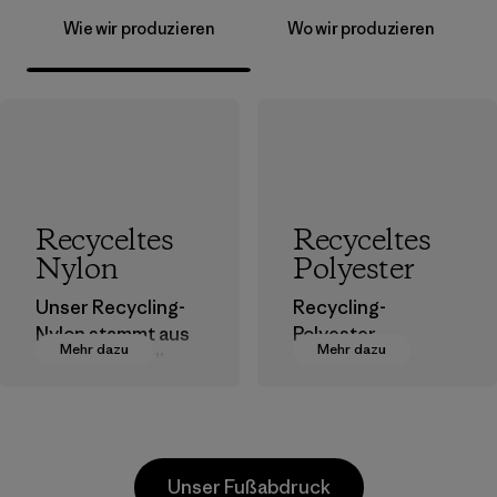
Wie wir produzieren
Wo wir produzieren
Recyceltes
Recyceltes
Nylon
Polyester
Unser Recycling-
Recycling-
Nylon stammt aus
Polyester
Mehr dazu
Mehr dazu
postindustriellen
verringert unsere
Faserresten,
Abhängigkeit von
Ausschuss von
erdölbasierten
Webereien und
Materialien.
recycelten
Materialien
Unser Fußabdruck
Postconsumer-