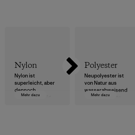
Nylon
Polyester
Nylon ist
Neupolyester ist
superleicht, aber
von Natur aus
dennoch
wasserabweisend
Mehr dazu
Mehr dazu
strapazierfähig
und bringt gute
und einer der
Leistungen als
robustesten
Outdoor-Kleidung.
Kunststoffe, die
Materialien
wir in unserer
Kleidung und