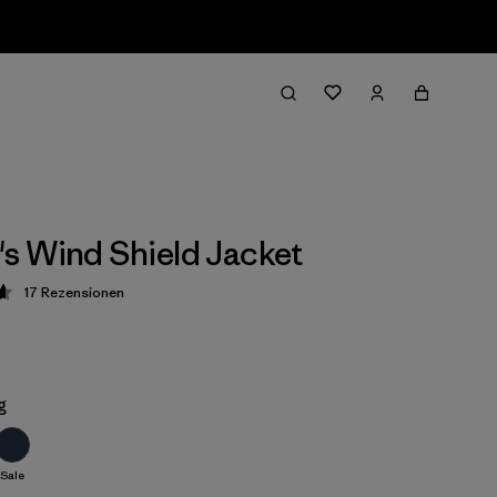
 Wind Shield Jacket
17
Rezensionen
ung: 4.6 / 5
g
Sale