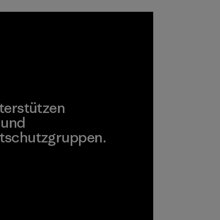
Umwelt, Arbeiter
und Verbraucher
unbedenklich sind.
Programm
terstützen
 und
tschutzgruppen.
agonia Action Works