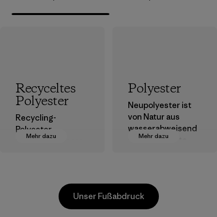
Recyceltes
Polyester
Polyester
Neupolyester ist
von Natur aus
Recycling-
wasserabweisend
Polyester
Mehr dazu
Mehr dazu
und bringt gute
verringert unsere
Leistungen als
Abhängigkeit von
Outdoor-Kleidung.
erdölbasierten
Materialien.
Materialien
Materialien
Unser Fußabdruck