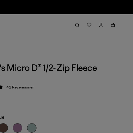
 Micro D® 1/2-Zip Fleece
r
42
Rezensionen
ung: 4.7 / 5
lue