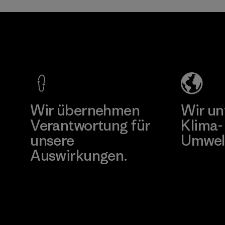
Youngone El
Pettenati
Salvador
Material-supplier
S.A. de C.V.
Factory
Mehr dazu
Mehr dazu
Wir übernehmen
Wir un
Verantwortung für
Klima-
unsere
Umwel
Auswirkungen.
Besuche Pat
Unser Fußabdruck