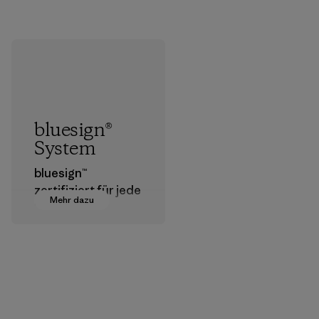
bluesign®
System
bluesign™
zertifiziert für jede
Mehr dazu
Stufe der
Textilherstellung
geeignete
Chemikalien,
Verfahren,
Materialien und
Produkte, die für