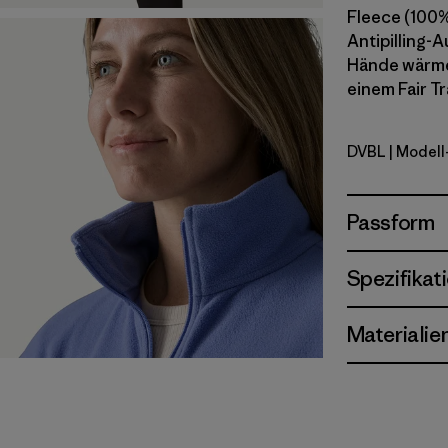
Fleece (100%
Antipilling-
Hände wärmen
einem Fair T
DVBL
| Modell
Diver Blue
Passform
Spezifikat
Materialie