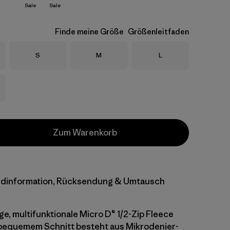
Sale
Sale
Finde meine Größe
Größenleitfaden
Größe
Größe
Größe
S
M
L
Zum Warenkorb
dinformation, Rücksendung & Umtausch
ge, multifunktionale Micro D® 1/2-Zip Fleece
 bequemem Schnitt besteht aus Mikrodenier-