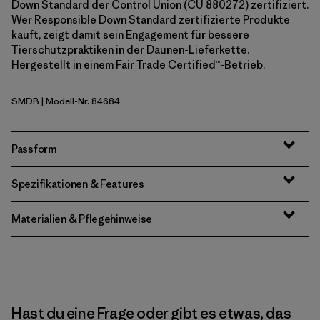
Down Standard der Control Union (CU 880272) zertifiziert.
Wer Responsible Down Standard zertifizierte Produkte
kauft, zeigt damit sein Engagement für bessere
Tierschutzpraktiken in der Daunen-Lieferkette.
Hergestellt in einem Fair Trade Certified™-Betrieb.
SMDB
| Modell-Nr. 84684
Smolder Blue
Passform
Spezifikationen & Features
Materialien & Pflegehinweise
Hast du eine Frage oder gibt es etwas, das