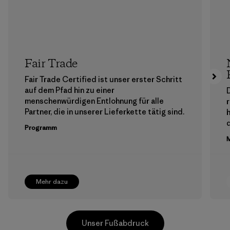
Fair Trade
Fair Trade Certified ist unser erster Schritt
auf dem Pfad hin zu einer
menschenwürdigen Entlohnung für alle
Partner, die in unserer Lieferkette tätig sind.
h
Programm
M
Mehr dazu
Unser Fußabdruck