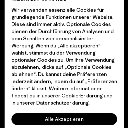
Business Unusual
Karriere
Wir verwenden essenzielle Cookies für
Klimaziele
Pressekontakt
grundlegende Funktionen unserer Website.
Diese sind immer aktiv. Optionale Cookies
1% For The Planet
Industry program
dienen der Durchführung von Analysen und
Wie wir finanzieren
Affiliate-Programm
dem Schalten von personalisierter
Werbung. Wenn du „Alle akzeptieren“
Geschenkgutscheine
Patagonia Österreich
wählst, stimmst du der Verwendung
Seitenverzeichnis
optionaler Cookies zu. Um ihre Verwendung
Stores in deiner
abzulehnen, klicke auf „Optionale Cookies
Nähe
ablehnen“. Du kannst deine Präferenzen
jederzeit ändern, indem du auf „Präferenzen
ändern“ klickst. Weitere Informationen
findest du in unserer
Cookie-Erklärung
und
in unserer
Datenschutzerklärung
.
© 2026 Patagonia, Inc. All Rights Reserved.
Alle Akzeptieren