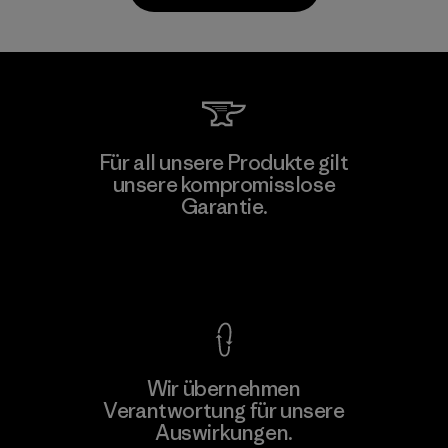
Toyota Tsusho
Für all unsere Produkte gilt
unsere kompromisslose
Material-supplier
Garantie.
F
Kompromisslose Garantie
Wir übernehmen
Mehr dazu
Verantwortung für unsere
Auswirkungen.