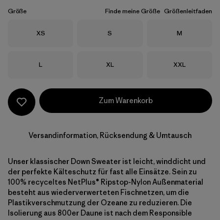
Größe
Finde meine Größe
Größenleitfaden
Größe
Größe
Größe
XS
S
M
Größe
Größe
Größe
L
XL
XXL
Zum Warenkorb
Versandinformation, Rücksendung & Umtausch
Unser klassischer Down Sweater ist leicht, winddicht und
der perfekte Kälteschutz für fast alle Einsätze. Sein zu
100% recyceltes NetPlus® Ripstop-Nylon Außenmaterial
besteht aus wiederverwerteten Fischnetzen, um die
Plastikverschmutzung der Ozeane zu reduzieren. Die
Isolierung aus 800er Daune ist nach dem Responsible