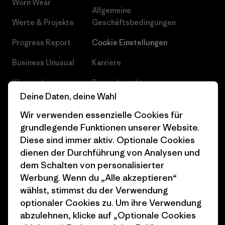
Worn Wear
Allgemeine
Werte & Projekte
Geschäftsbedingungen
Progress Report
Cookie Einstellungen
Business Unusual
Karriere
Klimaziele
Pressekontakt
Deine Daten, deine Wahl
1% For The Planet
Industry program
Wir verwenden essenzielle Cookies für
Wie wir finanzieren
Affiliate-Programm
grundlegende Funktionen unserer Website.
Diese sind immer aktiv. Optionale Cookies
Geschenkgutscheine
Patagonia Österreich
dienen der Durchführung von Analysen und
Seitenverzeichnis
Stores in deiner
dem Schalten von personalisierter
Nähe
Werbung. Wenn du „Alle akzeptieren“
wählst, stimmst du der Verwendung
optionaler Cookies zu. Um ihre Verwendung
abzulehnen, klicke auf „Optionale Cookies