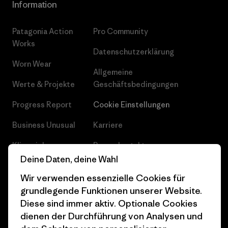
Information
Patagonia Action
Pro Community
Works
Datenschutzerklärung
Worn Wear
Allgemeine
Werte & Projekte
Geschäftsbedingungen
Progress Report
Cookie Einstellungen
Business Unusual
Karriere
Klimaziele
Pressekontakt
Deine Daten, deine Wahl
1% For The Planet
Industry program
Wir verwenden essenzielle Cookies für
Wie wir finanzieren
Affiliate-Programm
grundlegende Funktionen unserer Website.
Diese sind immer aktiv. Optionale Cookies
Geschenkgutscheine
Patagonia Österreich
dienen der Durchführung von Analysen und
Seitenverzeichnis
Stores in deiner