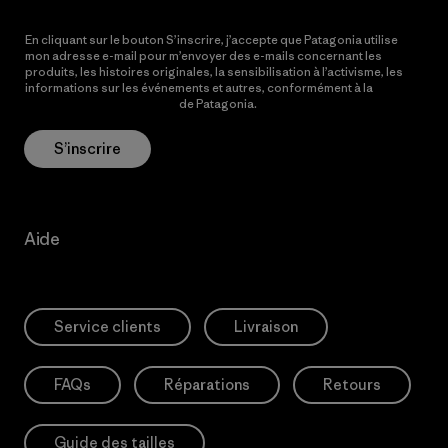
En cliquant sur le bouton S’inscrire, j’accepte que Patagonia utilise
mon adresse e-mail pour m’envoyer des e-mails concernant les
produits, les histoires originales, la sensibilisation à l’activisme, les
informations sur les événements et autres, conformément à la
Politique de confidentialité
de Patagonia.
S’inscrire
Aide
Service clients
Livraison
FAQs
Réparations
Retours
Guide des tailles