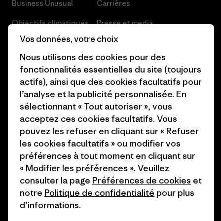
Business Unusual
Carrières
Objectifs climatiques
Presse et media
Vos données, votre choix
1% For The Planet
Industry program
Nous utilisons des cookies pour des
Comment nous
Programme d’affiliation
fonctionnalités essentielles du site (toujours
finançons
actifs), ainsi que des cookies facultatifs pour
Patagonia Luxembourg Plan du
l’analyse et la publicité personnalisée. En
Cartes cadeaux
site
sélectionnant « Tout autoriser », vous
Nos magasins
acceptez ces cookies facultatifs. Vous
pouvez les refuser en cliquant sur « Refuser
les cookies facultatifs » ou modifier vos
préférences à tout moment en cliquant sur
« Modifier les préférences ». Veuillez
© 2026 Patagonia, Inc. All Rights Reserved.
consulter la page
Préférences de cookies
et
notre
Politique de confidentialité
pour plus
d’informations.
français