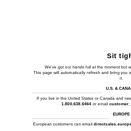
Sit tig
We’ve got our hands full at the moment but 
This page will automatically refresh and bring you
it.
U.S. & CAN
If you live in the United States or Canada and nee
1.800.638.6464
or email
customer_
EUROPE
European customers can email
directsales.euro