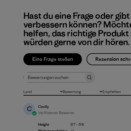
Hast du eine Frage oder gibt
verbessern können? Möchte
helfen, das richtige Produkt
würden gerne von dir hören.
Eine Frage stellen
Rezension schr
Bewertungen suchen
Land
Bewertung
Empfehlen
Alle
Alle Bewertungen
Alle
Cecily
C
Verifizierter Bewerter
Height
5'7 - 5'9
Weiterempfehlen
Ja