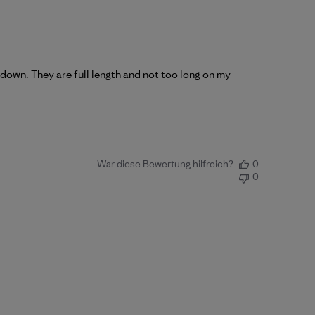
r down. They are full length and not too long on my
War diese Bewertung hilfreich?
0
0