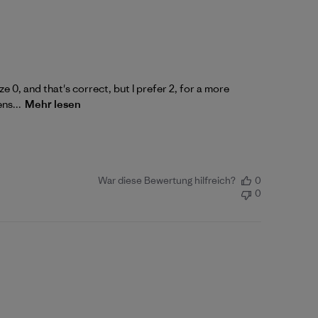
e 0, and that's correct, but I prefer 2, for a more
ns...
Mehr lesen
War diese Bewertung hilfreich?
0
0