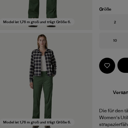
Größe
Größe
Model ist 1,76 m groß und trägt Größe 6.
2
Größe
10
Versa
Die für den t
Women's Util
Model ist 1,76 m groß und trägt Größe 6.
strapazierfä