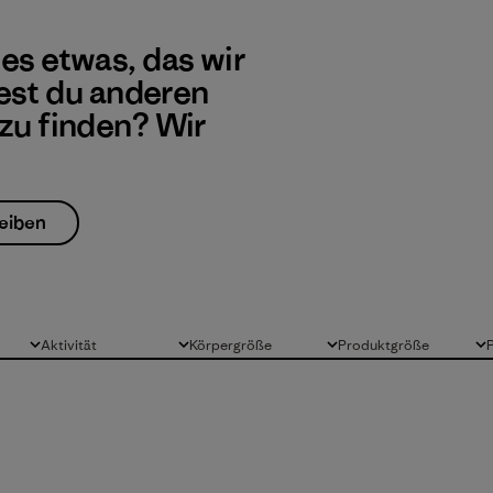
 es etwas, das wir
st du anderen
 zu finden? Wir
eiben
Aktivität
Körpergröße
Produktgröße
Alle
Alle
Alle