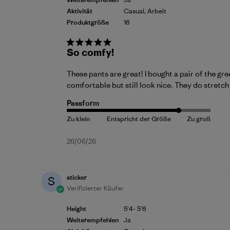
Aktivität
Casual, Arbeit
Produktgröße
16
So comfy!
These pants are great! I bought a pair of the gr
comfortable but still look nice. They do stretch
Passform
Veröffentlichungsdatum
26/06/26
sticker
S
Verifizierter Käufer
Height
5'4- 5'6
Weiterempfehlen
Ja