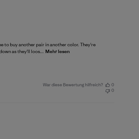
e to buy another pair in another color. They're
own as they'll loos...
Mehr lesen
War diese Bewertung hilfreich?
0
0