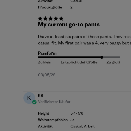
Aktivität
Casual
Produktgröße
2
My current go-to pants
I have at least six pairs of these pants. They're
casual fit. My first pair was a 4, very baggy but s
Passform
Veröffentlichungsdatum
09/05/26
KB
K
Verifizierter Käufer
Height
5'4- 5'6
Weiterempfehlen
Ja
Aktivität
Casual, Arbeit