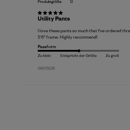
Produktgröße
12
Utility Pants
I love these pants so much that I've ordered thr
5'6" frame. Highly recommend!
Passform
Veröffentlichungsdatum
06/05/26