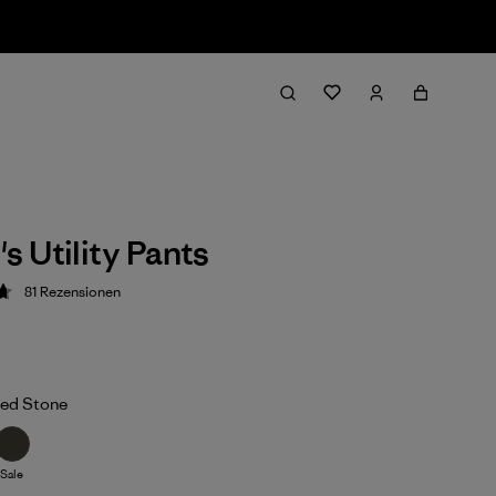
 Utility Pants
81
Rezensionen
ung: 4.7 / 5
ed Stone
Sale