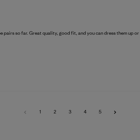
ee pairs so far. Great quality, good fit, and you can dress them up o
1
2
3
4
5