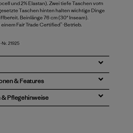
ell und 2% Elastan). Zwei tiefe Taschen vorn
gesetzte Taschen hinten halten wichtige Dinge
ffbereit. Beinlänge 76 cm (30" Inseam).
n einem Fair Trade Certified™-Betrieb.
l-Nr. 21925
d Stone
ionen & Features
n & Pflegehinweise