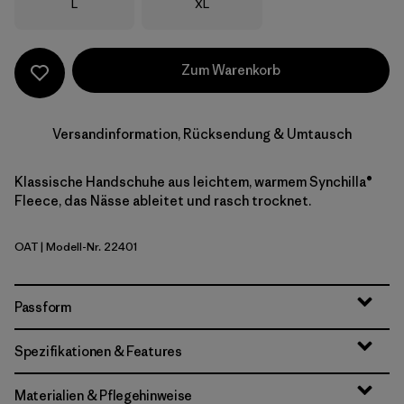
Größe
Größe
L
XL
Zum Warenkorb
Versandinformation, Rücksendung & Umtausch
Klassische Handschuhe aus leichtem, warmem Synchilla®
Fleece, das Nässe ableitet und rasch trocknet.
OAT
| Modell-Nr. 22401
Oatmeal Heather
Passform
Spezifikationen & Features
Materialien & Pflegehinweise