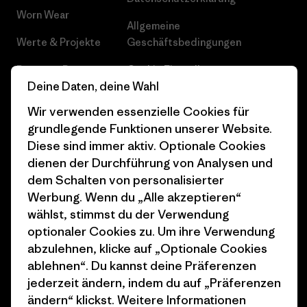
Worn Wear
Allgemeine
Werte & Projekte
Geschäftsbedingungen
Progress Report
Cookie Einstellungen
Deine Daten, deine Wahl
Business Unusual
Karriere
Wir verwenden essenzielle Cookies für
Klimaziele
Pressekontakt
grundlegende Funktionen unserer Website.
Diese sind immer aktiv. Optionale Cookies
1% For The Planet
Industry program
dienen der Durchführung von Analysen und
dem Schalten von personalisierter
Wie wir finanzieren
Affiliate-Programm
Werbung. Wenn du „Alle akzeptieren“
Geschenkgutscheine
Patagonia Schweiz
wählst, stimmst du der Verwendung
Seitenverzeichnis
optionaler Cookies zu. Um ihre Verwendung
Stores in deiner Nähe
abzulehnen, klicke auf „Optionale Cookies
ablehnen“. Du kannst deine Präferenzen
jederzeit ändern, indem du auf „Präferenzen
ändern“ klickst. Weitere Informationen