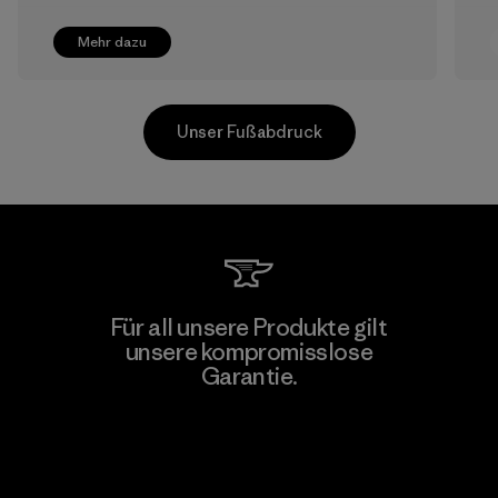
Mehr dazu
Unser Fußabdruck
Pettenati
Für all unsere Produkte gilt
unsere kompromisslose
Material-supplier
F
Garantie.
Kompromisslose Garantie