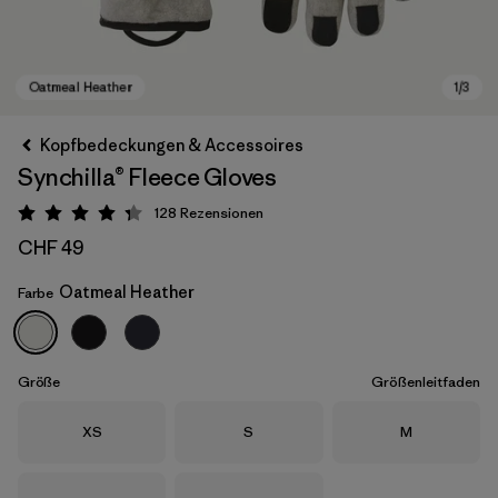
Kopfbedeckungen & Accessoires
Synchilla® Fleece Gloves
128
Rezensionen
Bewertung: 4.3 / 5
CHF 49
Oatmeal Heather
Farbe
Oatmeal Heather
Größe
Größenleitfaden
Größe
Größe
Größe
XS
S
M