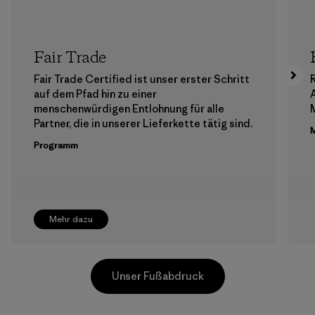
Fair Trade
Fair Trade Certified ist unser erster Schritt
auf dem Pfad hin zu einer
menschenwürdigen Entlohnung für alle
M
Partner, die in unserer Lieferkette tätig sind.
M
Programm
Mehr dazu
Unser Fußabdruck