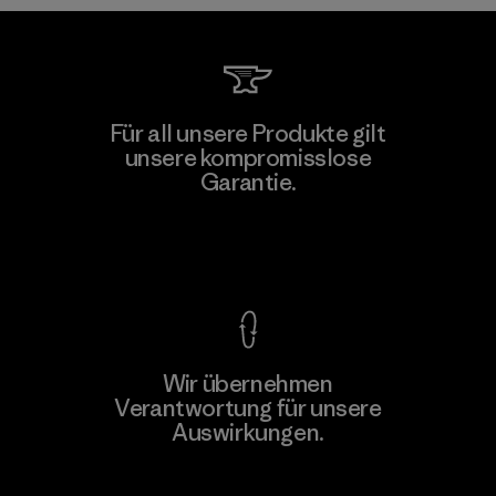
W.L. Gore & Associates, Inc.
Für all unsere Produkte gilt
unsere kompromisslose
Material-supplier
Garantie.
F
Kompromisslose Garantie
Wir übernehmen
Mehr dazu
Verantwortung für unsere
Auswirkungen.