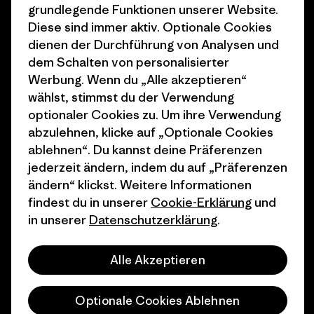
Klimaziele
Pressekontakt
grundlegende Funktionen unserer Website.
Diese sind immer aktiv. Optionale Cookies
1% For The Planet
Industry program
dienen der Durchführung von Analysen und
dem Schalten von personalisierter
Wie wir finanzieren
Affiliate-Programm
Werbung. Wenn du „Alle akzeptieren“
Geschenkgutscheine
Patagonia Schweiz
wählst, stimmst du der Verwendung
Seitenverzeichnis
optionaler Cookies zu. Um ihre Verwendung
Stores in deiner Nähe
abzulehnen, klicke auf „Optionale Cookies
ablehnen“. Du kannst deine Präferenzen
jederzeit ändern, indem du auf „Präferenzen
ändern“ klickst. Weitere Informationen
findest du in unserer
Cookie-Erklärung
und
© 2026 Patagonia, Inc. All Rights Reserved.
in unserer
Datenschutzerklärung
.
Alle Akzeptieren
Deutsch
Optionale Cookies Ablehnen