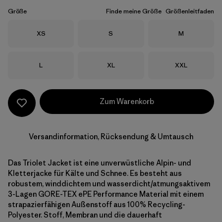
Größe
Finde meine Größe
Größenleitfaden
Größe
Größe
Größe
XS
S
M
Größe
Größe
Größe
L
XL
XXL
Zum Warenkorb
Versandinformation, Rücksendung & Umtausch
Das Triolet Jacket ist eine unverwüstliche Alpin- und
Kletterjacke für Kälte und Schnee. Es besteht aus
robustem, winddichtem und wasserdicht/atmungsaktivem
3-Lagen GORE-TEX ePE Performance Material mit einem
strapazierfähigen Außenstoff aus 100% Recycling-
Polyester. Stoff, Membran und die dauerhaft