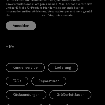
Durch Klicken auf die Anmelden Taste, erkläre mich damit
einverstanden, dass Patagonia meine E-Mail-Adresse verarbeitet
und mir E-Mails für Produkt-Highlights, spannende Stories,
Informationen über Aktivismus, Veranstaltungen und mehr gemäß
der
Datenschutzerklärung
von Patagonia zusendet.
Anmelden
Hilfe
Kundenservice
Lieferung
FAQs
Reparaturen
Rücksendungen
Größenleitfaden