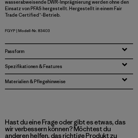
wasserabweisende DWR-Imprägnierung werden ohne den
Einsatz von PFAS hergestellt. Hergestellt in einem Fair
Trade Certified™-Betrieb.
FGYP
| Modell-Nr. 83403
Forge Grey w/P6 Blue
Passform
Spezifikationen & Features
Materialien & Pflegehinweise
Hast du eine Frage oder gibt es etwas, das
wir verbessern können? Möchtest du
anderen helfen, das richtige Produkt zu