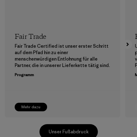
Fair Trade
Fair Trade Certified ist unser erster Schritt
auf dem Pfad hin zu einer
menschenwürdigen Entlohnung für alle
Partner, die in unserer Lieferkette tätig sind.
Programm
M
Mehr dazu
Unser Fußabdruck