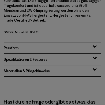
Funktionalität. Die 3-lagige Torrentshell bietet ganztägigen
Tragekomfort und ist dauerhaft wasserdicht; Stoff,
Membran und DWR-Imprägnierung werden ohne den
Einsatz von PFAS hergestellt. Hergestellt in einem Fair
Trade Certified™-Betrieb.
SMDB
| Modell-Nr. 85241
Smolder Blue
Passform
Spezifikationen & Features
Materialien & Pflegehinweise
Hast du eine Frage oder gibt es etwas, das