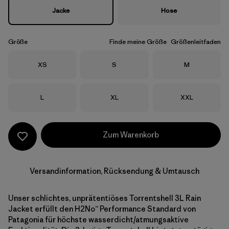
Jacke
Hose
Größe
Finde meine Größe
Größenleitfaden
Größe
Größe
Größe
XS
S
M
Größe
Größe
Größe
L
XL
XXL
Zum Warenkorb
Versandinformation, Rücksendung & Umtausch
Unser schlichtes, unprätentiöses Torrentshell 3L Rain
Jacket erfüllt den H2No™ Performance Standard von
Patagonia für höchste wasserdicht/atmungsaktive