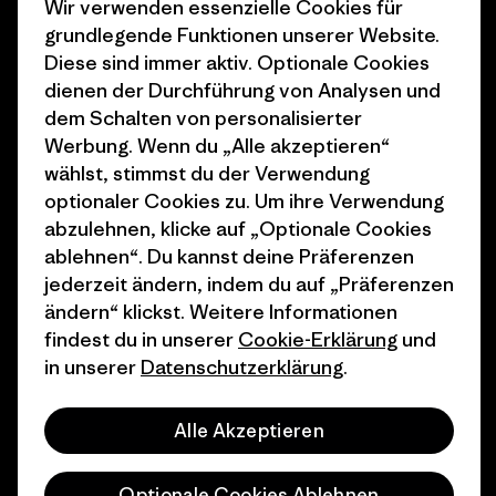
Wir verwenden essenzielle Cookies für
Business Unusual
Karriere
grundlegende Funktionen unserer Website.
Klimaziele
Pressekontakt
Diese sind immer aktiv. Optionale Cookies
dienen der Durchführung von Analysen und
1% For The Planet
Industry program
dem Schalten von personalisierter
Wie wir finanzieren
Affiliate-Programm
Werbung. Wenn du „Alle akzeptieren“
wählst, stimmst du der Verwendung
Geschenkgutscheine
Patagonia Schweiz
optionaler Cookies zu. Um ihre Verwendung
Seitenverzeichnis
abzulehnen, klicke auf „Optionale Cookies
Stores in deiner Nähe
ablehnen“. Du kannst deine Präferenzen
jederzeit ändern, indem du auf „Präferenzen
ändern“ klickst. Weitere Informationen
findest du in unserer
Cookie-Erklärung
und
in unserer
Datenschutzerklärung
.
© 2026 Patagonia, Inc. All Rights Reserved.
Alle Akzeptieren
Deutsch
Optionale Cookies Ablehnen