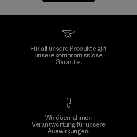
Toray International, Inc.
Für all unsere Produkte gilt
unsere kompromisslose
Material-supplier
F
Garantie.
Kompromisslose Garantie
Wir übernehmen
Mehr dazu
Verantwortung für unsere
Auswirkungen.