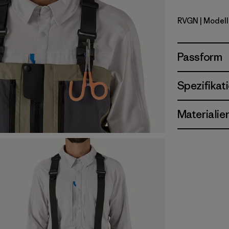
RVGN
| Modell
River Roc
Passform
Spezifikat
Materialie