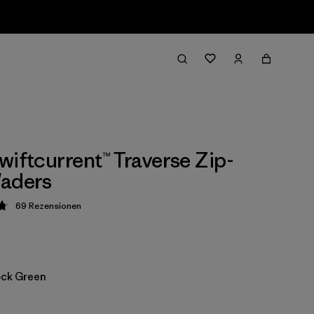
wiftcurrent™ Traverse Zip-
Waders
69
Rezensionen
ung: 4.8 / 5
ock Green