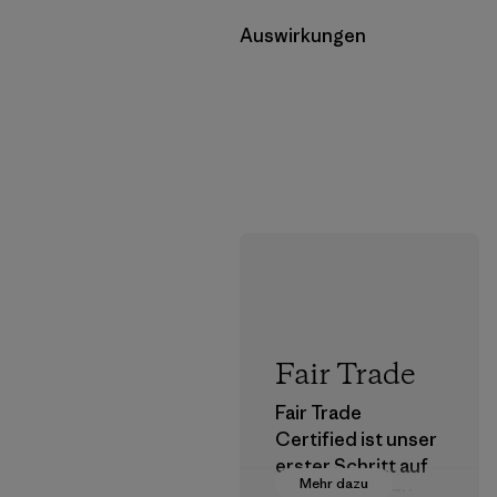
Auswirkungen
Fair Trade
Fair Trade
Certified ist unser
erster Schritt auf
Mehr dazu
dem Pfad hin zu