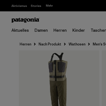
Mehr
Aktivismus
Stories
Aktuelles
Damen
Herren
Kinder
Tasche
Herren
Nach Produkt
Wathosen
Men's S