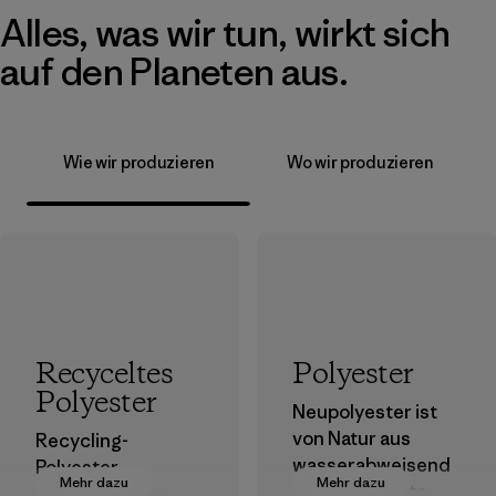
Alles, was wir tun, wirkt sich
auf den Planeten aus.
Wie wir produzieren
Wo wir produzieren
Recyceltes
Polyester
Polyester
Neupolyester ist
von Natur aus
Recycling-
wasserabweisend
Polyester
Mehr dazu
Mehr dazu
und bringt gute
verringert unsere