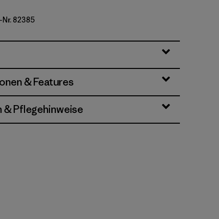
-Nr. 82385
k Green
ionen & Features
n & Pflegehinweise