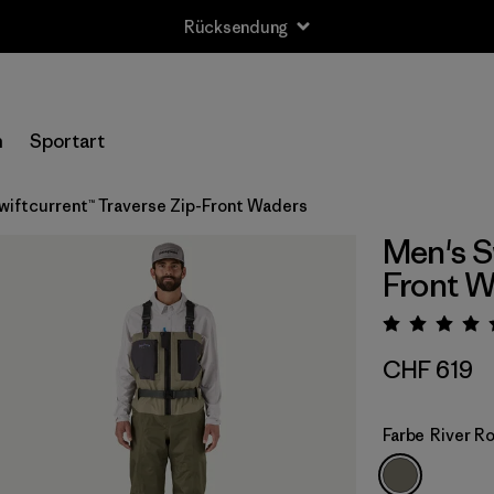
Rücksendung
n
Sportart
wiftcurrent™ Traverse Zip-Front Waders
Men's S
Front 
Bewert
CHF 619
Farbe
River R