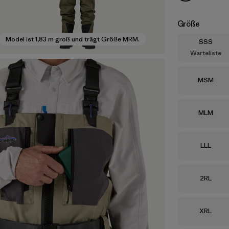
Größe
Model ist 1,83 m groß und trägt Größe MRM.
Größe
SSS
Warteliste
Größe
MSM
Größe
MLM
Größe
LLL
Größe
2RL
Größe
XRL