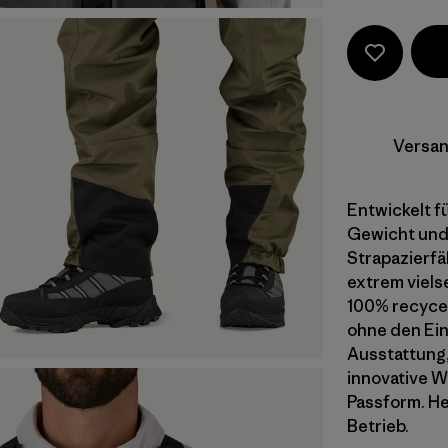
Versan
Entwickelt fü
Gewicht und 
Strapazierfä
extrem viels
100% recycel
ohne den Eins
Ausstattung,
innovative W
Passform. Her
Betrieb.