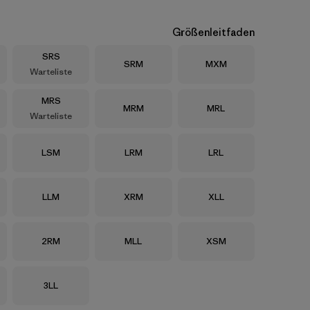
Größenleitfaden
Größe
SRS
Größe
Größe
SRM
MXM
Warteliste
Größe
MRS
Größe
Größe
MRM
MRL
Warteliste
Größe
Größe
Größe
LSM
LRM
LRL
Größe
Größe
Größe
LLM
XRM
XLL
Größe
Größe
Größe
2RM
MLL
XSM
Größe
3LL