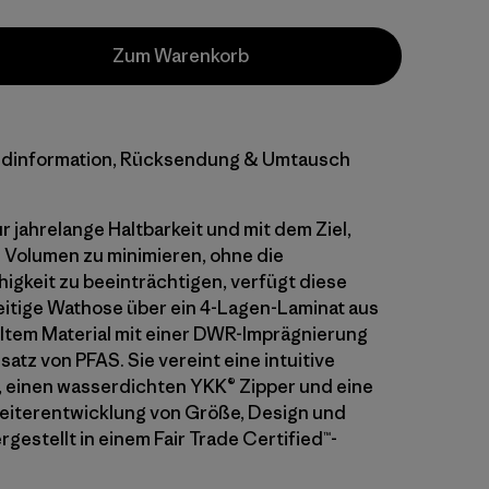
Zum Warenkorb
dinformation, Rücksendung & Umtausch
r jahrelange Haltbarkeit und mit dem Ziel,
Volumen zu minimieren, ohne die
higkeit zu beeinträchtigen, verfügt diese
eitige Wathose über ein 4-Lagen-Laminat aus
tem Material mit einer DWR-Imprägnierung
atz von PFAS. Sie vereint eine intuitive
 einen wasserdichten YKK® Zipper und eine
eiterentwicklung von Größe, Design und
gestellt in einem Fair Trade Certified™-