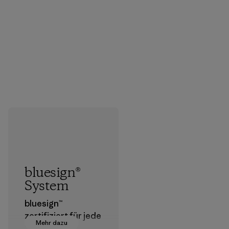
bluesign®
System
bluesign™
zertifiziert für jede
Mehr dazu
Stufe der